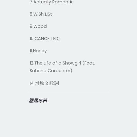
7.Actually Romantic
8.Wi$h Li$t
9.Wood
10.CANCELLED!
11.Honey
12.The Life of a Showgirl (Feat.
Sabrina Carpenter)
內附原文歌詞
歷屆專輯