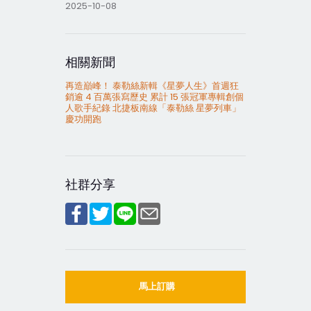
2025-10-08
相關新聞
再造巔峰！ 泰勒絲新輯《星夢人生》首週狂
銷逾 4 百萬張寫歷史 累計 15 張冠軍專輯創個
人歌手紀錄 北捷板南線「泰勒絲 星夢列車」
慶功開跑
社群分享
馬上訂購