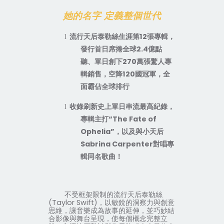
她的名字 定義整個世代
流行天后泰勒絲生涯第
12
張專輯，
l
發行首日席捲全球
2.4
億點
聽、單日創下
270
萬張驚人專
輯銷售，空降
120
國冠軍，全
面霸佔全球排行
收錄刷新史上單日串流最高紀錄，
l
專輯主打
“The Fate of
Ophelia”
，以及與小天后
Sabrina Carpenter
對唱專
輯同名歌曲！
不受框架限制的流行天后泰勒絲
(Taylor Swift)
，以敏銳的洞察力與創意
思維，讓音樂成為故事的延伸，並巧妙結
合影像與舞台呈現，使每個概念完整立