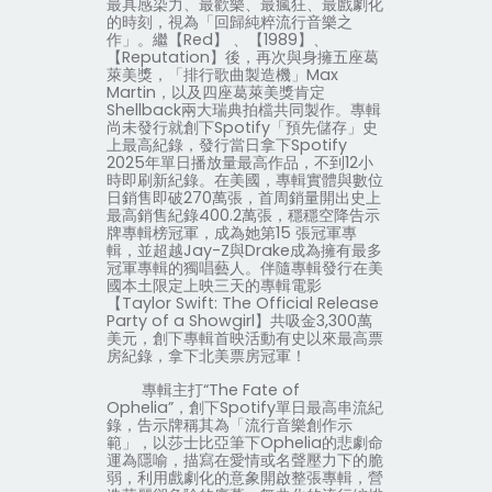
最具感染力、最歡樂、最瘋狂、最戲劇化
的時刻，視為「回歸純粹流行音樂之
作」。繼【
Red
】
、【
1989
】、
【
Reputation
】後，再次與身擁五座葛
萊美獎，「排行歌曲製造機」
Max
Martin
，以及四座葛萊美獎肯定
Shellback
兩大瑞典拍檔共同製作。專輯
尚未發行就創下
Spotify
「預先儲存」史
上最高紀錄，發行當日拿下
Spotify
2025
年單日播放量最高作品，不到
12
小
時即刷新紀錄。在美國，專輯實體與數位
日銷售即破
270
萬張，首周銷量開出史上
最高銷售紀錄
400.2
萬張，穩穩空降告示
牌專輯榜冠軍，成為她第
15
張冠軍專
輯，並超越
Jay-Z
與
Drake
成為擁有最多
冠軍專輯的獨唱藝人。伴隨專輯發行在美
國本土限定上映三天的專輯電影
【
Taylor Swift: The Official Release
Party of a Showgirl
】共吸金
3,300
萬
美元，創下專輯首映活動有史以來最高票
房紀錄，拿下北美票房冠軍！
專輯主打
“
The Fate of
Ophelia
”，創下
Spotify
單日最高串流紀
錄，告示牌稱其為「流行音樂創作示
範」，以莎士比亞筆下
Ophelia
的悲劇命
運為隱喻，描寫在愛情或名聲壓力下的脆
弱，利用戲劇化的意象開啟整張專輯，營