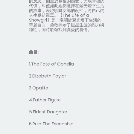
的反思，側重於幕後的感受，光環背後的
代價，即使如此她仍選擇在聚光燈下生活
的故事，表現歌舞女郎的韌性，將自己的
人生獻給觀眾。【
The Life of a
Showgirl
】是一場關於聚光燈下生活的
華麗自白，勇敢揭示了巨星生涯的壓力與
犧牲，同時歌頌找到真愛的喜悅。
曲目
:
1.The Fate of Ophelia
2.Elizabeth Taylor
3.Opalite
4.Father Figure
5.Eldest Daughter
6.Ruin The Friendship