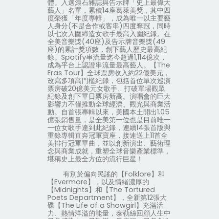
體。入選滾石雜誌與告示牌「史上最偉大
藝人」名單，累積
14
座葛萊美獎，其中四
度榮獲「年度專輯」，成為唯一以主要藝
人身分
(
不是合作或客串
)
四度奪冠，同時
以七次入圍締造女歌手最高入圍紀錄。在
全美音樂獎
(40
座
)
及告示牌音樂獎
(49
座
)
的累計獎項數，創下藝人歷史最高紀
錄。
Spotify
串流量迄今超過
1,114
億次，
成為平台上認證串流量最高藝人。【
The
Eras Tour
】全球票房收入約
22
億美元，
改寫多項高門檻紀錄，包括首位單次巡演
票房破
20
億美元女歌手、打破單場觀眾
紀錄及創下單日票房新高。演唱會的巨大
影響力不僅推動全球經濟、觀光與商業活
動。自首張專輯以來，美國本土開出
1.05
億張銷售量，是全美第一位也是目前唯一
一位女歌手達到此紀錄，連續
14
張首版與
重錄專輯直奔冠軍寶座，接連送上
11
首全
美排行冠軍單曲，並以創新演出、藝術理
念與商業成就，重塑全球音樂產業標準，
堪稱史上最全方位的流行巨星！
有別於偏向民謠的【
Folklore
】和
【
Evermore
】，以及情緒濃厚的
【
Midnights
】和【
The Tortured
Poets Department
】，全新第
12
張大
碟【
The Life of a Showgirl
】充滿活
力、熱情洋溢的能量，泰勒絲回顧人生中