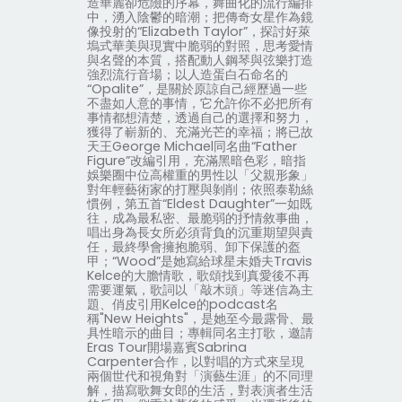
造華麗卻危險的序幕，舞曲化的流行編排
中，湧入陰鬱的暗潮；把傳奇女星作為鏡
像投射的“
Elizabeth Taylor
”，探討好萊
塢式華美與現實中脆弱的對照，思考愛情
與名聲的本質，搭配動人鋼琴與弦樂打造
強烈流行音場；以人造蛋白石命名的
“
Opalite
”，是關於原諒自己經歷過一些
不盡如人意的事情，它允許你不必把所有
事情都想清楚，透過自己的選擇和努力，
獲得了嶄新的、充滿光芒的幸福；將已故
天王
George Michael
同名曲“
Father
Figure
”改編引用，充滿黑暗色彩，暗指
娛樂圈中位高權重的男性以「父親形象」
對年輕藝術家的打壓與剝削；依照泰勒絲
慣例，第五首“
Eldest Daughter
”一如既
往，成為最私密、最脆弱的抒情敘事曲，
唱出身為長女所必須背負的沉重期望與責
任，最終學會擁抱脆弱、卸下保護的盔
甲；“
Wood
”是她寫給球星未婚夫
Travis
Kelce
的大膽情歌，歌頌找到真愛後不再
需要運氣，歌詞以「敲木頭」等迷信為主
題、俏皮引用
Kelce
的
podcast
名
稱
"New Heights"
，是她至今最露骨、最
具性暗示的曲目；專輯同名主打歌，邀請
Eras Tour
開場嘉賓
Sabrina
Carpenter
合作，以對唱的方式來呈現
兩個世代和視角對「演藝生涯」的不同理
解，描寫歌舞女郎的生活，對表演者生活