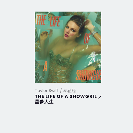
Taylor Swift / 泰勒絲
Taylor Sw
THE LIFE OF A SHOWGRIL ／
THE TO
星夢人生
DEPAR
部