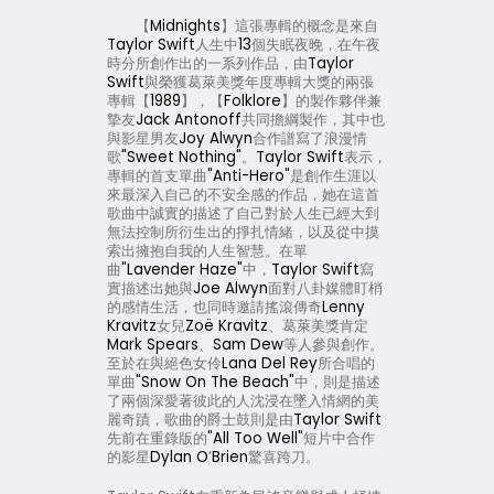
【
Midnights
】這張專輯的概念是來自
Taylor Swift
人生中
13
個失眠夜晚，在午夜
時分所創作出的一系列作品，由
Taylor
Swift
與榮獲葛萊美獎年度專輯大獎的兩張
專輯【
1989
】，【
Folklore
】的製作夥伴兼
摯友
Jack Antonoff
共同擔綱製作，其中也
與影星男友
Joy Alwyn
合作譜寫了浪漫情
歌
"Sweet Nothing"
。
Taylor Swift
表示，
專輯的首支單曲
"Anti-Hero"
是創作生涯以
來最深入自己的不安全感的作品，她在這首
歌曲中誠實的描述了自己對於人生已經大到
無法控制所衍生出的掙扎情緒，以及從中摸
索出擁抱自我的人生智慧。在單
曲
"Lavender Haze"
中，
Taylor Swift
寫
實描述出她與
Joe Alwyn
面對八卦媒體盯梢
的感情生活，也同時邀請搖滾傳奇
Lenny
Kravitz
女兒
Zoë Kravitz
、葛萊美獎肯定
Mark Spears
、
Sam Dew
等人參與創作。
至於在與絕色女伶
Lana Del Rey
所合唱的
單曲
"Snow On The Beach"
中，則是描述
了兩個深愛著彼此的人沈浸在墜入情網的美
麗奇蹟，歌曲的爵士鼓則是由
Taylor Swift
先前在重錄版的
"All Too Well"
短片中合作
的影星
Dylan O
’
Brien
驚喜跨刀。