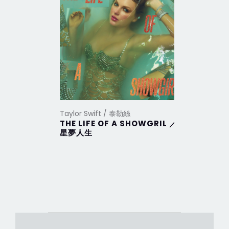
Taylor Swift / 泰勒絲
Taylor Sw
THE LIFE OF A SHOWGRIL ／
THE TO
星夢人生
DEPAR
部