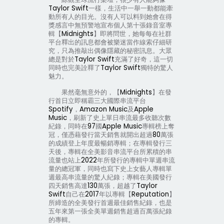
Taylor Swift
一樣，生活中一舉一動都能牽
動所有人的目光。沒有人可以料到她會在得
獎感言中無預警地宣布個人第十張錄音室專
輯【
Midnights
】即將問世，她每每在社群
平台釋出的訊息都會被樂迷當作線索仔細研
究，只為推敲出偶像隱藏的秘密訊息。大眾
總是對於
Taylor Swift
充滿了好奇，這一切
同時也完美詮釋了
Taylor Swift
獨特的驚人
魅力。
果然毫無意外的，【
Midnights
】在發
行首日立即稱霸三大國際串流平台
Spotify
，
Amazon Music
及
Apple
Music
，刷新了史上單日串流最多收聽次數
紀錄，同時在
97
國
Apple Music
專輯榜上奪
冠，僅憑藉發行當天銷售就開出超過
80
萬張
的成績登上年度最暢銷專輯；在專輯發行三
天後，專輯在全美影音串流平台所累積的串
流量也站上
2022
年所發行的專輯中單週串流
量的總冠軍，同時也寫下史上女藝人專輯單
週最高串流量的驚人紀錄；專輯在美國發行
四天銷售高達
130
萬張，超越了
Taylor
Swift
自己在
2017
年以專輯【
Reputation
】
所締造的全美發行首週最佳銷售紀錄，也是
五年來第一張全美單週銷售超過百萬張紀錄
的專輯。