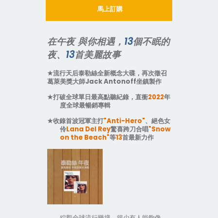
馬上訂購
在午夜
與你相遇，
13
個不眠的
夜、
13
首美麗故事
★
流行天后泰勒絲全新概念大碟，再次徵召
葛萊美獎大師
Jack Antonoff
坐鎮製作
★
打破全球單日最高點聽紀錄，直衝
2022
年
度全球最暢銷專輯
★
收錄首波冠軍主打
"Anti-Hero"
、絕色女
伶
Lana Del Rey
驚喜跨刀合唱
"Snow
on the Beach"
等
13
首最新力作
綜觀全球流行樂壇，很少有人能夠像