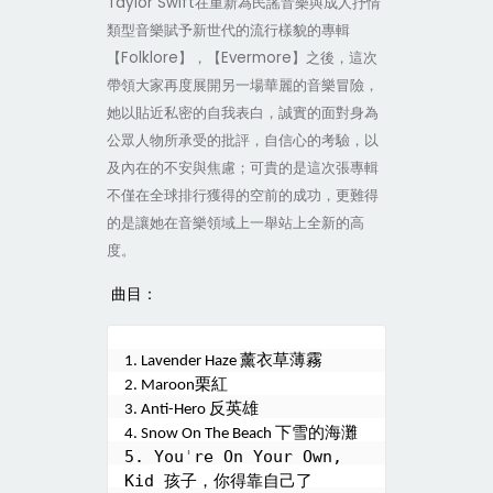
Taylor Swift
在重新為民謠音樂與成人抒情
類型音樂賦予新世代的流行樣貌的專輯
【
Folklore
】，【
Evermore
】之後，這次
帶領大家再度展開另一場華麗的音樂冒險，
她以貼近私密的自我表白，誠實的面對身為
公眾人物所承受的批評，自信心的考驗，以
及內在的不安與焦慮；可貴的是這次張專輯
不僅在全球排行獲得的空前的成功，更難得
的是讓她在音樂領域上一舉站上全新的高
度。
曲目：
薰衣草薄霧
1. Lavender Haze 
栗紅
2. Maroon
反英雄
3. Anti-Hero 
下雪的海灘
4. Snow On The Beach 
5. You
'
re On Your Own, 
Kid 
孩子，你得靠自己了