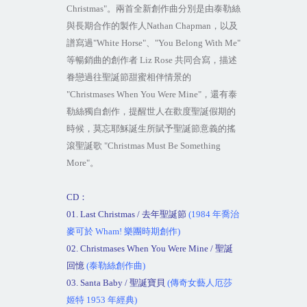
Christmas"
。兩首全新創作曲分別是由泰勒絲
與長期合作的製作人
Nathan Chapman
，以及
譜寫過
"White Horse"
、
"You Belong With Me"
等暢銷曲的創作者
Liz Rose
共同合寫，描述
眷戀過往聖誕節甜蜜相伴情景的
"Christmases When You Were Mine"
，還有泰
勒絲獨自創作，提醒世人在歡度聖誕假期的
時候，莫忘耶穌誕生所賦予聖誕節意義的搖
滾聖誕歌
"Christmas Must Be Something
More"
。
CD
：
01. Last Christmas /
去年聖誕節
(1984
年喬治
麥可於
Wham!
樂團時期創作
)
02. Christmases When You Were Mine /
聖誕
回憶
(
泰勒絲創作曲
)
03. Santa Baby /
聖誕寶貝
(
傳奇女藝人厄莎
姬特
1953
年經典
)