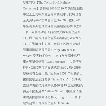
聖誕特輯【
The Taylor Swift Holiday
Collection
】曾經在
2009-2010
年的聖誕假期
中登上全美暢銷聖誕專輯榜冠軍，同時也在
全美流行專輯榜中晉升至
Top20
，並於
2010
年聖誕假期前夕重返全美暢銷聖誕專輯榜第
3
名。泰勒絲灌錄了四首深受歡迎的聖誕金
曲，以及兩首抒發聖誕季節感觸的全新創作
曲。在聖誕金曲方面，包括：以流行搖滾曲
調重新演唱英國巨星
George Michael
在
Wham!
樂團時期創作、
1984
年英國金榜亞
軍的聖誕傷情歌
"Last Christmas"
；以帶著年
輕世代灑脫態度的民謠搖滾曲式，取代影歌
雙棲傳奇女藝人
Eartha Kitt 1953
年性感爵士
搖擺樂唱法所詮釋的
"Santa Baby"
；以傳統
吉他伴奏的民謠敘事風格傳唱
19
世紀初期流
傳至今的聖誕頌
"Silent Night"
；以細膩情感
重現美國娛樂界傳奇藝人
Bing Crosby
全球
銷售超過
1
億張的聖誕金曲
"White