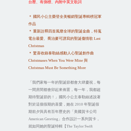
台壓、有側標、內附中英文歌詞
＊
國民小公主榮登全美暢銷聖誕專輯榜冠軍
作品
＊
重新詮釋四首風靡全球的聖誕金曲，特蒐
電台最愛、喬治麥可譜寫的聖誕傷情歌
Last
Christmas
＊
驚喜收錄泰勒絲感動人心聖誕創作曲
Christmases When You Were Mine
與
Christmas Must Be Something More
「我們家每一年的聖誕節都會大肆慶祝，每
一間房間都會卯起來佈置，每一年，我都超
期待聖誕節的！」國民小公主泰勒絲述說著
對於這個假期的喜愛，她在
2010
年聖誕假
期前夕與具有百年歷史的「美國賀卡公司
American Greeting
」合作設計一系列賀卡，
就如同她的聖誕特輯【
The Taylor Swift