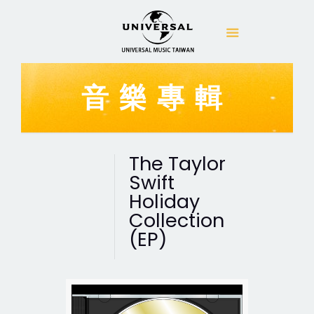
音樂專輯
The Taylor
Swift
Holiday
Collection
(EP)