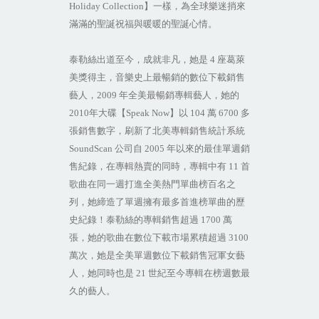
Holiday Collection
】一樣，為全球樂迷捎來
滿滿的聖誕祝福與暖暖的聖誕心情。
泰勒絲出道至今，成就非凡，她是
4
座葛萊
美獎得主，音樂史上最暢銷的數位下載銷售
藝人，
2009
年全美最暢銷專輯藝人，她的
2010
年大碟【
Speak Now
】以
104
萬
6700
多
張銷售數字，刷新了北美專輯銷售統計系統
SoundScan
公司自
2005
年以來的最佳單週銷
售紀錄，在專輯熱賣的同時，專輯中有
11
首
歌曲在同一週打進全美熱門單曲榜百名之
列，她締造了單週擁有最多首進榜單曲的歷
史紀錄！泰勒絲的專輯銷售超過
1700
萬
張，她的歌曲在數位下載市場累積超過
3100
萬次，她是全美單週數位下載銷售冠軍女藝
人，她同時也是
21
世紀至今專輯在榜週數最
久的藝人。