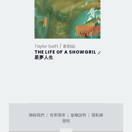
Taylor Swift / 泰勒絲
Taylor Sw
THE LIFE OF A SHOWGRIL ／
THE TO
星夢人生
DEPAR
部
聯絡我們
｜
世界環球
｜
版權說明
｜
隱私權
聲明