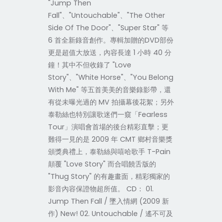
"Jump Then
Fall"、"Untouchable"、"The Other
Side Of The Door"、"Super Star" 等
6 首全新錄音創作。專輯加贈的DVD部份
更是超值大放送，內容長達 1 小時 40 分
鐘！其中不但收錄了 "Love
Story"、"White Horse"、"You Belong
With Me" 等五首美美的音樂錄影帶，還
有從未曝光過的 MV 拍攝幕後花絮；另外
泰勒絲也特別讓歌迷們一窺「Fearless
Tour」演唱會首場的後台精彩直擊；更
難得一見的是 2009 年 CMT 鄉村音樂獎
頒獎典禮上，泰勒絲與嘻哈歌手 T-Pain
顛覆 "Love Story" 而合唱饒舌版的
"Thug Story" 的有趣畫面，精彩獨家的
影音內容保證物超所值。 CD： 01.
Jump Then Fall / 墜入情網 (2009 新
作) New! 02. Untouchable / 遙不可及