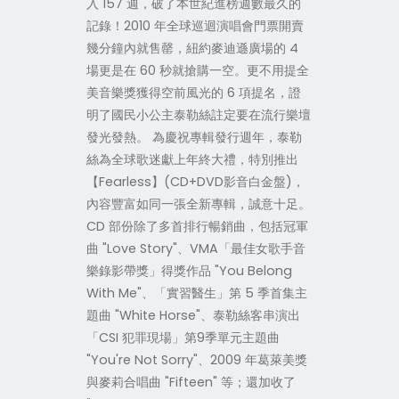
入 157 週，破了本世紀進榜週數最久的
記錄！2010 年全球巡迴演唱會門票開賣
幾分鐘內就售罄，紐約麥迪遜廣場的 4
場更是在 60 秒就搶購一空。更不用提全
美音樂獎獲得空前風光的 6 項提名，證
明了國民小公主泰勒絲註定要在流行樂壇
發光發熱。 為慶祝專輯發行週年，泰勒
絲為全球歌迷獻上年終大禮，特別推出
【Fearless】(CD+DVD影音白金盤)，
內容豐富如同一張全新專輯，誠意十足。
CD 部份除了多首排行暢銷曲，包括冠軍
曲 "Love Story"、VMA「最佳女歌手音
樂錄影帶獎」得獎作品 "You Belong
With Me"、「實習醫生」第 5 季首集主
題曲 "White Horse"、泰勒絲客串演出
「CSI 犯罪現場」第9季單元主題曲
"You're Not Sorry"、2009 年葛萊美獎
與麥莉合唱曲 "Fifteen" 等；還加收了