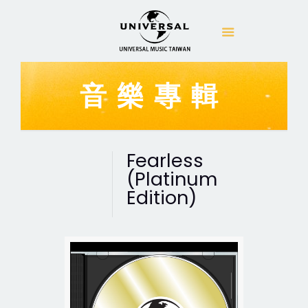
音樂專輯
Fearless
(Platinum
Edition)