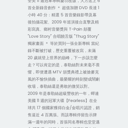
全美 11 週冠軍專輯慶功改版，大方送上 6
首全新錄音創作 ＊ 超值加贈 DVD 長達 1
小時 40 分：精選 5 首音樂錄影帶及幕
後拍攝花絮、2009 年巡演後台直擊及精
彩寫真、鄉村音樂獎與 T-Pain 顛覆
"Love Story" 合唱饒舌版 "Thug Story"
獨家畫面 ＊ 等於買到一張全新專輯 當紀
錄不斷被打破，歷史重覆被改寫，未滿
20 歲就登上世界的巔峰，下一步該怎麼
走？可以肯定的是，泰勒絲對未來毫不畏
懼，即便遭遇 MTV 頒獎典禮上被搶麥克
風的不愉快插曲，最榮耀的時刻變成鬧劇
收場，泰勒絲還是勇敢的微笑以對。
2009 年是泰勒絲超級豐收的一年，蟬連
美國 11 週的冠軍大碟【Fearless】在全
球共 17 個國家獲得白金/金唱片認證，銷
售逼近 4 百萬張。而該專輯停留告示牌
滿一週年的同時，首張同名專輯也堂堂邁