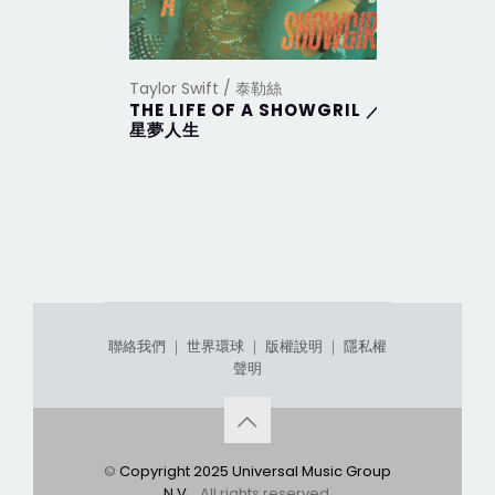
Taylor Swift / 泰勒絲
Taylor Sw
THE LIFE OF A SHOWGRIL ／
THE TO
星夢人生
DEPAR
部
聯絡我們
｜
世界環球
｜
版權說明
｜
隱私權
聲明
©
Copyright 2025 Universal Music Group
N.V.
. All rights reserved.