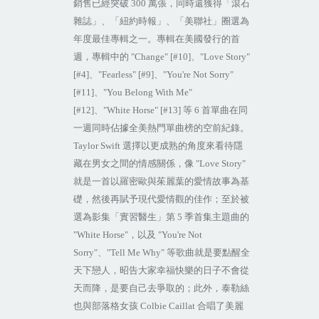
銷售已經突破
300
萬張，同時還獲得「滾石
雜誌」、「紐約時報」、「美聯社」圈選為
年度最佳專輯之一。專輯在美國發行的首
週，專輯中的
"Change" [#10]
、
"Love Story"
[#4]
、
"Fearless" [#9]
、
"You're Not Sorry"
[#11]
、
"You Belong With Me"
[#12]
、
"White Horse" [#13]
等
6
首單曲在同
一週同時佔據全美熱門單曲榜的空前紀錄。
Taylor Swift
選擇以更成熟的角度來看待隱
藏在男女之間的情感關係，像
"Love Story"
就是一首以羅密歐與茱麗葉的愛情故事為基
礎，然後再賦予現代愛情觀的佳作；至於被
選為影集「實習醫生」第
5
季首集主題曲的
"White Horse"
，以及
"You're Not
Sorry"
、
"Tell Me Why"
等歌曲就是要點醒全
天下戀人，昭告大家幸福快樂的日子不會從
天而降，是要自己去爭取的；此外，泰勒絲
也與部落格女孩
Colbie Caillat
合唱了美麗