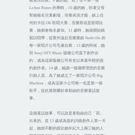
般無法自拔。
6
歲的她、買了生平第一張
LeAnn Rimes
的專輯，
10
歲的她，吵著父母
幫她報名兒童劇場，培養表演才藝，鎮上任
何的卡拉
OK
歌唱大賽，音樂祭或是歌唱比
賽，她都會報名參加。
11
歲時，她就開始錄
製試唱帶，從賓州遠赴音樂重鎮
Nashville
的
每一家唱片公司毛遂自薦；
13
歲的時候，她
與
Sony/ATV Music
版權公司簽下創作合
約，成為這家版權公司有史以來最年輕的簽
約創作者。
14
歲，她讓一個滿懷理想的音樂
行銷人員，為了她成立了一家唱片公司
Big
Machine
，成為這家小公司唯一也是第一個
歌手，從此展開屬於泰勒絲的音樂童話故
事。
這個童話故事，可以說是泰勒絲自己「寫」
出來的。從
13
歲成為簽約詞曲創作人第一天
起，她就不斷的跟比她年紀大上兩三輪的人