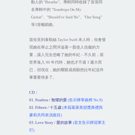
動人的
"Breathe"
。專輯同時收錄了首張同
名專輯中的
"Teardrops On My
Guitar"
、
"Should've Said No"
、
"Our Song"
等
3
首暢銷曲。
當你見到泰勒絲
Taylor Swift
本人時，你會發
現她在舉止之間洋溢著一股使人信服的力
量，讓人完全忽略了她的年紀
–
不久前，當
世界進入
90
年代時，她也才不過
3
週大而
已，但現在，她的耀眼成就顯然比年紀這件
事重要得多了。
CD
：
01. Fearless /
無懼的愛
(
告示牌單曲榜
No.9)
02. Fifteen /
十五歲
(
本屆葛萊美頒獎典禮與
麥莉共同表演曲目
)
03. Love Story /
愛的故事
(
首支告示牌冠軍主
打
)