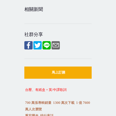
相關新聞
社群分享
馬上訂購
台壓、有紙盒
+
英
/
中譯歌詞
700
萬張專輯銷量
1300
萬次下載
1
億
7600
萬人次瀏覽
重寫歷史
排行童話