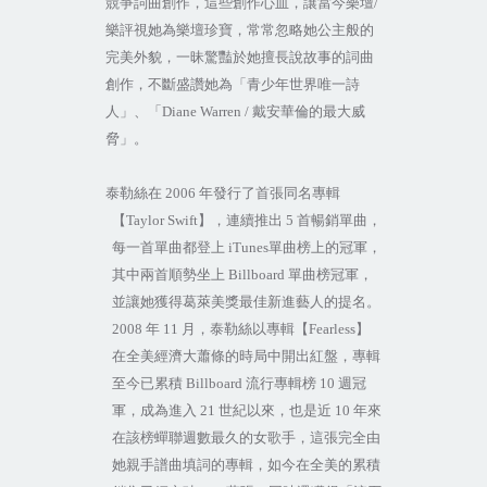
競爭詞曲創作，這些創作心血，讓當今樂壇
/
樂評視她為樂壇珍寶，常常忽略她公主般的
完美外貌，一昧驚豔於她擅長說故事的詞曲
創作，不斷盛讚她為「青少年世界唯一詩
人」、「
Diane Warren /
戴安華倫的最大威
脅」。
泰勒絲在
2006
年發行了首張同名專輯
【
Taylor Swift
】，連續推出
5
首暢銷單曲，
每一首單曲都登上
iTunes
單曲榜上的冠軍，
其中兩首順勢坐上
Billboard
單曲榜冠軍，
並讓她獲得葛萊美獎最佳新進藝人的提名。
2008
年
11
月，泰勒絲以專輯【
Fearless
】
在全美經濟大蕭條的時局中開出紅盤，專輯
至今已累積
Billboard
流行專輯榜
10
週冠
軍，成為進入
21
世紀以來，也是近
10
年來
在該榜蟬聯週數最久的女歌手，這張完全由
她親手譜曲填詞的專輯，如今在全美的累積