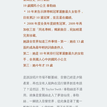
19
歲國民小公主 泰勒絲
＊
10
年來告示牌專輯冠軍週數最久女歌手，
目前累計
10
週冠軍，並且還在繼續。
＊
2008
年度全美年度銷售冠軍。
2009
年再
加收三首「同名專輯」獨家曲目，宛如精選
完美珍藏。
她讓全世界知道三件事情
~
第一：她在
13
歲
簽約成為最年輕的詞曲創作人
第二：她是
10
年來排行冠軍週數最久的女歌
手，全美國人心中的國民小公主
第三：她今年才
19
歲
是誰說唱片市場不斷萎縮、音樂已經是夕陽
產業，再也沒有人能夠在流行樂界創造奇蹟
了？這些話，對
Taylor Swift /
泰勒絲並不適
用。就像是愛麗絲走入了夢遊仙境，泰勒
絲，一腳踏入音樂世界，從此像是著了魔一