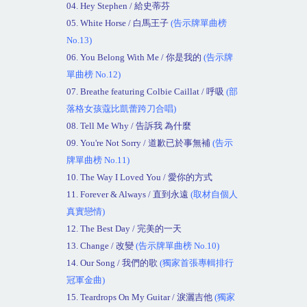
04. Hey Stephen /
給史蒂芬
05. White Horse /
白馬王子
(
告示牌單曲榜
No.13)
06. You Belong With Me /
你是我的
(
告示牌
單曲榜
No.12)
07. Breathe featuring Colbie Caillat /
呼吸
(
部
落格女孩蔻比凱蕾跨刀合唱
)
08. Tell Me Why /
告訴我 為什麼
09. You're Not Sorry /
道歉已於事無補
(
告示
牌單曲榜
No.11)
10. The Way I Loved You /
愛你的方式
11. Forever & Always /
直到永遠
(
取材自個人
真實戀情
)
12. The Best Day /
完美的一天
13. Change /
改變
(
告示牌單曲榜
No.10)
14. Our Song /
我們的歌
(
獨家首張專輯排行
冠軍金曲
)
15. Teardrops On My Guitar /
淚灑吉他
(
獨家