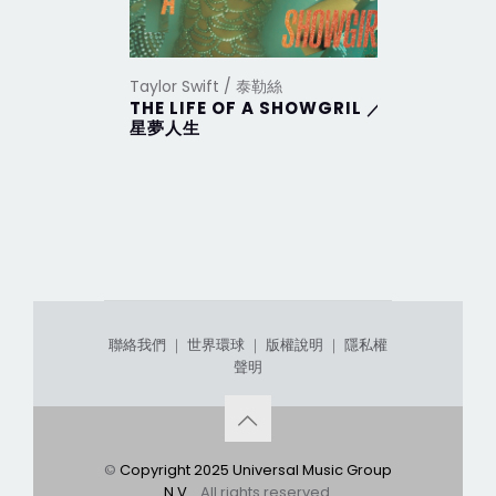
Taylor Swift / 泰勒絲
Taylor Sw
THE LIFE OF A SHOWGRIL ／
THE TO
星夢人生
DEPAR
部
聯絡我們
｜
世界環球
｜
版權說明
｜
隱私權
聲明
©
Copyright 2025 Universal Music Group
N.V.
. All rights reserved.