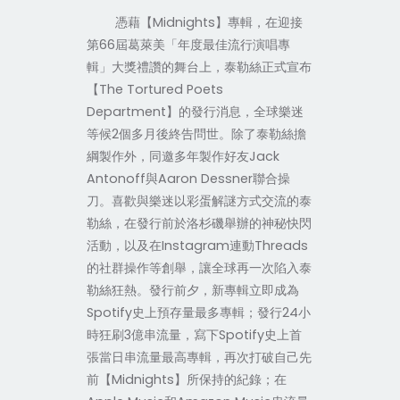
Midnights
憑藉【
】專輯，在迎接
66
第
屆葛萊美「年度最佳流行演唱專
輯」大獎禮讚的舞台上，泰勒絲正式宣布
The Tortured Poets
【
Department
】的發行消息，全球樂迷
2
等候
個多月後終告問世。除了泰勒絲擔
Jack
綱製作外，同邀多年製作好友
Antonoff
Aaron Dessner
與
聯合操
刀。喜歡與樂迷以彩蛋解謎方式交流的泰
勒絲，在發行前於洛杉磯舉辦的神秘快閃
Instagram
Threads
活動，以及在
連動
的社群操作等創舉，讓全球再一次陷入泰
勒絲狂熱。發行前夕，新專輯立即成為
Spotify
24
史上預存量最多專輯；發行
小
3
Spotify
時狂刷
億串流量，寫下
史上首
張當日串流量最高專輯，再次打破自己先
Midnights
前【
】所保持的紀錄；在