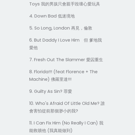
Toys
我的男孩只會親手毀壞心愛玩具
4. Down Bad
低迷境地
5. So Long, London
再見，倫敦
6. But Daddy I Love Him
但
爹地我
愛他
7. Fresh Out The Slammer
愛囚重生
8. Florida!!! (feat Florence + The
Machine)
!!!
佛羅里達
9. Guilty As Sin?
罪愛
10. Who's Afraid Of Little Old Me?
誰
?
會害怕從前那個渺小的我
11. I Can Fix Him (No Really I Can)
我
(
)
能救贖他
我真能做到