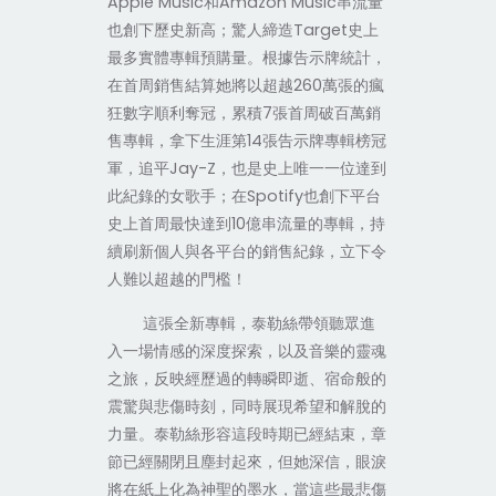
Apple Music
Amazon Music
和
串流量
Target
也創下歷史新高；驚人締造
史上
最多實體專輯預購量。根據告示牌統計，
260
在首周銷售結算她將以超越
萬張的瘋
7
狂數字順利奪冠，累積
張首周破百萬銷
14
售專輯，拿下生涯第
張告示牌專輯榜冠
Jay-Z
軍，追平
，也是史上唯一一位達到
Spotify
此紀錄的女歌手；在
也創下平台
10
史上首周最快達到
億串流量的專輯，持
續刷新個人與各平台的銷售紀錄，立下令
人難以超越的門檻！
這張全新專輯，泰勒絲帶領聽眾進
入一場情感的深度探索，以及音樂的靈魂
之旅，反映經歷過的轉瞬即逝、宿命般的
震驚與悲傷時刻，同時展現希望和解脫的
力量。泰勒絲形容這段時期已經結束，章
節已經關閉且塵封起來，但她深信，眼淚
將在紙上化為神聖的墨水，當這些最悲傷