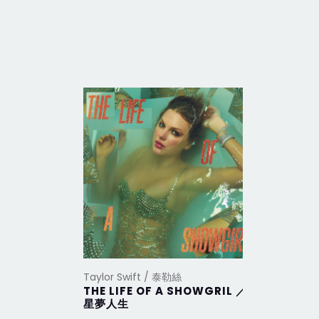
Taylor Swift / 泰勒絲
Taylor Sw
THE LIFE OF A SHOWGRIL ／
THE TO
星夢人生
DEPAR
部