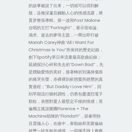
的故事被說了出來，一切就可以得到解
脫，這種深邃且觸動人心的情感流露，將
Post Malone
貫穿整張專輯。第一波與
Fortnight
合唱的主打“
”，展示宿命論、
渴求、逝去的夢等主題，一釋出即打破
Mariah Carey
All I Want For
神曲“
Christmas Is You
”所保持的歷史紀錄，
Spotify
創下
單日串流量最高歌曲紀錄；
Down Bad
延續探討心碎和失去的“
”，先
是體驗愛情的美好，接著轉折到滿身傷痕
的痛哭失聲，赤裸裸剖析戀愛所經歷的真
But Daddy I Love Him
實過程；“
”，回
到早期流行鄉村調性，仍舊包覆濃烈電子
顆粒，表態對愛人最堅定不移的情感；英
Florence + The
倫獨立搖滾樂團
Machine
Florida!!!
助陣的“
”，節奏明快
且震攝人心，在曲中，泰勒絲和芙蘿倫絲
經歷一段失敗的感情，一同攜手踏上療癒