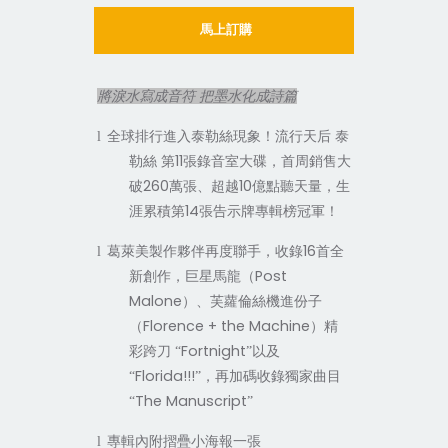
馬上訂購
將淚水寫成音符 把墨水化成詩篇
l
全球排行進入泰勒絲現象！流行天后
泰
11
勒絲
第
張錄音室大碟，首周銷售大
260
10
破
萬張、超越
億點聽天量，生
14
涯累積第
張告示牌專輯榜冠軍！
16
l
葛萊美製作夥伴再度聯手，收錄
首全
Post
新創作，巨星馬龍（
Malone
）、芙蘿倫絲機進份子
Florence + the Machine
（
）精
Fortnight
彩跨刀
“
”以及
Florida!!!
“
”，再加碼收錄獨家曲目
The Manuscript
“
”
l
專輯內附摺疊小海報一張