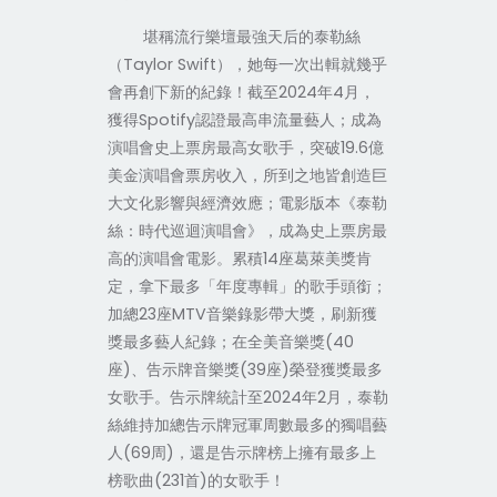
堪稱流行樂壇最強天后的泰勒絲
Taylor Swift
（
）
，她
每一次出輯就幾乎
2024
4
會再創下新的紀錄！截至
年
月，
Spotify
獲得
認證最高串流量藝人；成為
19.6
演唱會史上票房最高女歌手，突破
億
美金演唱會票房收入，所到之地皆創造巨
大文化影響與經濟效應；電影版本《泰勒
絲：時代巡迴演唱會》，成為史上票房最
14
高的演唱會電影。累積
座葛萊美獎肯
定，拿下最多「年度專輯」的歌手頭銜；
23
MTV
加總
座
音樂錄影帶大獎，刷新獲
(40
獎最多藝人紀錄；在全美音樂獎
)
(39
)
座
、告示牌音樂獎
座
榮登獲獎最多
2024
2
女歌手。告示牌統計至
年
月，泰勒
絲維持加總告示牌冠軍周數最多的獨唱藝
(69
)
人
周
，還是告示牌榜上擁有最多上
(231
)
榜歌曲
首
的女歌手！