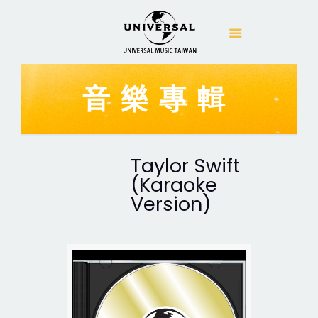
音樂專輯
Taylor Swift
(Karaoke
Version)