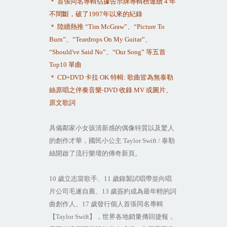
＊
首張同名專輯佔據告示牌專輯榜連續
4
年
不間斷，破了
1997
年以來的紀錄
＊
陸續熱推
“Tim McGraw”
、
“Picture To
Burn”
、
“Teardrops On My Guitar”
、
“Should've Said No”
、
“Our Song”
等五首
Top10
單曲
＊
CD+DVD
卡拉
OK
特輯
:
歌曲皆為無泰勒
絲原唱之伴奏音樂
‧
DVD
收錄
MV
或圖片、
原文歌詞
具備鄰家小女孩清新感的偶像特質以及驚人
的創作才華，國民小公主
Taylor Swift /
泰勒
絲開啟了流行樂壇的傳奇新頁。
10
歲立志當歌手、
11
歲錄製試唱帶並向唱
片公司毛遂自薦、
13
歲簽約成為最年輕的詞
曲創作人、
17
歲發行個人首張同名專輯
【
Taylor Swift
】，世界各地銷量傳回捷報，