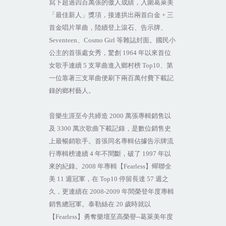
寫下超過四百萬張的傲人成績，入圍葛萊美
「最佳新人」獎項，接連拱出兩首白金
+
三
首金唱片單曲，陸續登上滾石、告示牌、
Seventeen
、
Cosmo Girl
等雜誌封面。國民小
公主的首張處女秀，驚創
1964
年以來首位
女歌手連續
5
支單曲進入鄉村榜
Top10
、第
一位靠著三支單曲便刷下兩百萬付費下載記
錄的鄉村藝人。
音樂生涯至今共締造
2000
萬張專輯銷售以
及
3300
萬次歌曲下載記錄，是數位銷售史
上最暢銷歌手。首張同名專輯佔據告示牌流
行專輯榜連續
4
年不間斷，破了
1997
年以
來的紀錄。
2008
年專輯【
Fearless
】蟬聯全
美
11
週冠軍，在
Top10
停留長達
57
週之
久，更連續在
2008-2009
年間榮登年度專輯
銷售總冠軍。泰勒絲在
20
歲時就以
【
Fearless
】勇奪樂壇至高榮譽
--
葛萊美年度