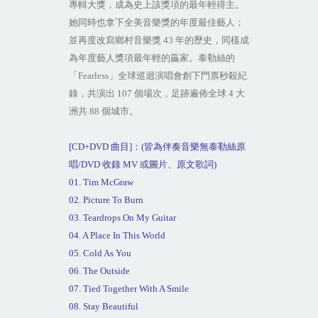
專輯大獎，成為史上該獎項的最年輕得主。
她同時也拿下全美音樂獎的年度最佳藝人；
並再度改寫鄉村音樂獎
43
年的歷史，同樣成
為年度藝人獎項最年輕的贏家。泰勒絲的
「
Fearless
」全球巡迴演唱會創下門票秒殺紀
錄，共演出
107
個場次，足跡遍佈全球
4
大
洲共
88
個城市。
[CD+DVD
曲目
]
：
(
皆為伴奏音樂無泰勒絲原
唱
/DVD
收錄
MV
或圖片、原文歌詞
)
01. Tim McGraw
02. Picture To Burn
03. Teardrops On My Guitar
04. A Place
In This World
05. Cold As You
06. The Outside
07. Tied Together With A Smile
08. Stay Beautiful