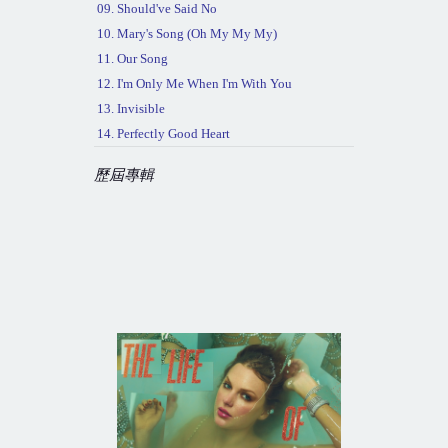
09. Should've Said No
10. Mary's Song (Oh My My My)
11. Our Song
12. I'm Only Me When I'm With You
13. Invisible
14. Perfectly Good Heart
歷屆專輯