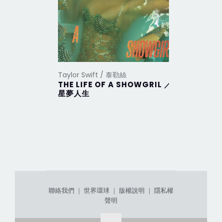
Taylor Swift / 泰勒絲
Taylor Sw
THE LIFE OF A SHOWGRIL ／
THE TO
星夢人生
DEPAR
部
聯絡我們
｜
世界環球
｜
版權說明
｜
隱私權
聲明