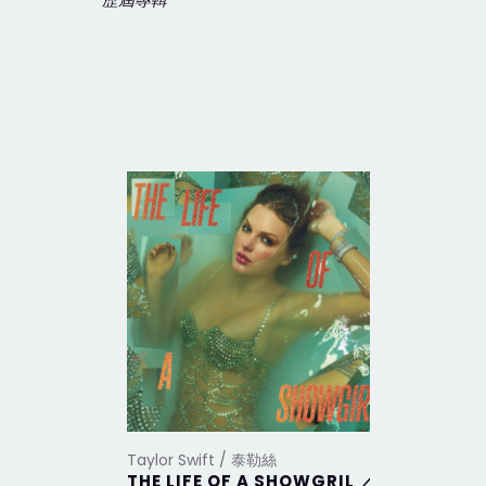
歷屆專輯
Taylor Swift / 泰勒絲
Taylor Sw
THE LIFE OF A SHOWGRIL ／
THE TO