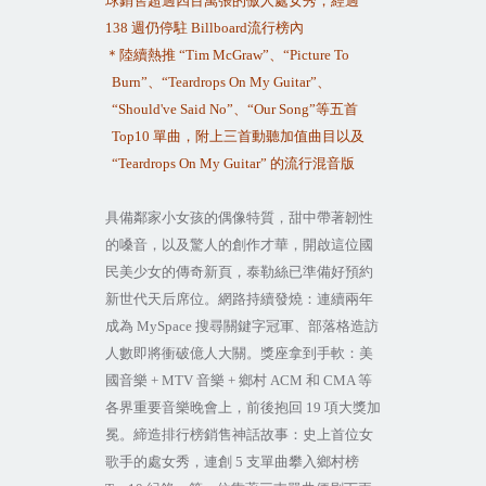
球銷售超過四百萬張的傲人處女秀，經過
138
週仍停駐
Billboard
流行榜內
＊陸續熱推
“Tim McGraw”
、
“Picture To
Burn”
、
“Teardrops On My Guitar”
、
“Should've Said No”
、
“Our Song”
等五首
Top10
單曲，附上三首動聽加值曲目以及
“Teardrops On My Guitar”
的流行混音版
具備鄰家小女孩的偶像特質，甜中帶著韌性
的嗓音，以及驚人的創作才華，開啟這位國
民美少女的傳奇新頁，泰勒絲已準備好預約
新世代天后席位。網路持續發燒：連續兩年
成為
MySpace
搜尋關鍵字冠軍、部落格造訪
人數即將衝破億人大關。獎座拿到手軟：美
國音樂
+ MTV
音樂
+
鄉村
ACM
和
CMA
等
各界重要音樂晚會上，前後抱回
19
項大獎加
冕。締造排行榜銷售神話故事：史上首位女
歌手的處女秀，連創
5
支單曲攀入鄉村榜