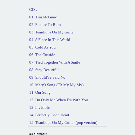
CD
：
01. Tim McGraw
02. Picture To Burn
03. Teardrops On My Guitar
04. A Place
In This World
05. Cold As You
06. The Outside
07. Tied Together With A Smile
08. Stay Beautiful
09. Should've Said No
10. Mary's Song (Oh My My My)
11. Our Song
12. I'm Only Me When I'm With You
13. Invisible
14. Perfectly Good Heart
15. Teardrops On My Guitar (pop version)