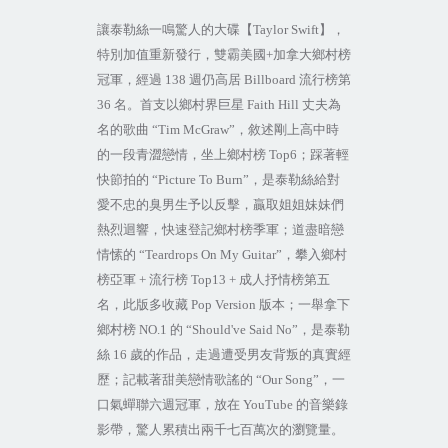
讓泰勒絲一鳴驚人的大碟【
Taylor Swift
】，
特別加值重新發行，雙霸美國
+
加拿大鄉村榜
冠軍，經過
138
週仍高居
Billboard
流行榜第
36
名。首支以鄉村界巨星
Faith Hill
丈夫為
名的歌曲
“Tim McGraw”
，敘述剛上高中時
的一段青澀戀情，坐上鄉村榜
Top6
；踩著輕
快節拍的
“Picture To Burn”
，是泰勒絲給對
愛不忠的臭男生予以反擊，贏取姐姐妹妹們
熱烈迴響，快速登記鄉村榜季軍；道盡暗戀
情愫的
“Teardrops On My Guitar”
，攀入鄉村
榜亞軍
+
流行榜
Top13 +
成人抒情榜第五
名，此版多收藏
Pop Version
版本；一舉拿下
鄉村榜
NO.1
的
“Should've Said No”
，是泰勒
絲
16
歲的作品，走過遭受男友背叛的真實經
歷；記載著甜美戀情歌謠的
“Our Song”
，一
口氣蟬聯六週冠軍，放在
YouTube
的音樂錄
影帶，驚人累積出兩千七百萬次的瀏覽量。