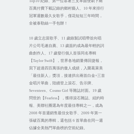
Top10
紀錄、第一位靠著三支單曲便刷下兩
百萬付費下載記錄的鄉村藝人、
10
年來排行
冠軍週數最久女歌手，僅花短短三年時間，
全被泰勒絲一手包辦！
10
歲立志當歌手、
11
歲錄製試唱帶並向唱
片公司毛遂自薦、
13
歲簽約成為最年輕的詞
曲創作人、
17
歲發行個人首張同名專輯
【
Taylor Swift
】，世界各地銷量傳回捷報，
寫下超過四百萬張的傲人成績，入圍葛萊美
「最佳新人」獎項，接連拱出兩首白金
+
三首
金唱片單曲，陸續登上滾石、告示牌、
Seventeen
、
Cosmo Girl
等雜誌封面。
19
歲
問世的【
Fearless
】，獲得滾石雜誌、紐約時
報、美聯社圈選為年度最佳專輯之一，成為
2008
年首週銷售最佳女歌手、
2009
年第一
張破百萬的專輯，還包括
6
首單曲在同一週
佔據全美熱門單曲榜的空前紀錄。