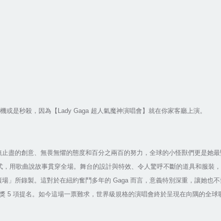
機或是秒殺，因為【
Lady Gaga
超人氣魔神演唱會】就在你家客廳上演。
無止盡的創意、無畏無懼的態度和百分之兩百的努力，全球的小怪獸們更是她最
式，用歌曲說故事貫穿全場。舞台的設計與特效、令人驚呼不斷的道具和服裝，
廣場」所錄製。這對於在紐約奮鬥多年的
Gaga
而言，意義特別深重，讓她也不
獎
5
項提名。如今這場一票難求，世界級規格的演唱會終於呈現在向隅的全球