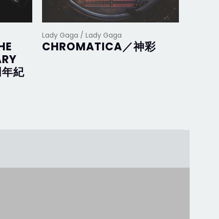
Lady Gaga / Lady Gaga
Lady Ga
HE
CHROMATICA／神彩
Joan
ARY
完美
周年紀