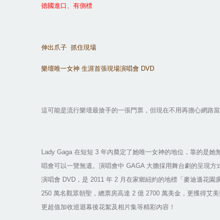
德國進口、有側標
伸出爪子
抓住現場
樂壇唯一女神
生涯首張現場演唱會
DVD
這可能是流行樂壇最搶手的一張門票，但現在不用再擔心網路當
Lady Gaga
在短短
3
年內奠定了她唯一女神的地位，靠的是她
唱會可以一覽無遺。演唱會中
GAGA
大膽採用舞台劇的呈現方
演唱會
DVD
，是
2011
年
2
月在家鄉紐約的地標「麥迪遜花園
250
萬名觀眾朝聖，總票房高達
2
億
2700
萬美金，更獲得艾美
更超值加收巡迴幕後花絮及相片集等精彩內容！