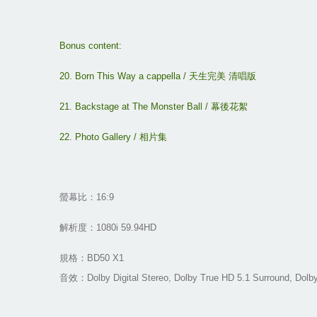
Bonus content:
20. Born This Way a cappella /
天生完美
清唱版
21. Backstage at The Monster Ball /
幕後花絮
22. Photo Gallery /
相片集
螢幕比：
16:9
解析度
：
1080i 59.94HD
規格：
BD50 X1
音效：
Dolby Digital Stereo, Dolby True HD 5.1 Surround, Dol