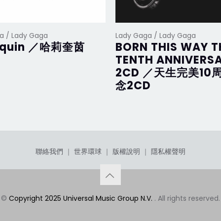
a / Lady Gaga
Lady Gaga / Lady Gaga
equin ／哈莉奎茵
BORN THIS WAY T
TENTH ANNIVERS
2CD ／天生完美10
念2CD
聯絡我們
｜
世界環球
｜
版權說明
｜
隱私權聲明
©
Copyright 2025 Universal Music Group N.V.
. All rights reserved.