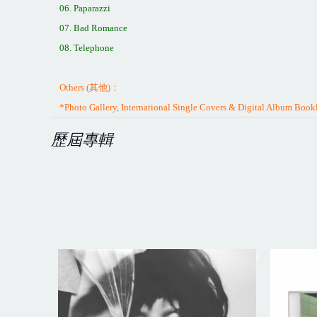
06. Paparazzi
07. Bad Romance
08. Telephone
Others (
其他
)
：
*Photo Gallery, International Single Covers & Digital Album Bookl
歷屆專輯