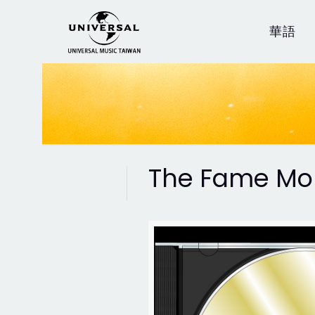
華語
The Fame Mons