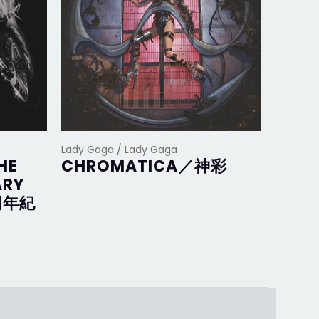
Lady Gaga / Lady Gaga
Lady Ga
HE
CHROMATICA／神彩
Joan
ARY
完美
周年紀