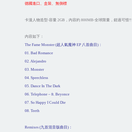
德國進口、盒裝、無側標
卡漫人物造型
‧
容量
2G
B
，內容約
800M
B
‧
全球限量，錯過可惜
!!
內容如下：
The Fame Monster (
超人氣魔神
EP
八首曲目
)
：
01. Bad Romance
02. Alejandro
03. Monster
04. Speechless
05. Dance In The Dark
06. Telephone – ft. Beyonce
07. So Happy I Could Die
08. Teeth
Remixes (
九首混音版曲目
)
：