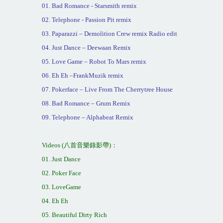
01. Bad Romance - Starsmith remix
02. Telephone - Passion Pit remix
03. Paparazzi – Demolition Crew remix Radio edit
04. Just Dance – Deewaan Remix
05. Love Game – Robot To Mars remix
06. Eh Eh –FrankMuzik remix
07. Pokerface – Live From The Cherrytree House
08. Bad Romance – Grum Remix
09. Telephone – Alphabeat Remix
Videos (
八首音樂錄影帶
)
：
01. Just Dance
02. Poker Face
03. LoveGame
04. Eh Eh
05. Beautiful Dirty Rich