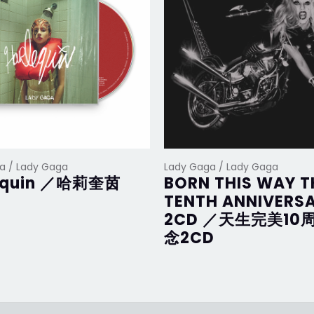
a / Lady Gaga
Lady Gaga / Lady Gaga
equin ／哈莉奎茵
BORN THIS WAY T
TENTH ANNIVERS
2CD ／天生完美10
念2CD