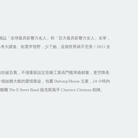
雜誌「全球最具影響力名人」和「百大最具影響力女人」名單，
思考大躍進、拓寬窄視野，少了她，這個世界就不完美！
2011
全
數狂破百萬，不僅重新設定音樂工業高門檻單曲銷量，更空降美
一個如猶大般的愛情叛徒，包覆
Dubstep/House
元素，
24
小時內
樂團
The E Street Band
薩克斯風手
Clarence Clemons
助陣。