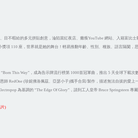
、目不暇給的多元拼貼創意，淪陷當紅夜店、癱瘓
YouTube
網站、入籍富比士
小獎項
110
座，世界就是她的舞台！輕易推翻年齡、性別、種族、語言隔閡，
“Born This Way”
，成為告示牌流行榜第
1000
首冠軍曲，推出
5
天全球下載次
恩師
RedOne (
珍妮佛洛佩茲、亞瑟小子
)
攜手合寫
/
製作，描述無法自拔的愛上
lectropop
為基調的
“The Edge Of Glory”
，請到工人皇帝
Bruce Springsteen
專屬
唱片
)