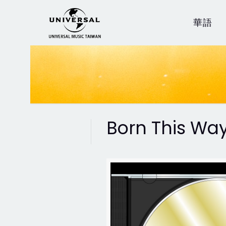
華語
Born This Way