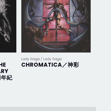
Lady Gaga / Lady Gaga
Lady Ga
HE
CHROMATICA／神彩
Joan
ARY
完美
周年紀