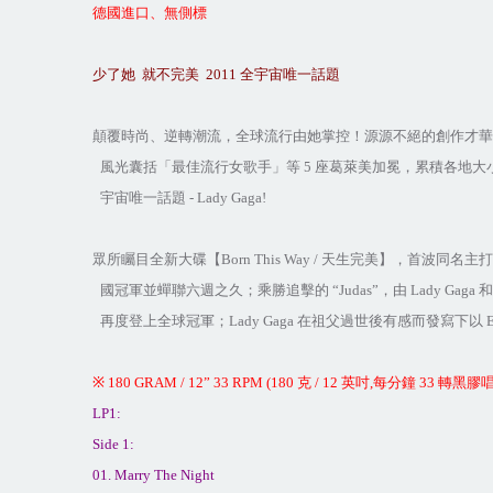
德國進口、無側標
少了她
就不完美
2011
全宇宙唯一話題
顛覆時尚、逆轉潮流，全球流行由她掌控！源源不絕的創作才華
風光囊括「最佳流行女歌手」等
5
座葛萊美加冕，累積各地大
宇宙唯一話題
- Lady Gaga!
眾所矚目全新大碟【
Born This Way /
天生完美】，首波同名主打
國冠軍並蟬聯六週之久；乘勝追擊的
“Judas”
，由
Lady Gaga
和
再度登上全球冠軍；
Lady Gaga
在祖父過世後有感而發寫下以
E
※
180 GRAM /
12”
33 RPM (
180
克
/
12
英吋
,
每分鐘
33
轉黑膠
LP1:
Side 1:
01. Marry The Night