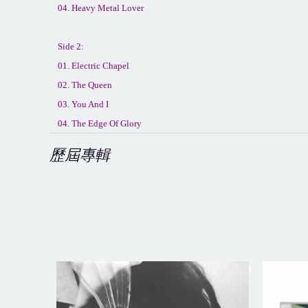
04. Heavy Metal Lover
Side 2:
01. Electric Chapel
02. The Queen
03. You And I
04. The Edge Of Glory
歷屆專輯