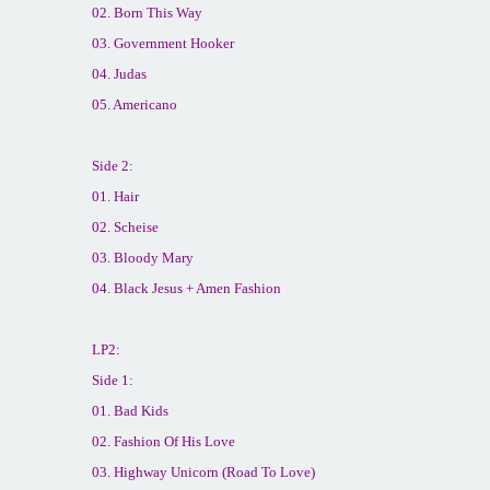
02. Born This Way
03. Government Hooker
04. Judas
05. Americano
Side 2:
01. Hair
02. Scheise
03. Bloody Mary
04. Black Jesus + Amen Fashion
LP2:
Side 1:
01. Bad Kids
02. Fashion Of His Love
03. Highway Unicorn (Road To Love)