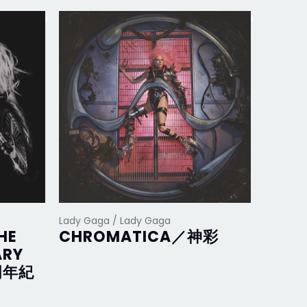
Lady Gaga / Lady Gaga
Lady Ga
HE
CHROMATICA／神彩
Joan
ARY
完美
周年紀