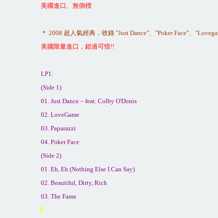
美國進口、無側標
＊
2008
超人氣經典，收錄
"Just Dance"
、
"Poker Face"
、
"Lovega
美國限量進口，錯過可惜
!!
LP1:
(Side 1)
01. Just Dance – feat. Colby O'Donis
02. LoveGame
03. Paparazzi
04. Poker Face
(Side 2)
01. Eh, Eh (Nothing Else I Can Say)
02. Beautiful, Dirty, Rich
03. The Fame