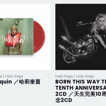
a / Lady Gaga
Lady Gaga / Lady Gaga
equin ／哈莉奎茵
BORN THIS WAY T
TENTH ANNIVERS
2CD ／天生完美10
念2CD