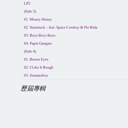
LP2:
(Side 3)
01. Money Honey
02. Starstruck – feat. Space Cowboy & Flo Rida
03. Boys Boys Boys
04. Paper Gangsta
(Side 4)
01. Brown Eyes
02. I Like It Rough
03. Summerboy
歷屆專輯