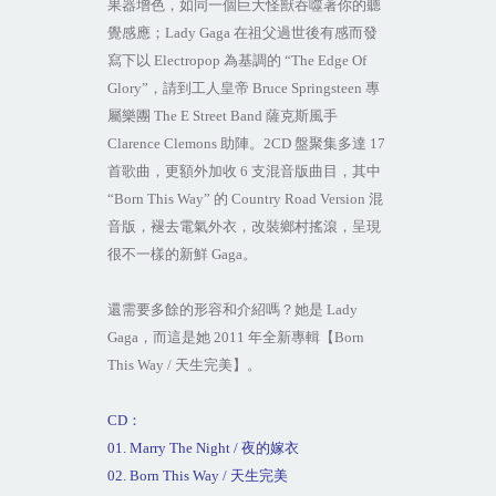
果器增色，如同一個巨大怪獸吞噬著你的聽
覺感應；
Lady Gaga
在祖父過世後有感而發
寫下以
Electropop
為基調的
“The Edge Of
Glory”
，請到工人皇帝
Bruce Springsteen
專
屬樂團
The E Street Band
薩克斯風手
Clarence Clemons
助陣。
2C
D
盤聚集多達
17
首歌曲，更額外加收
6
支混音版曲目，其中
“Born This Way”
的
Country Road Version
混
音版，褪去電氣外衣，改裝鄉村搖滾，呈現
很不一樣的新鮮
Gaga
。
還需要多餘的形容和介紹嗎？她是
Lady
Gaga
，而這是她
2011
年全新專輯【
Born
This Way /
天生完美】。
CD
：
01. Marry The Night /
夜的嫁衣
02. Born This Way /
天生完美