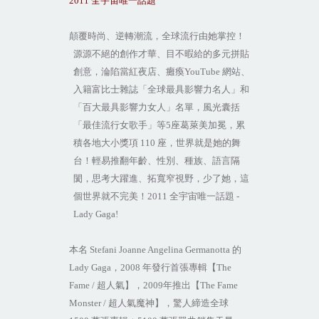
2011
全宇宙唯一話題
顛覆時尚、逆轉潮流，全球流行由她掌控！
源源不絕的創作才華、目不暇給的多元拼貼
創意，淪陷當紅夜店、癱瘓
YouTube
網站、
入籍富比士雜誌「全球最具影響力名人」和
「百大最具影響力女人」名單，風光囊括
「最佳流行女歌手」等
5
座葛萊美加冕，累
積各地大小獎項
110
座，世界就是她的舞
台！輕易推翻年齡、性別、種族、語言隔
閡，思考大躍進、拓寬窄視野，少了她，這
個世界就不完美！
2011
全宇宙唯一話題
-
Lady Gaga!
本名
Stefani Joanne Angelina Germanotta
的
Lady Gaga
，
2008
年發行首張專輯【
The
Fame /
超人氣】，
2009
年推出【
The Fame
Monster /
超人氣魔神】，驚人締造全球