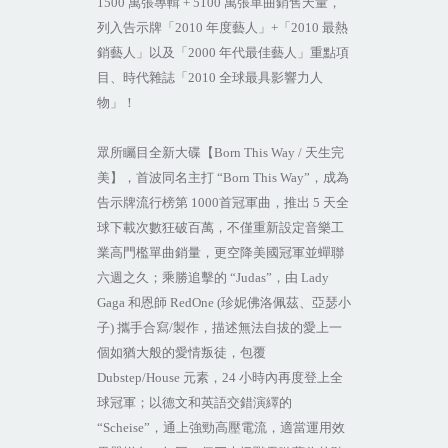
1500
萬張專輯
+ 5100
萬張單曲銷售天量，
列入告示牌「
2010
年度藝人」
+
「
2010
最熱
銷藝人」以及「
2000
年代最佳藝人」重點項
目、時代雜誌「
2010
全球最具影響力人
物」！
眾所矚目全新大碟【
Born This Way /
天生完
美】，首波同名主打
“Born This Way”
，成為
告示牌流行榜第
1000
首冠軍曲，推出
5
天全
球下載次數狂破百萬，不僅重新設定音樂工
業高門檻單曲銷量，更空降美國冠軍並蟬聯
六週之久；乘勝追擊的
“Judas”
，由
Lady
Gaga
和恩師
RedOne (
珍妮佛洛佩茲、亞瑟小
子
)
攜手合寫
/
製作，描述無法自拔的愛上一
個如猶大般的愛情叛徒，包覆
Dubstep/House
元素，
24
小時內再度登上全
球冠軍；以德文和英語交錯演繹的
“Scheise”
，通上強勁高壓電流，適當運用效