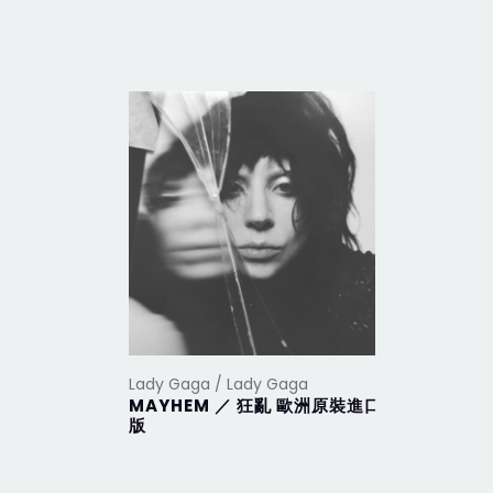
Lady Gaga / Lady Gaga
Lady Gaga
MAYHEM ／ 狂亂 歐洲原裝進口
Harleq
版