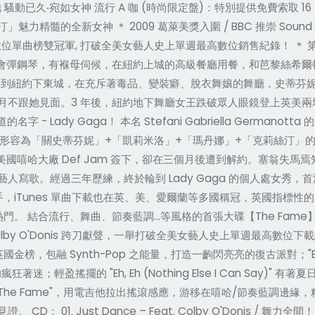
騷動已久‧宛如女神 流行 A 咖 (時尚限定盤)：特別提供免費索取 16
髓的全新女神 ＊ 2009 葛萊美獎入圍 / BBC 推崇 Sound of
告示牌數位單曲榜雙冠軍, 打破全美女藝人史上單週最高數位銷售紀錄！ ＊ 第二
學會彈鋼琴，有褓母伺候，在紐約上城的高級餐廳用餐，和芭黎絲希爾
景轉到紐約下東城，在充斥著毒品、變裝癖、脫衣舞孃的舞廳，史蒂芬
月不跟她見面。3 年後，紐約地下舞廳女王跌破眾人眼鏡登上英美
 Lady Gaga！ 本名 Stefani Gabriella Germano
 Gaga 被媒體形容為「關史蒂芬妮」+「凱莉米洛」+「瑪丹娜」+「克
被美國嘻哈大廠 Def Jam 簽下，卻在三個月後遭到解約。塞翁失馬焉知
。經過三年歷練，終於輪到 Lady Gaga 的個人處女秀，首波單曲 "
手，iTunes 單曲下載也在英、美、愛爾蘭等多國稱冠，英國指標性的 BBC 更
的大熱門。 結合流行、舞曲、節奏藍調…等風格的首張大碟【The Fame】
 Colby O'Donis 跨刀獻聲，一舉打破全美女藝人史上單週最高數位下載
金榜，包融 Synth-Pop 之能量，打造一齣閃亮亮的復古派對；"Beautif
；輕盈搖擺的 "Eh, Eh (Nothing Else I Can Say)" 有著
rls"；專輯同名曲 "The Fame"，用電吉他拉出搖滾感應，游移在嘻哈/節奏藍
 CD： 01. Just Dance – Feat. Colby O'Donis / 舞