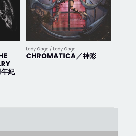
Lady Gaga / Lady Gaga
Lady Ga
HE
CHROMATICA／神彩
Joan
ARY
完美
周年紀