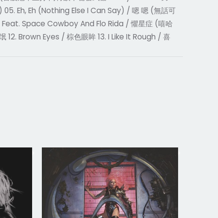
h, Eh (Nothing Else I Can Say) / 嗯 嗯 (無話可
 – Feat. Space Cowboy And Flo Rida / 懼星症 (嘻哈
rown Eyes / 棕色眼眸 13. I Like It Rough / 喜