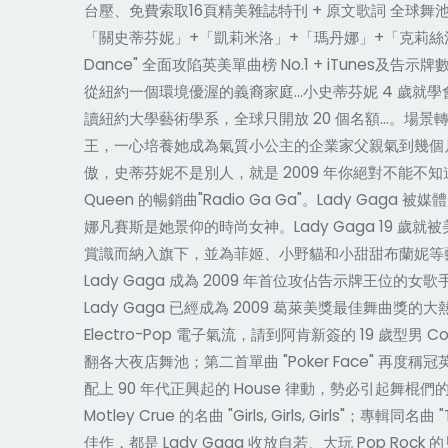
台壓、免費索取16頁精美雜誌特刊 + 原文歌詞 全球舞池 
「關史蒂芬妮」+「凱莉米洛」+「瑪丹娜」+「克莉絲汀」魅力精
Dance" 全面攻陷英美單曲榜 No.1 + iTunes及
從紐約一個環境優渥的義裔家庭…小史蒂芬妮 4 歲就
讀紐約大學藝術學系，全球只開放 20 個名額…。場
王，一心培養她成為氣質小公主的企業家父親氣到幾個
傲，史蒂芬妮不是別人，就是 2009 年你絕對不能不知道的名字 -
Queen 的暢銷曲"Radio Ga Ga"。Lady
娜凡賽斯是她景仰的時尚女神。Lady Gaga 19 歲就
賞識而納入旗下，並為菲姬、小野貓和小甜甜布蘭妮等藝人寫歌
Lady Gaga 成為 2009 年首位攻佔告示牌王位的女歌
Lady Gaga 已經成為 2009 葛萊美獎最佳舞曲獎
Electro-Pop 電子氣流，請到阿肯新簽的 19 歲型男
翻各大夜店舞池；第二首單曲 "Poker Face" 再度稱冠英國
配上 90 年代正興起的 House 律動，勢必引起舞棍們的瘋狂著迷
Motley Crue 的名曲 "Girls, Girls, Gi
佳作，都是 Lady Gaga 收放自若、大玩 Pop Rock 的見證。