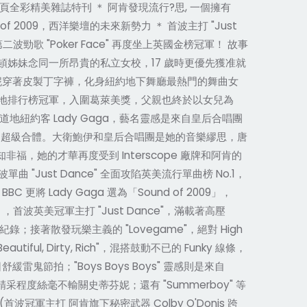
 頁全彩精美雜誌特刊 ＊ 阿肯發現流行?思, 一個擁有
 2009，西洋樂壇的未來新勢力 ＊ 首波主打 "Just
波勁歌 "Poker Face" 再度坐上英國金榜冠軍！ 故事
頓姊妹念同一所昂貴的私立女校，17 歲時更優先獲准就
妮穿著皮製丁字褲，化身紐約地下舞廳最熱門的舞曲女
兩地排行榜冠軍，入圍葛萊美獎，父親也終於以女兒為
tta 的道地紐約客 Lady Gaga，藝名靈感是來自皇后合唱團
莉絲汀」的超級合體。大衛鮑伊和皇后合唱團是她的音樂繆思，唐
非福，她的才華再度受到 Interscope 廠牌和阿肯的
Just Dance" 全面攻陷英美流行單曲榜 No.1，
將 Lady Gaga 選為「Sound of 2009」，
，首波英美冠軍主打 "Just Dance"，滿載著高壓
紀錄；接著散發玩樂主義的 "Lovegame"，絕對 High
ul, Dirty, Rich"，混搭鼓動不已的 Funky 線條，
夏日舒緩雷鬼節拍；"Boys Boys Boys" 靈感則是來自
調邊緣，精采程度絲毫不輸關史蒂芬妮；還有 "Summerboy" 等
力全開！(首波冠軍主打 阿肯旗下秘密武器 Colby O'Donis 跨