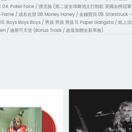
仔隊 04. Poker Face / 撲克臉 (第二波全球舞池主打勁歌 英國金榜冠軍) 05. E
 The Fame / 成名在望 08. Money Honey / 金錢寶貝 09. Starstruck
Boys Boys / 男孩 男孩 男孩 11. Paper Gangsta / 紙上流氓 12. B
aven / 迪斯可天堂 (Bonus Track / 超值加贈全新單曲)