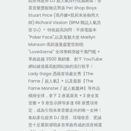
結全球超夯 DJ 超人氣排行炫麗舞裝：全
英音樂獎寵物店男孩 Pet Shop Boys‧
Stuart Price (瑪丹娜+凱莉米洛御用大
師)‧Richard Vission (BPM 雜誌人氣浩
室 DJ) ＊ 特收超高詢問：不插電版本
"Poker Face",以及鬼魅大使 Marilyn
Manson 瑪莉蓮曼森驚世助唱
"LoveGame" 全球專輯突破千萬門檻 +
單曲超越 3500 萬銷量、創下 YouTube
網站破億最高點閱紀錄的流行歌手！
Lady Gaga 憑藉首張處女秀【The
Fame / 超人氣】+ 以及最新【The
Fame Monster / 超人氣魔神】等作品
橫掃全球，拿下 2 座葛萊美 + 3 座全英
音樂 + 9 座告示牌等多達 68 座獎項肯
定，成為引領未來音樂走向的唯一女神！
集結多位超夯 DJ 混音、現場收音、更誠
意十足重新灌唱多首單曲而成的混音精選