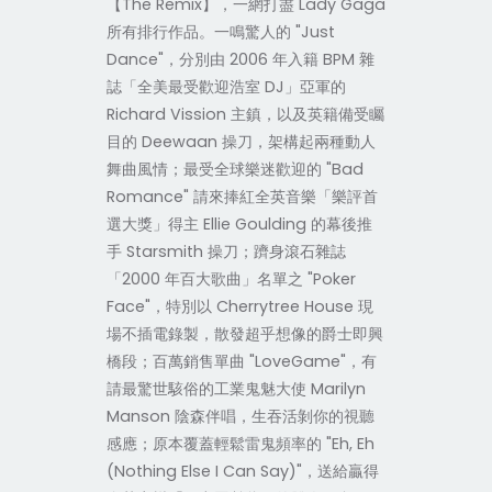
【The Remix】，一網打盡 Lady Gaga
所有排行作品。一鳴驚人的 "Just
Dance"，分別由 2006 年入籍 BPM 雜
誌「全美最受歡迎浩室 DJ」亞軍的
Richard Vission 主鎮，以及英籍備受矚
目的 Deewaan 操刀，架構起兩種動人
舞曲風情；最受全球樂迷歡迎的 "Bad
Romance" 請來捧紅全英音樂「樂評首
選大獎」得主 Ellie Goulding 的幕後推
手 Starsmith 操刀；躋身滾石雜誌
「2000 年百大歌曲」名單之 "Poker
Face"，特別以 Cherrytree House 現
場不插電錄製，散發超乎想像的爵士即興
橋段；百萬銷售單曲 "LoveGame"，有
請最驚世駭俗的工業鬼魅大使 Marilyn
Manson 陰森伴唱，生吞活剝你的視聽
感應；原本覆蓋輕鬆雷鬼頻率的 "Eh, Eh
(Nothing Else I Can Say)"，送給贏得