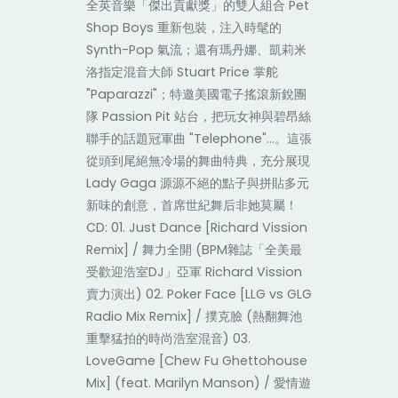
全英音樂「傑出貢獻獎」的雙人組合 Pet
Shop Boys 重新包裝，注入時髦的
Synth-Pop 氣流；還有瑪丹娜、凱莉米
洛指定混音大師 Stuart Price 掌舵
"Paparazzi"；特邀美國電子搖滾新銳團
隊 Passion Pit 站台，把玩女神與碧昂絲
聯手的話題冠軍曲 "Telephone"…。這張
從頭到尾絕無冷場的舞曲特典，充分展現
Lady Gaga 源源不絕的點子與拼貼多元
新味的創意，首席世紀舞后非她莫屬！
CD: 01. Just Dance [Richard Vission
Remix] / 舞力全開 (BPM雜誌「全美最
受歡迎浩室DJ」亞軍 Richard Vission
賣力演出) 02. Poker Face [LLG vs GLG
Radio Mix Remix] / 撲克臉 (熱翻舞池
重擊猛拍的時尚浩室混音) 03.
LoveGame [Chew Fu Ghettohouse
Mix] (feat. Marilyn Manson) / 愛情遊