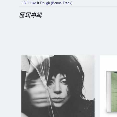
13. I Like It Rough (Bonus Track)
歷屆專輯