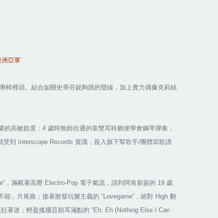
澳洲亞軍
專輯裡頭。結合如關史蒂芬妮夠跳的聲線，加上實力偶像克莉絲
樂的高敏銳度：
4
歲時無師自通的靠雙耳聆聽便學會鋼琴彈奏，
就受到
Interscope Records
賞識，簽入旗下幫歌手
/
團體寫歌譜
e”
，滿載著高壓
Electro-Pop
電子氣流，請到阿肯新簽的
19
歲
不能」片尾曲；接著散發玩樂主義的
“Lovegame”
，絕對
High
翻
瘋狂著迷；輕盈搖擺且順耳滿點的
“Eh, Eh (Nothing Else I Can