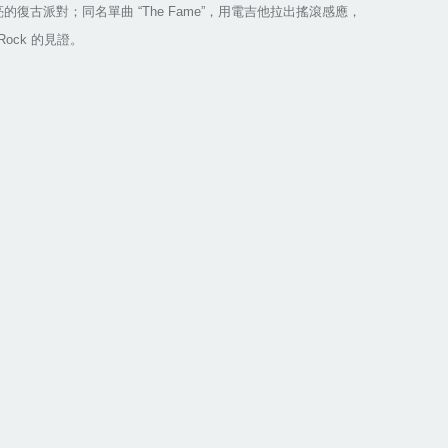
亮的復古派對；同名單曲
“The Fame”
，用電吉他拉出搖滾感應，
 Rock
的見證。