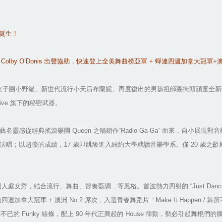
誕生！
Colby O’Donis
出聲協助，快速登上全美舞曲榜亞軍
+
蟬連四週加拿大冠軍
+
女子團小野貓、新世代流行小天后布蘭妮、再度復出的男孩祖師團街頭頑童全新
ive
旗下的秘密武器。
藝名靈感從經典搖滾樂團
Queen
之暢銷作
“Radio Ga-Ga”
而來，自小展現對音
演唱；以超優的成績，
17
歲即跳級進入紐約大學就讀音樂學系。僅
20
歲之齡
個人處女秀，結合流行、舞曲、節奏藍調
…
等風格。首波熱力四射的
“Just Danc
連四週加拿大冠軍
+
澳洲
No.2
席次，入選青春舞蹈片「
Make It Happen /
舞所
動不已的
Funky
線條，配上
90
年代正興起的
House
律動，勢必引起舞棍們的