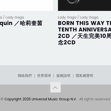
a / Lady Gaga
Lady Gaga / Lady Gaga
equin ／哈莉奎茵
BORN THIS WAY T
TENTH ANNIVERS
2CD ／天生完美10
念2CD
聯絡我們
｜
世界環球
｜
版權說明
｜
隱私權聲明
©
Copyright 2025 Universal Music Group N.V.
. All rights reserved.