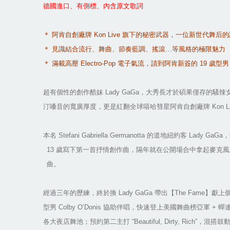
德國進口、有側標、內含原文歌詞
＊
阿肯自創廠牌
Kon Live
旗下的秘密武器，一位新世代舞后的
＊
見識結合流行、舞曲、節奏藍調、搖滾
…
等風格的極限魅力
＊
滿載高壓
Electro-Pop
電子氣流，請到阿肯新簽的
19
歲型男
超有個性的創作酷妹
Lady GaGa
，大秀長才於碩果僅存的騷辣
汀嗓音的寬廣厚度，更是紅翻全球嘻哈彗星阿肯自創廠牌
Kon L
本名
Stefani Gabriella Germanotta
的道地紐約客
Lady GaGa
，
13
歲寫下第一首抒情創作曲，隔年就在公開場合中拿起麥克風
曲。
經過三年的歷練，終於換
Lady GaGa
帶出【
The Fame
】獻上
型男
Colby O’Donis
協助伴唱，快速登上美國舞曲榜亞軍
+
蟬
各大夜店舞池；預約第二主打
“Beautiful, Dirty, Rich”
，混搭鼓