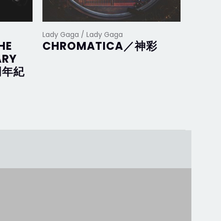
Lady Gaga / Lady Gaga
Lady Ga
HE
CHROMATICA／神彩
Joan
ARY
完美
周年紀