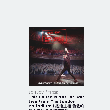
BON JOVI / 邦喬飛
BON JOVI
This House Is Not For Sale
This Hou
Live From The London
搖滾主權 
Palladium / 搖滾主權 倫敦帕