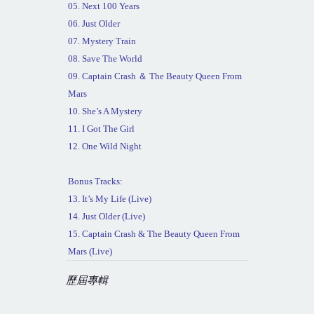
05. Next 100 Years
06. Just Older
07. Mystery Train
08. Save The World
09. Captain Crash
＆
The Beauty Queen From
Mars
10. She’s A Mystery
11. I Got The Girl
12. One Wild Night
Bonus Tracks:
13. It’s My Life (Live)
14. Just Older (Live)
15. Captain Crash & The Beauty Queen From
Mars (Live)
歷屆專輯