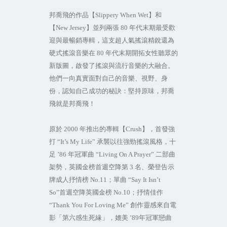
邦喬飛的作品【
Slippery When Wet
】和
【
New Jersey
】並列兩張
80
年代末期最受歡
迎與最暢銷專輯，這支超人氣搖滾精銳還為
硬式搖滾音樂在
80
年代末期開拓女性聽眾的
新版圖，啟發了搖滾與流行音樂的大融合。
他們一向真實面對自己的音樂、視野、身
份，認知自己成功的秘訣：堅持原味，邦喬
飛就是邦喬飛！
原於
2000
年推出的專輯【
Crush
】，首發強
打
“It’s My Life”
承襲以往強勁搖滾風格，十
足
’86
年冠軍曲
“Living On A Prayer”
二部曲
架勢，英國金榜首週空降第
3
名、榮登告示
牌成人抒情榜
No.11
；單曲
“Say It Isn’t
So”
首週空降英國金榜
No.10
；抒情佳作
“Thank You For Loving Me”
創作靈感來自電
影「第六感生死緣」，媲美
’89
年冠軍戀曲