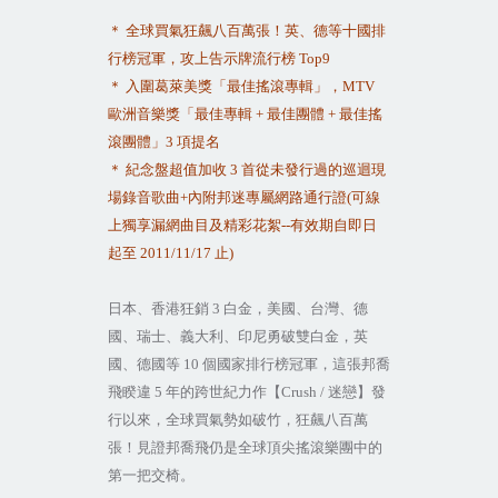
＊
全球買氣狂飆八百萬張！英、德等十國排
行榜冠軍，攻上告示牌流行榜
Top9
＊
入圍葛萊美獎「最佳搖滾專輯」，
MTV
歐洲音樂獎「最佳專輯
+
最佳團體
+
最佳搖
滾團體」
3
項提名
＊
紀念盤超值加收
3
首從未發行過的巡迴現
場錄音歌曲
+
內附邦迷專屬網路通行證
(
可線
上獨享漏網曲目及精彩花絮
--
有效期自即日
起至
2011/11/17
止
)
日本、香港狂銷
3
白金，美國、台灣、德
國、瑞士、義大利、印尼勇破雙白金，英
國、德國等
10
個國家排行榜冠軍，這張邦喬
飛睽違
5
年的跨世紀力作【
Crush /
迷戀】發
行以來，全球買氣勢如破竹，狂飆八百萬
張！見證邦喬飛仍是全球頂尖搖滾樂團中的
第一把交椅。