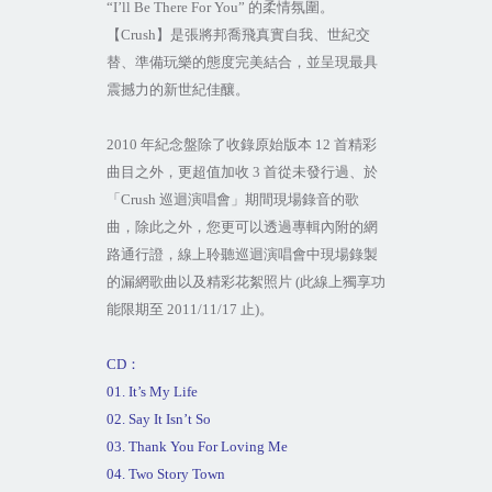
“I’ll Be There For You”
的柔情氛圍。
【
Crush
】是張將邦喬飛真實自我、世紀交
替、準備玩樂的態度完美結合，並呈現最具
震撼力的新世紀佳釀。
2010
年紀念盤除了收錄原始版本
12
首精彩
曲目之外，更超值加收
3
首從未發行過、於
「
Crush
巡迴演唱會」期間現場錄音的歌
曲，除此之外，您更可以透過專輯內附的網
路通行證，線上聆聽巡迴演唱會中現場錄製
的漏網歌曲以及精彩花絮照片
(
此線上獨享功
能限期至
2011/11/17
止
)
。
CD
：
01. It’s My Life
02. Say It Isn’t So
03. Thank You For Loving Me
04. Two Story Town