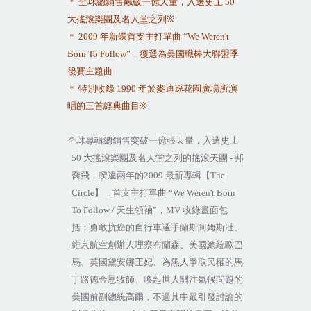
＊
全球總銷售飆破一億天量，入選史上
50
※
大搖滾樂團及名人堂之列
＊
2009
年新碟首支主打單曲
“We Weren't
Born To Follow”
，獲選為美國職棒大聯盟季
後賽主題曲
＊
特別收錄
1990
年於麥迪遜花園廣場所演
※
唱的三首經典曲目
全球專輯總銷售突破一億張天量，入選史上
50
大搖滾樂團及名人堂之列的搖滾天團
-
邦
喬飛，睽違兩年的
2009
最新專輯【
The
Circle
】，首支主打單曲
“We Weren't Born
To Follow /
天生領袖
”
，
MV
收錄畫面包
括：勇敢抗癌的自行車選手蘭斯阿姆斯壯、
維京航空創辦人理察布蘭森、美國總統歐巴
馬、英國黛安娜王妃、為黑人爭取民權的馬
丁路德金恩牧師、喚起世人關注氣候問題的
美國前副總統高爾，不過其中最引發討論的