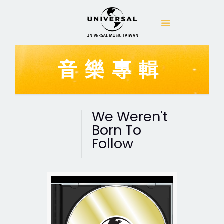
音樂專輯
We Weren't
Born To
Follow