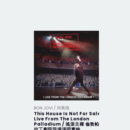
BON JOVI / 邦喬飛
BON JOVI
This House Is Not For Sale
This Hou
Live From The London
搖滾主權 
Palladium / 搖滾主權 倫敦帕
拉丁劇院現場演唱實錄