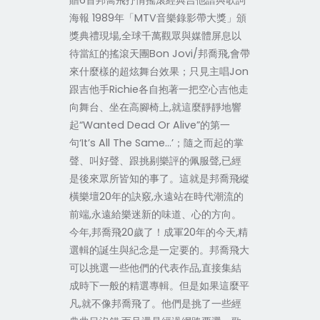
贈6首邦喬飛抒情搖滾經典吉他譜與歌詞
海報 1989年「MTV音樂錄影帶大獎」頒
獎典禮現場,全球千萬觀眾與媒體屏息以
待當紅的搖滾天團Bon Jovi/邦喬飛,會帶
來什麼樣的超炫舞台效果；只見主唱Jon
跟吉他手Richie各自抱著一把空心吉他走
向舞台、坐在高腳椅上,就這麼靜靜地響
起“Wanted Dead Or Alive”的第一
句‘It’s All The Same…’；隨之而起的掌
聲、叫好聲、跟挑剔樂評的佩服聲,已經
是後來眾所皆知的事了。這就是邦喬飛縱
橫樂壇20年的訣竅,永遠站在時代潮流的
前端,永遠給樂迷新的味道、心的方向。
今年,邦喬飛20歲了！成軍20年的今天,精
選輯的誕生與紀念是一定要的。邦喬飛大
可以挑選一些他們的代表作品,直接集結
成時下一般的精選專輯。但是如果這麼平
凡,就不像邦喬飛了。他們是挑了一些經