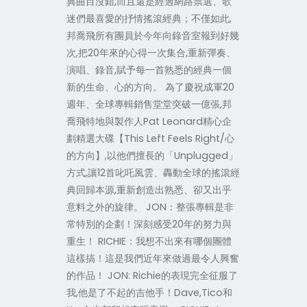
典曲目沒錯,而且還是經過網路票選、歌
迷們最喜愛的抒情搖滾經典；不僅如此,
邦喬飛所有團員於今年向錄音室報到好幾
次,把20年來的心得一次集合,重新彈奏、
演唱、錄音,賦予每一首熟悉的經典一個
新的生命、心的方向。 為了慶祝成軍20
週年、全球專輯銷售堂堂突破一億張,邦
喬飛特地與製作人Pat Leonard精心企
劃精選大碟【This Left Feels Right/心
的方向】,以他們擅長的「Unplugged」
方式,讓12首叱吒風雲、轟動全球的搖滾經
典回歸本源,重新創造出熟悉、卻又出乎
意料之外的旋律。 JON：整張專輯是非
常特別的企劃！深刻感受20年的努力與
重生！ RICHIE：我想不出來有哪個團體
這樣搞！這是我們近年來做過最令人興奮
的作品！ JON: Richie的表現完全征服了
我,他是了不起的吉他手！Dave,Tico和