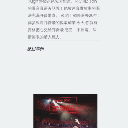
Hugh也都卯起來玩音樂。 RICHIE: Jon
的嗓音真是沒話說！他敘述真實故事的唱
法充滿許多驚喜。 來吧！如果過去20年,
你參與過邦喬飛的搖滾霸業,今天,你就有
資格把心交給邦喬飛,感受「不插電」深
情無限的驚人魔力。
歷屆專輯