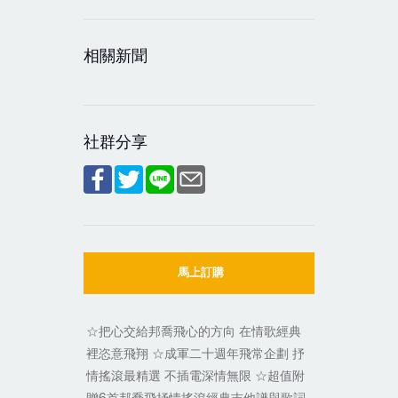
相關新聞
社群分享
馬上訂購
☆把心交給邦喬飛心的方向 在情歌經典
裡恣意飛翔 ☆成軍二十週年飛常企劃 抒
情搖滾最精選 不插電深情無限 ☆超值附