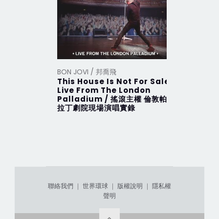
BON JOVI / 邦喬飛
BON JOVI
This House Is Not For Sale
This Hou
Live From The London
搖滾主權 
Palladium / 搖滾主權 倫敦帕
拉丁劇院現場演唱實錄
聯絡我們
｜
世界環球
｜
版權說明
｜
隱私權
聲明