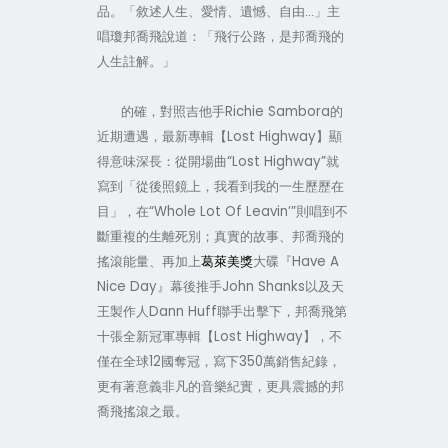
品。「敘述
人生、愛情、遺憾、自由
...
」主
唱瓊邦喬飛說道：「飛行公路，是邦喬飛的
人生註解。」
Richie Sam
b
ora
的確，對照吉他手
的
Lost Highway
近期遭遇，
最新專輯【
】顯
“Lost Highway”
得意味深長
：從
開場曲
就
寫到「從後照鏡上，我看到我的一生歷歷在
“Whole Lot Of Leavin’”
目」，在
則唱到不
斷重複的生離死別；真實的故事、邦喬飛的
Have A
搖滾能量、再加上
葛萊美獎
大碟『
Nice Day
John Shanks
』幕後推手
以及天
Dann Huff
王製作人
聯手出擊下，邦喬飛第
Lost Highway
十張全新冠軍專輯【
】，不
12
350
僅在全球
國奪冠，寫下
萬銷售紀錄，
更有著意義非凡的音樂紀實，更具震撼的邦
喬飛搖滾之最。