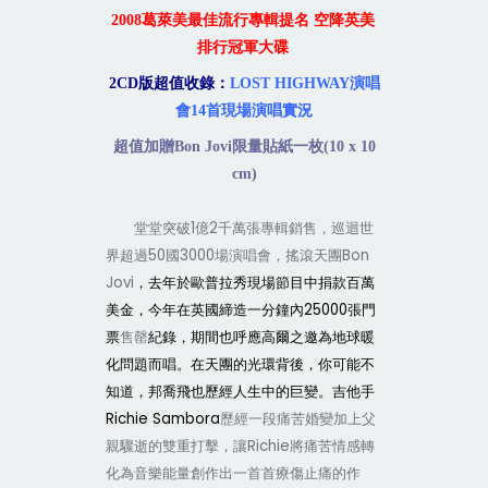
2008
葛萊美最佳流行專輯提名
空降英美
排行冠軍大碟
2CD
版
超值收錄
：
LOST HIGHWAY
演唱
會
14
首現場演唱實況
超值加贈
Bon Jovi
限量貼紙一枚
(10 x 10
cm)
1
2
堂堂突破
億
千萬張專輯銷售，巡迴
世
50
3000
Bon
界超過
國
場演唱會，搖滾天團
Jovi
，去年於歐普拉秀現場節目中捐款百萬
25000
美金，今年在英國締造一分鐘內
張門
票
售罄
紀錄，期間也呼應高爾之邀為地球暖
化問題而唱。在天團的光環背後，你可能不
知道，邦喬飛也歷經人生中的巨變。吉他手
Richie Sam
b
ora
歷經一段痛苦婚變加上父
Richie
親驟逝的雙重打擊，讓
將痛苦情感轉
化為音樂能量創作出一首首療傷止痛的作