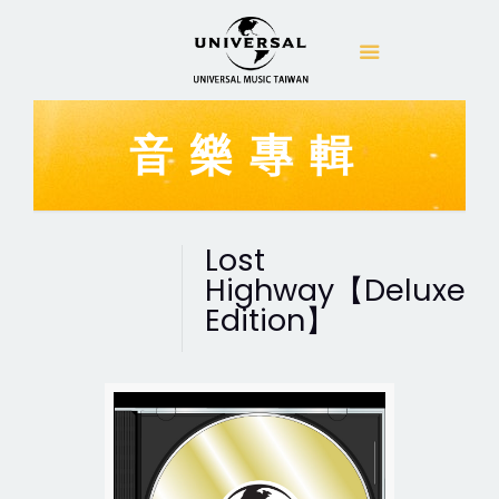
音樂專輯
Lost
Highway【Deluxe
Edition】