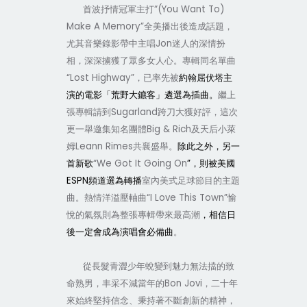
“(You Want To)
首波抒情冠軍主打
Make A Memory”
全美播出後造成話題，
Jon
尤其音樂錄影帶中主唱
迷人的深情扮
相，深深擄獲了眾多女人心。專輯同名單曲
“Lost Highway”
，已率先被
約翰屈伏塔主
演的電影「荒野大鑣客」遴選為插曲。
繼上
Sugarland
張專輯請到
跨刀大獲好評，這次
Big & Rich
更一舉邀集知名團體
及天后小萊
Leann Rimes
姆
共襄盛舉。
除此之外，另一
“We Got It Going On
”
首新歌
，則被美國
ESPN
頻道選為轉播
室內美式足球節目的主題
“I Love This Town”
曲。熱情洋溢壓軸曲
愉
悅的氣氛則為整張專輯帶來最高潮
，相信日
後一定會成為演唱會必備曲
。
從長髮青澀少年蛻變到魅力無法擋的致
Bon Jovi
命熟男，丰采不減當年的
，二十年
來始終堅持信念、秉持著不斷創新的精神，