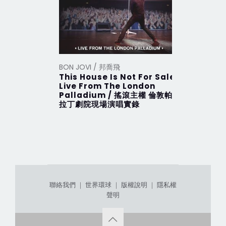
BON JOVI / 邦喬飛
BON JOVI
This House Is Not For Sale
This Hou
Live From The London
搖滾主權 
Palladium / 搖滾主權 倫敦帕
拉丁劇院現場演唱實錄
聯絡我們
｜
世界環球
｜
版權說明
｜
隱私權
聲明