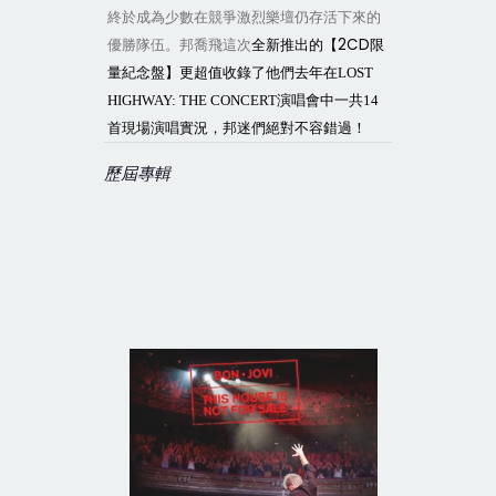
終於成為少數在競爭激烈樂壇仍存活下來的
2CD
優勝隊伍。邦喬飛這次
全新推出的【
限
量紀念盤】更
超值收錄了他們去年在
LOST
HIGHWAY: THE CONCERT
演唱會中一共
14
首現場演唱實況，邦迷們
絕對不容錯過！
歷屆專輯