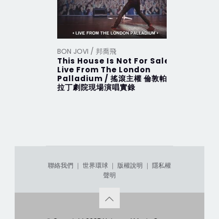
BON JOVI / 邦喬飛
BON JOVI
This House Is Not For Sale
This Hou
Live From The London
搖滾主權 
Palladium / 搖滾主權 倫敦帕
拉丁劇院現場演唱實錄
聯絡我們
｜
世界環球
｜
版權說明
｜
隱私權
聲明