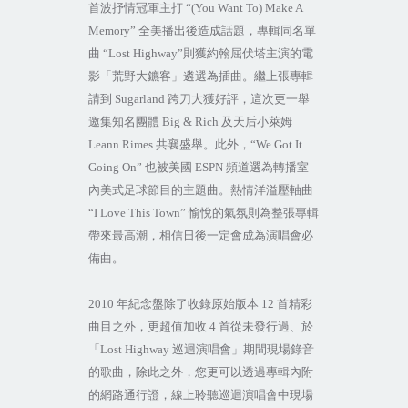
首波抒情冠軍主打
“(You Want To) Make A
Memory”
全美播出後造成話題，專輯同名單
曲
“Lost Highway”
則獲約翰屈伏塔主演的電
影「荒野大鑣客」遴選為插曲。繼上張專輯
請到
Sugarland
跨刀大獲好評，這次更一舉
邀集知名團體
Big & Rich
及天后小萊姆
Leann Rimes
共襄盛舉。此外，
“We Got It
Going On”
也被美國
ESPN
頻道選為轉播室
內美式足球節目的主題曲。熱情洋溢壓軸曲
“I Love This Town”
愉悅的氣氛則為整張專輯
帶來最高潮，相信日後一定會成為演唱會必
備曲。
2010
年紀念盤除了收錄原始版本
12
首精彩
曲目之外，更超值加收
4
首從未發行過、於
「
Lost Highway
巡迴演唱會」期間現場錄音
的歌曲，除此之外，您更可以透過專輯內附
的網路通行證，線上聆聽巡迴演唱會中現場