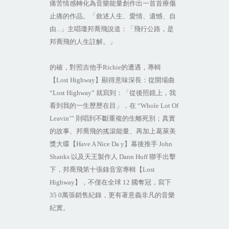
痛苦情感轉化為音樂能量創作出一首首療傷
止痛的作品。「敘述人生、愛情、遺憾、自
由
...
」主唱瓊邦喬飛說道：「飛行公路，是
邦喬飛的人生註解。」
的確，對照吉他手
Richie
的遭遇，專輯
【
Lost Highway
】顯得意味深長：從開場曲
“Lost Highway”
就寫到：「從後照鏡上，我
看到我的一生歷歷在目」，在
“Whole Lot Of
Leavin’”
則唱到不斷重複的生離死別；真實
的故事、邦喬飛的搖滾能量、再加上葛萊美
獎大碟【
Have A Nice Da y
】幕後推手
John
Shanks
以及天王製作人
Dann Huff
聯手出擊
下，邦喬飛第十張錄音室專輯【
Lost
Highway
】，不僅在全球
12
國奪冠，寫下
35 0
萬張銷售紀錄，更有著意義非凡的音樂
紀實。