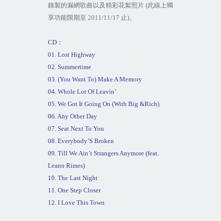
錄製的漏網歌曲以及精彩花絮照片
(
此線上獨
享功能限期至
2011/11/17
止
)
。
CD
：
01. Lost Highway
02. Summertime
03. (You Want To) Make A Memory
04. Whole
Lot
Of Leavin’
05. We Got It Going On (With Big &Rich)
06. Any Other Day
07. Seat Next To You
08. Everybody’S Broken
09. Till We Ain’t Strangers Anymore (feat.
Leann Rimes)
10. The Last Night
11. One Step Closer
12. I Love This Town