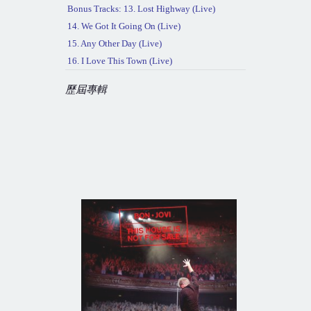
Bonus Tracks: 13. Lost Highway (Live)
14. We Got It Going On (Live)
15. Any Other Day (Live)
16. I Love This Town (Live)
歷屆專輯