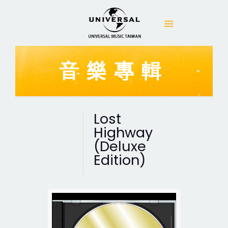
音樂專輯
Lost
Highway
(Deluxe
Edition)