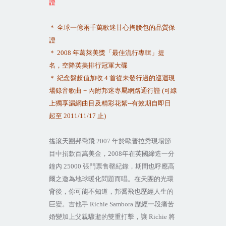
證
＊
全球一億兩千萬歌迷甘心掏腰包的品質保
證
＊
2008
年葛萊美獎「最佳流行專輯」提
名，空降英美排行冠軍大碟
＊
紀念盤超值加收
4
首從未發行過的巡迴現
場錄音歌曲
+
內附邦迷專屬網路通行證
(
可線
上獨享漏網曲目及精彩花絮
--
有效期自即日
起至
2011/11/17
止
)
搖滾天團邦喬飛
2007
年於歐普拉秀現場節
目中捐款百萬美金，
2008
年在英國締造一分
鐘內
25000
張門票售罄紀錄，期間也呼應高
爾之邀為地球暖化問題而唱。在天團的光環
背後，你可能不知道，邦喬飛也歷經人生的
巨變。吉他手
Richie Sambora
歷經一段痛苦
婚變加上父親驟逝的雙重打擊，讓
Richie
將