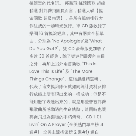
搖滾樂的代名詞。 邦喬飛 搖滾國歌 超級
精選 對邦喬飛團員而言，精選大碟【搖
滾國歌 超級精選】，是所有暢銷排行大
作組成的一趟時光旅行。單 CD 版收錄了
樂團 16 首搖滾經典，其中有兩首全新單
曲，分別為 "No Apologies"及"What
Do You Got?"。雙 CD 豪華版更加收了
多達 30 首經典，除了樂迷們最愛的曲目
之外，再加上另外兩首新歌 "This Is
Love This Is Life" 及 "The More
Things Change"。這張超級精選輯，
代表了這支搖滾隊伍就如同統計資料及排
行成績上所表現出來的一樣成功；但是不
能用數字表達出來的，就是那些曾被邦喬
飛歌曲所感動過的生命軌跡，這同時也讓
邦喬飛成為樂壇的不朽傳奇。 CD 1: 01.
Livin' On A Prayer (全美熱門單曲榜 4
週#1｜全美主流搖滾榜 2 週#1) 選自