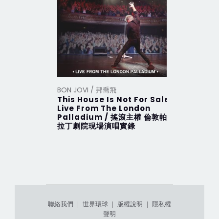
BON JOVI / 邦喬飛
BON JOVI
This House Is Not For Sale
This Hou
Live From The London
搖滾主權 
Palladium / 搖滾主權 倫敦帕
拉丁劇院現場演唱實錄
聯絡我們
｜
世界環球
｜
版權說明
｜
隱私權
聲明