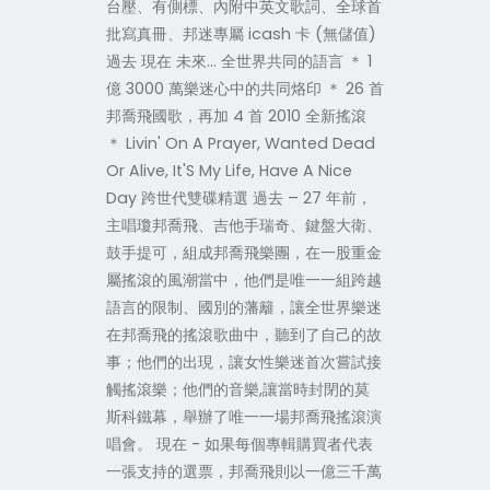
台壓、有側標、內附中英文歌詞、全球首
批寫真冊、邦迷專屬 icash 卡 (無儲值)
過去 現在 未來… 全世界共同的語言 ＊ 1
億 3000 萬樂迷心中的共同烙印 ＊ 26 首
邦喬飛國歌，再加 4 首 2010 全新搖滾
＊ Livin' On A Prayer, Wanted Dead
Or Alive, It'S My Life, Have A Nice
Day 跨世代雙碟精選 過去 – 27 年前，
主唱瓊邦喬飛、吉他手瑞奇、鍵盤大衛、
鼓手提可，組成邦喬飛樂團，在一股重金
屬搖滾的風潮當中，他們是唯一一組跨越
語言的限制、國別的藩籬，讓全世界樂迷
在邦喬飛的搖滾歌曲中，聽到了自己的故
事；他們的出現，讓女性樂迷首次嘗試接
觸搖滾樂；他們的音樂,讓當時封閉的莫
斯科鐵幕，舉辦了唯一一場邦喬飛搖滾演
唱會。 現在 - 如果每個專輯購買者代表
一張支持的選票，邦喬飛則以一億三千萬