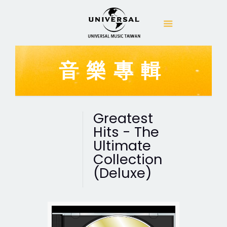
音樂專輯
Greatest
Hits - The
Ultimate
Collection
(Deluxe)