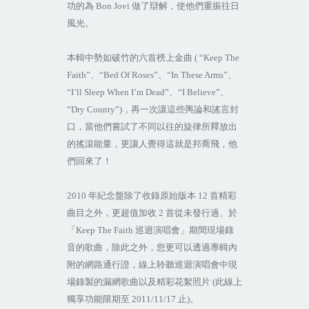
功的為
Bon Jovi
做了辯解，使他們重振往日
風光。
本輯中勢如破竹的六首榜上金曲
( “Keep The
Faith”
、
“Bed Of Roses”
、
“In These Arms”
、
“I’ll Sleep When I’m Dead”
、
“I Believe”
、
“Dry County”)
，再一次讓這些輿論和謠言封
口，當他們嘗試了不同以往的旋律所釋放出
的搖滾能量，更讓人覺得這就是邦喬飛，他
們回來了！
2010
年紀念盤除了收錄原始版本
12
首精彩
曲目之外，更超值加收
2
首從未發行過、於
「
Keep The Faith
巡迴演唱會」期間現場錄
音的歌曲，除此之外，您更可以透過專輯內
附的網路通行證，線上聆聽巡迴演唱會中現
場錄製的漏網歌曲以及精彩花絮照片
(
此線上
獨享功能限期至
2011/11/17
止
)
。