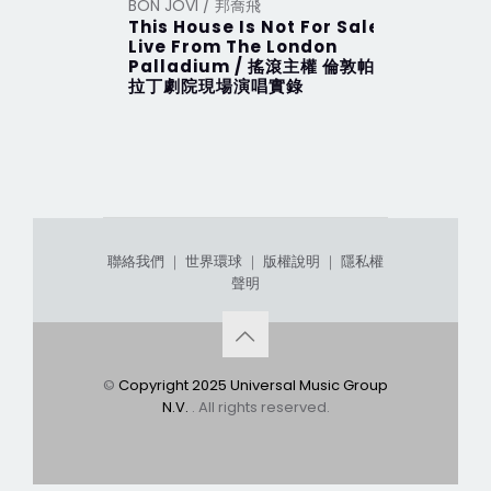
BON JOVI / 邦喬飛
BON JOVI
This House Is Not For Sale
This Hou
Live From The London
搖滾主權 
Palladium / 搖滾主權 倫敦帕
拉丁劇院現場演唱實錄
聯絡我們
｜
世界環球
｜
版權說明
｜
隱私權
聲明
©
Copyright 2025 Universal Music Group
N.V.
. All rights reserved.