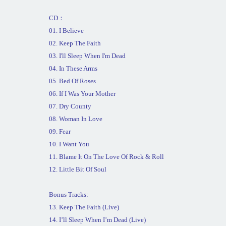
CD
：
01. I Believe
02. Keep The Faith
03. I'll Sleep When I'm Dead
04. In These Arms
05. Bed Of Roses
06. If I Was Your Mother
07.
Dry
County
08. Woman In Love
09. Fear
10. I Want You
11. Blame It On The Love Of Rock & Roll
12. Little Bit Of Soul
Bonus Tracks:
13. Keep The Faith (Live)
14. I’ll Sleep When I’m Dead (Live)