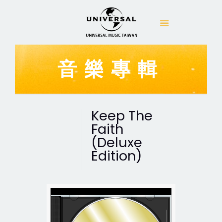
音樂專輯
Keep The
Faith
(Deluxe
Edition)