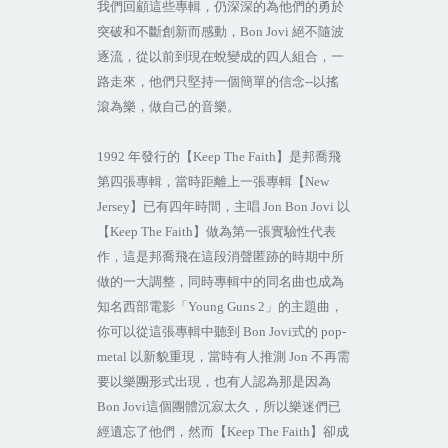
我們回顧這些專輯，仍深深的為他們的勇於
突破和不斷創新而感動，
Bon Jovi
絕不隨波
逐流，從以前到現在蛻變成的四人組合，一
路走來，他們只堅持一個簡單的信念
--
以搖
滾為樂，做自己的音樂。
1992
年發行的【
Keep The Faith
】是邦喬飛
第四張專輯，當時距離上一張專輯【
New
Jersey
】已有四年時間，主唱
Jon Bon Jovi
以
【
Keep The Faith
】做為第一張實驗性代表
作，這是邦喬飛在這段消聲匿跡的時期中所
做的一大調整，同時專輯中的同名曲也成為
知名西部電影「
Young Guns 2
」的主題曲，
你可以從這張專輯中聽到
Bon Jovi
式的
pop-
metal
以新貌重現，當時有人推測
Jon
不再需
要以樂團形式出現，也有人認為那是因為
Bon Jovi
這個團體沉寂太久，所以樂迷們已
經遺忘了他們，然而【
Keep The Faith
】卻成