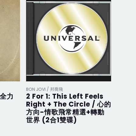
BON JOVI / 邦喬飛
BON JOV
/ 全力
2 For 1: This Left Feels
What
Right + The Circle / 心的
在 (D
方向-情歌飛常精選+轉動
裝盤)
世界 (2合1雙碟)