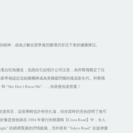
的精神，成為少數在競爭激烈樂壇仍存活下來的優勝隊伍。
地電台狂熱播送，也因此引起唱片公司注意，為邦喬飛奠定了往
論家爭相認定這組樂團將成為美國最閃耀的搖滾新生代。邦喬飛
”
和
“She Don’t Know Me”…
，你就會知道答案！
歌迷而言，這張專輯也許有些久遠，但在當時仍充份證明了無可
過於像是曾收錄在
1994
年發行的精選輯【
Cross Road
】中，令人
Night”
的磅礡寬廣的抒情曲風，另外更有
“Tokyo Road”
在旋律優