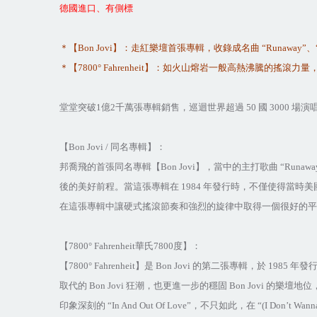
德國進口、有側標
＊【
Bon Jovi
】：走紅樂壇首張專輯，收錄成名曲
“Runaway”
、
＊【
7800° Fahrenheit
】：如火山熔岩一般高熱沸騰的搖滾力量
堂堂突破
1
億
2
千萬張專輯銷售，巡迴世界超過
50
國
3000
場演
【
Bon Jovi /
同名專輯】：
邦喬飛的首張同名專輯【
Bon Jovi
】，當中的主打歌曲
“Runawa
後的美好前程。當這張專輯在
1984
年發行時，不僅使得當時美
在這張專輯中讓硬式搖滾節奏和強烈的旋律中取得一個很好的
【
7800° F
ahrenheit
華氏
7800
度】：
【
7800° Fahrenheit
】是
Bon Jovi
的第二張專輯，於
1985
年發
取代的
Bon Jovi
狂潮，也更進一步的穩固
Bon Jovi
的樂壇地位
印象深刻的
“In And Out Of Love”
，不只如此，在
“(I Don’t Wanna