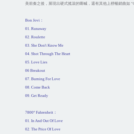
美前奏之後，展現出硬式搖滾的嘶喊，還有其他上榜暢銷曲如
“
Bon Jovi
：
01. Runaway
02. Roulette
03. She Don't Know Me
04. Shot Through The Heart
05. Love Lies
06 Breakout
07. Burning For Love
08. Come Back
09. Get Ready
7800° Fahrenheit
：
01. In And Out Of Love
02. The Price Of Love