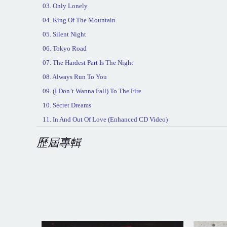
03. Only Lonely
04. King Of The Mountain
05. Silent Night
06. Tokyo Road
07. The Hardest Part Is The Night
08. Always Run To You
09. (I Don’t Wanna Fall) To The Fire
10. Secret Dreams
11. In And Out Of Love (Enhanced CD Video)
歷屆專輯