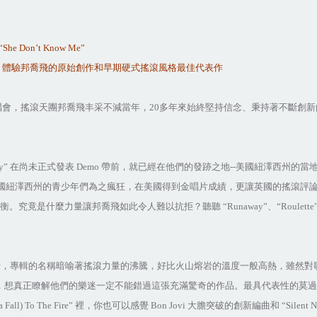
“She Don’t Know Me”
，體驗邦喬飛的原始創作和早期硬式搖滾風格最佳代表作
唱會，搖滾天團邦喬飛丰采不減當年，
20
多年來始終堅持信念、秉持著不斷創新
y”
在尚未正式發表
Demo
帶前，就已經在他們的發跡之地
--
美國紐澤西州的當
國紐澤西州的青少年們為之瘋狂，在美國得到金唱片成績，更讓英國的搖滾評
平衡。究竟是什麼力量讓邦喬飛如此令人難以抗拒？聽聽
“Runaway”
、
“Roulette
行，專輯的名稱暗喻著搖滾力量的沸騰，好比火山熔岩的溫度一般高熱，雖然對
，想真正瞭解他們的樂迷一定不能錯過這張充滿驚奇的作品。最具代表性的莫
 Fall) To The Fire”
裡，你也可以感覺
Bon Jovi
大膽突破的創新編曲和
“Silent 