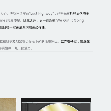
“Lost Highway”
女人心。專輯同名單曲
，已率先被
約翰屈伏塔主
imes
“We Got It Going
共襄盛舉。
除此之外，另一首新歌
信日後一定會成為演唱會必備曲
。
數在競爭激烈樂壇仍存活下來的優勝隊伍。
世界在轉變，情感在
邦喬飛獨一無二的魅力。