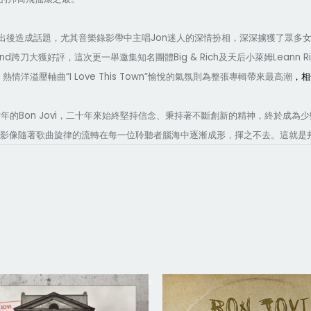
Jon
出後造成話題，尤其音樂錄影帶中主唱
迷人的深情扮相，深深擄獲了眾多
and
Big & Rich
Leann R
跨刀大獲好評，這次更一舉邀集知名團體
及天后小萊姆
“I Love This Town”
。熱情洋溢壓軸曲
愉悅的氣氛則為整張專輯帶來最高潮
，相
Bon Jovi
當年的
，二十年來始終堅持信念、秉持著不斷創新的精神，終於成為少
影像隨著歌曲旋律的流轉在每一位聆聽者腦海中逐漸成形，揮之不去。這就是