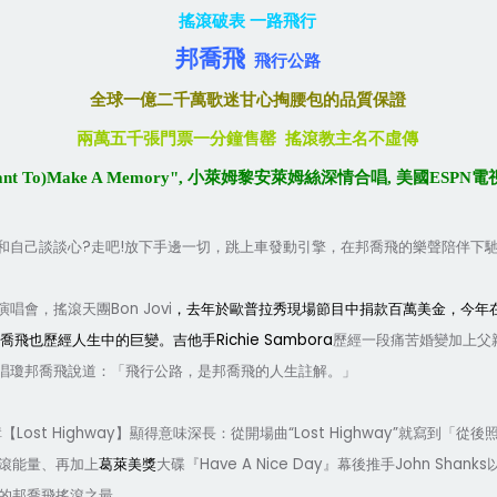
搖滾破表 一路飛行
邦喬飛
飛行公路
全球一億二千萬歌迷甘心掏腰包的品質保證
兩萬五千張門票一分鐘售罄
搖滾教主名不虛傳
nt To)Make A Memory", 小萊姆黎安萊姆絲深情合唱, 美國
?
!
和自己談談心
走吧
放下手邊一切，跳上車發動引擎，在邦喬飛的樂聲陪伴下
Bon Jovi
演唱會，搖滾天團
，去年於歐普拉秀現場節目中捐款百萬美金，今年
Richie Sam
b
ora
喬飛也歷經人生中的巨變。吉他手
歷經一段痛苦婚變加上父
唱瓊邦喬飛說道：「飛行公路，是邦喬飛的人生註解。」
Lost Highway
“Lost Highway”
輯【
】顯得意味深長
：從
開場曲
就寫到「從後
Have A Nice Day
John Shanks
滾能量、再加上
葛萊美獎
大碟『
』幕後推手
的邦喬飛搖滾之最。