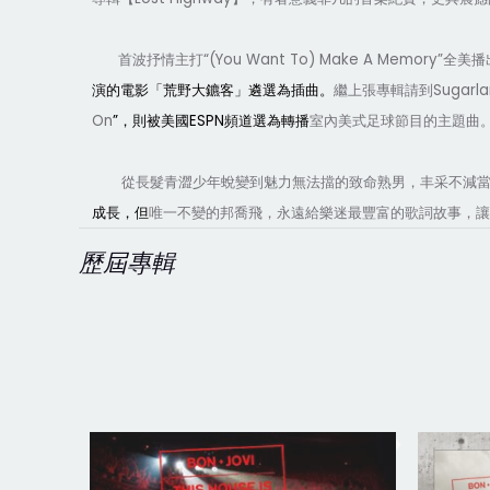
“(You Want To) Make A Memory”
首波抒情主打
全美播
Sugarl
演的電影「荒野大鑣客」遴選為插曲。
繼上張專輯請到
On
”
ESPN
，則被美國
頻道選為轉播
室內美式足球節目的主題曲
從長髮青澀少年蛻變到魅力無法擋的致命熟男，丰采不減
成長，但
唯一不變的邦喬飛，永遠給樂迷最豐富的歌詞故事，讓
歷屆專輯