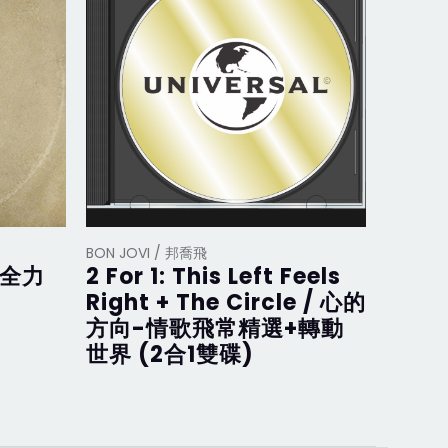
BON JOVI / 邦喬飛
BON JOV
/ 全力
2 For 1: This Left Feels
What
Right + The Circle / 心的
在 (D
方向-情歌飛常精選+轉動
裝盤)
世界 (2合1雙碟)