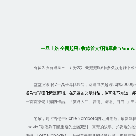
一旦上路 全面起飛: 收錄首支抒情單曲"(You Wa
?
有多久沒有邀集三、五好友出去兜兜風
有多久沒有靜下來
1
2
50
3000
堂堂突破
億
千萬張專輯銷售，巡迴
世界超過
國
場
邀為地球暖化問題而唱。在天團的光環背後，你可能不知道，邦
一首首療傷止痛的作品。「敘述
人生、愛情、遺憾、自由
...
」主
Richie Sam
b
ora
的確，對照吉他手
的近期遭遇，
最新專
Leavin’”
則唱到不斷重複的生離死別；真實的故事、邦喬飛的搖
Lost Highway
專輯【
】，有著意義非凡的音樂紀實，更具震撼