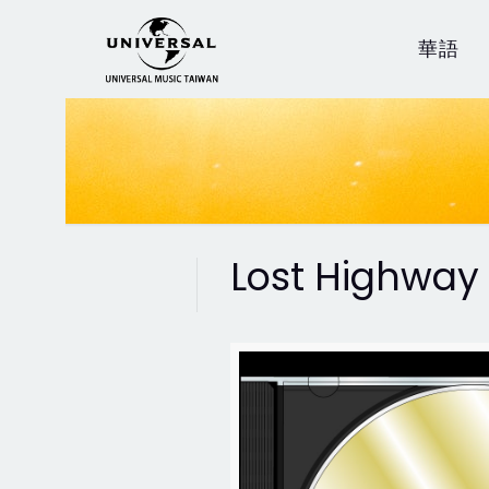
華語
Lost Highway