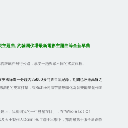
ESPN電視主題曲, 約翰屈伏塔最新電影主題曲等全新單曲
馳騁狂飆在飛行公路，享受一趟與眾不同的搖滾旅程。
25000
在英國締造一分鐘內
張門票
售罄
紀錄，期間也呼應高爾之
Richie
親驟逝的雙重打擊，讓
將痛苦情感轉化為音樂能量創作出
“Whole Lot Of
照鏡上，我看到我的一生歷歷在目」，在
Dann Huff
以及天王製作人
聯手出擊下，邦喬飛第十張全新創作