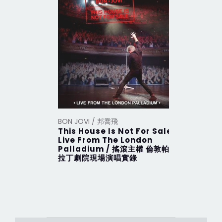
BON JOVI / 邦喬飛
BON JOVI
This House Is Not For Sale
This Hou
Live From The London
搖滾主權 
Palladium / 搖滾主權 倫敦帕
拉丁劇院現場演唱實錄