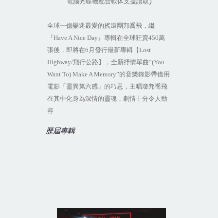
)
電腦光碟機配合軟体支援讀取
全球一億樂迷最愛的搖滾團邦喬飛，
繼
『
Have A Nice Day
』專輯在全球狂賣
450
萬
張後，即將在
6
月發行最新專輯【
Lost
Highway/
飛行公路】，全新抒情單曲
“(You
Want To) Make A Memory”
的音樂錄影帶借用
電影「靈異第六感」的巧思，主唱瓊邦喬飛
在其中化身為深情的靈魂，劇情十分令人動
容
歷屆專輯