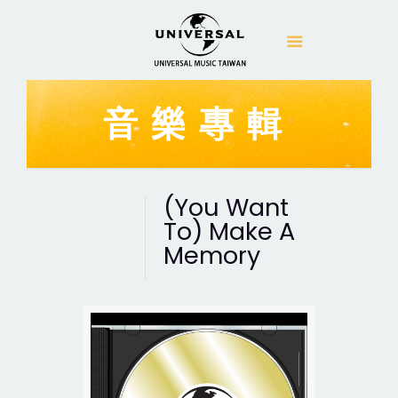
音樂專輯
(You Want
To) Make A
Memory