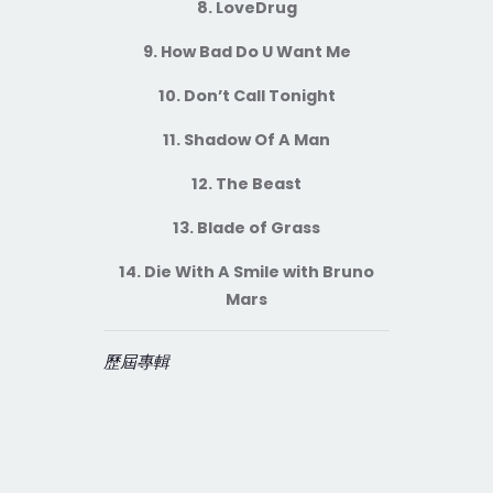
8. LoveDrug
9. How Bad Do U Want Me
10. Don’t Call Tonight
11. Shadow Of A Man
12. The Beast
13. Blade of Grass
14. Die With A Smile with
Bruno
Mars
歷屆專輯