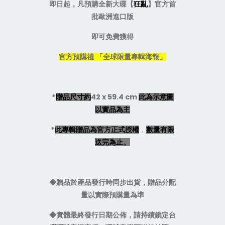
即日起
，凡預購全新大碟【
狂亂
】官方首
批歐洲進口版
即可免費獲得
官方預購禮 「全球限量專輯海報」
*
42 x 59.4 cm
贈品尺寸約
此為示意圖
以實品為主
*
，
此專輯贈品為官方正式授權
數量有限
送完為止。
◆
贈品於產品發行時同步出貨，贈品分配
量以實際預購量為準
◆
實體最終發行日期公佈，請持續鎖定台