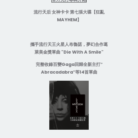
流行天后
女神卡卡
第七張大碟【狂亂
MAYHEM
】
攜手流行天王火星人布魯諾，夢幻合作葛
"Die With A Smile"
萊美金獎單曲
Gaga
完整收錄百變
回歸全新主打”
Abracadabra
14
”等
首單曲