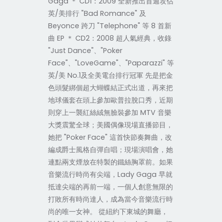
Gaga ＊ CD1：2009 全新推出首週攻佔
英/美排行 "Bad Romance" 及
Beyonce 跨刀 "Telephone" 等 8 首新
曲 EP ＊ CD2：2008 超人氣經典，收錄
"Just Dance"、"Poker
Face"、"LoveGame"、"Paparazzi" 等
英/美 No.1及全美電台排行冠軍 先是把金
色頭髮綁個超大蝴蝶結正式出道，再來把
地球儀套在頭上參加歐普拉脫口秀，近期
則穿上一襲紅絲絨無臉裝參加 MTV 音樂
大獎震驚全球；美國偶像現場直播節目，
她把 "Poker Face" 這首快節奏舞曲，改
編成爵士風格自彈自唱；現場演唱會，她
連點兩支煙放在特製的鐵絲胸罩前。如果
音樂流行時尚有尖端，Lady Gaga 早就
抵達尖端的再前一端，一個人創意無限的
打敗所有時尚達人，成為當今音樂流行時
尚的唯一女神。 從紐約下東城的舞廳，