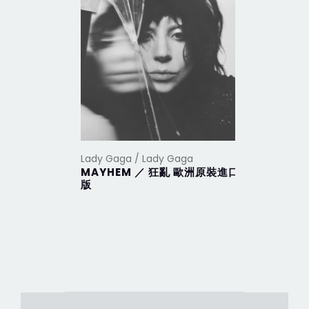
Lady Gaga / Lady Gaga
Lady Gaga
MAYHEM ／ 狂亂 歐洲原裝進口
Harleq
版