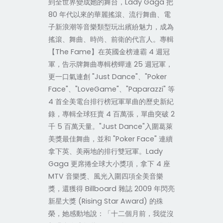
到全世界變成她的舞台，Lady Gaga 把
80 年代以來的華麗搖滾、流行舞曲、電
子新浪潮等音樂類型玩出繽紛魅力，成為
搖滾、舞曲、時尚、前衛的代言人。專輯
【The Fame】在英國金榜連霸 4 週冠
軍，告示牌舞曲專輯榜蟬連 25 週冠軍，
更一口氣連創 "Just Dance"、"Poker
Face"、"LoveGame"、"Paparazzi" 等
4 首全美電台排行榜冠軍單曲的歷史新紀
錄，專輯全球狂賣 4 百萬張，單曲突破 2
千 5 百萬天量。"Just Dance"入圍葛萊
美獎最佳舞曲，並和 "Poker Face" 連續
拿下英、美兩地的排行雙冠軍。Lady
Gaga 更席捲全球大小獎項，拿下 4 座
MTV 音樂獎、風光入圍四項全美音樂
獎，還獲得 Billboard 雜誌 2009 年閃亮
新星大獎 (Rising Star Award) 的殊
榮，她感動地說：「十二個月前，我從沒