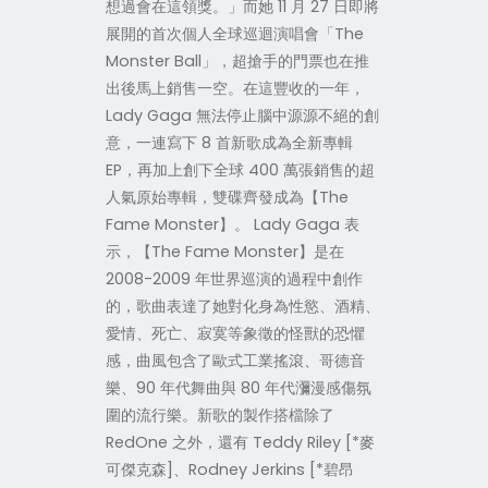
想過會在這領獎。」而她 11 月 27 日即將
展開的首次個人全球巡迴演唱會「The
Monster Ball」，超搶手的門票也在推
出後馬上銷售一空。在這豐收的一年，
Lady Gaga 無法停止腦中源源不絕的創
意，一連寫下 8 首新歌成為全新專輯
EP，再加上創下全球 400 萬張銷售的超
人氣原始專輯，雙碟齊發成為【The
Fame Monster】。 Lady Gaga 表
示，【The Fame Monster】是在
2008-2009 年世界巡演的過程中創作
的，歌曲表達了她對化身為性慾、酒精、
愛情、死亡、寂寞等象徵的怪獸的恐懼
感，曲風包含了歐式工業搖滾、哥德音
樂、90 年代舞曲與 80 年代瀰漫感傷氛
圍的流行樂。新歌的製作搭檔除了
RedOne 之外，還有 Teddy Riley [*麥
可傑克森]、Rodney Jerkins [*碧昂