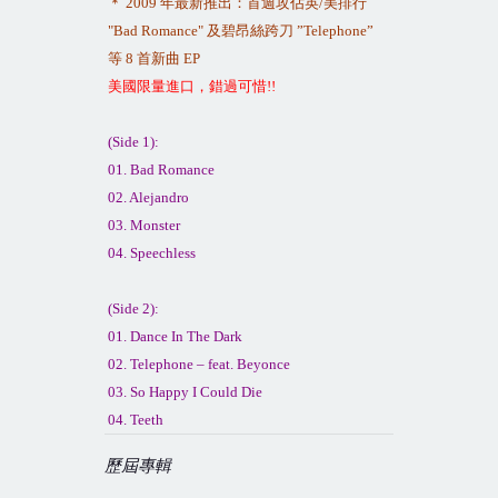
＊
2009
年最新推出：首週攻佔英
/
美排行
"Bad Romance"
及碧昂絲跨刀
”Telephone”
等
8
首新曲
EP
美國限量進口，錯過可惜
!!
(Side 1):
01. Bad Romance
02. Alejandro
03. Monster
04. Speechless
(Side 2):
01. Dance In The Dark
02. Telephone – feat. Beyonce
03. So Happy I Could Die
04. Teeth
歷屆專輯