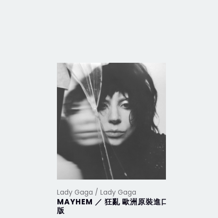
Lady Gaga / Lady Gaga
Lady Gaga
MAYHEM ／ 狂亂 歐洲原裝進口
Harleq
版