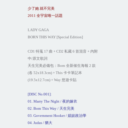
少了她
就不完美
2011
全宇宙唯一話題
LADY GAGA
BORN THIS WAY [Special Edition]
CD1
特蒐
17
曲
+ CD2
私藏
6
首混音
+
內附
中
/
原文歌詞
天生完美必備包：
Born
全新催生海報
2
款
(
各
52x
18.3c
m) + This
卡卡筆記本
(19.5x
12.7c
m) + Way
悠遊卡貼
[DISC No.001]:
01. Marry The Night /
夜的嫁衣
02. Born This Way /
天生完美
03. Government Hooker /
娼妓政治學
04. Judas /
猶大