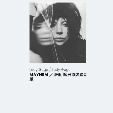
Lady Gaga / Lady Gaga
Lady Gaga
MAYHEM ／ 狂亂 歐洲原裝進口
Harleq
版