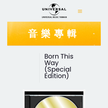
音樂專輯
Born This
Way
(Special
Edition)