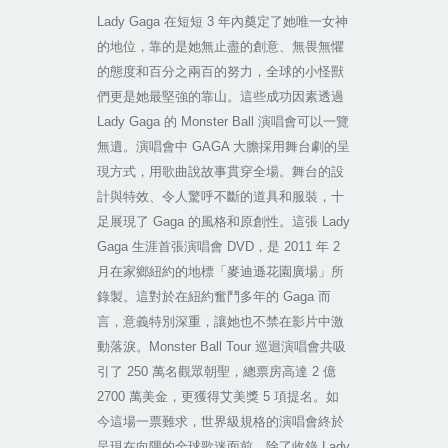
Lady Gaga
在短短
3
年內奠定了她唯一女神
的地位，靠的是她無止盡的創意、無畏無懼
的態度和百分之兩百的努力，全球的小怪獸
們更是她最堅強的靠山。這些成功因素透過
Lady Gaga
的
Monster Ball
演唱會可以一覽
無遺。演唱會中
GAGA
大膽採用舞台劇的呈
現方式，用歌曲說故事貫穿全場。舞台的設
計與特效、令人驚呼不斷的道具和服裝，十
足展現了
Gaga
的風格和原創性。這張
Lady
Gaga
生涯首張演唱會
DVD
，是
2011
年
2
月在家鄉紐約的地標「麥迪遜花園廣場」所
錄製。這對於在紐約奮鬥多年的
Gaga
而
言，意義特別深重，讓她也不禁在影片中激
動落淚。
Monster Ball Tour
巡迴演唱會共吸
引了
250
萬名觀眾朝聖，總票房高達
2
億
2700
萬美金，更獲得艾美獎
5
項提名。如
今這場一票難求，世界級規格的演唱會終於
呈現在向隅的全球歌迷面前，除了收錄
Lady