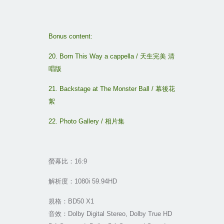
Bonus content:
20. Born This Way a cappella /
天生完美
清
唱版
21. Backstage at The Monster Ball /
幕後花
絮
22. Photo Gallery /
相片集
螢幕比：
16:9
解析度
：
1080i 59.94HD
規格：
BD50 X1
音效：
Dolby Digital Stereo, Dolby True HD