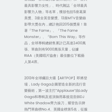
最具影響力女性」、時代雜誌「全球最具
影響力人物」等名單，獲頒包括5座葛萊
美獎、3座全英音樂獎、13座MTV音樂錄
影帶大獎在內，總計抱回205個獎座！靠
著『The Fame』、『The Fame
Monster』、『Born This Way』等作
品，全球專輯總銷售累計已高達2400萬
張、單曲則有9000萬張天量，佔據
RIAA（美國唱片協會）最佳數位下載藝
人第4席。
2013年全球矚目大碟【ARTPOP】即將登
場，Lady Gaga企圖塑造全新的流行音
樂藝術，第一波主打“Applause”由Lady
Gaga和專輯及巡演御用幕後混音師DJ
White Shadow齊力操刀，耀登告示牌
熱門單曲榜No.4、英國金榜第5名，征服