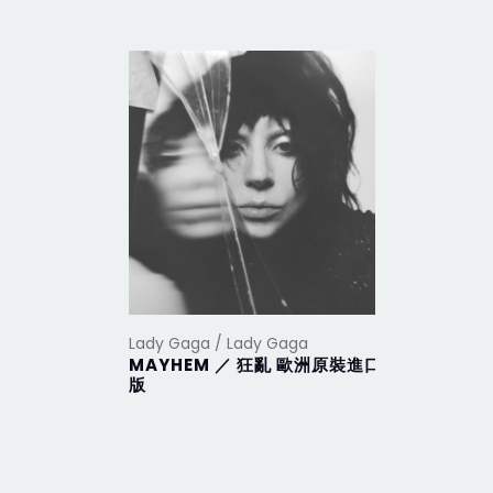
Lady Gaga / Lady Gaga
Lady Gaga
MAYHEM ／ 狂亂 歐洲原裝進口
Harleq
版