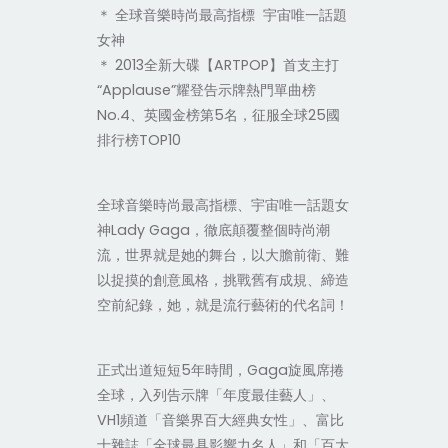
＊ 全球音樂時尚最高指標 宇宙唯一話題
女神
＊ 2013全新大碟【ARTPOP】首支主打
“Applause”耀登告示牌熱門單曲榜
No.4、英國金榜第5名，征服全球25國
排行榜TOP10
全球音樂時尚最高指標、宇宙唯一話題女
神Lady Gaga，徹底顛覆整個時尚潮
流，世界就是她的舞台，以大膽前衛、難
以捉摸的創意風格，挑戰舊有成規、締造
空前紀錄，她，就是流行藝術的代名詞！
正式出道短短5年時間，Gaga旋風席捲
全球，入列告示牌「年度最佳藝人」、
VH1頻道「音樂界百大經典女性」、富比
士雜誌「全球最具影響力名人」和「百大