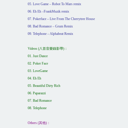
05. Love Game – Robot To Mars remix
06. Eh Eh –FrankMuzik remix
07. Pokerface – Live From The Cherrytree House
08. Bad Romance – Grum Remix
09. Telephone – Alphabeat Remix
Videos (
八首音樂錄影帶
)
：
01. Just Dance
02. Poker Face
03. LoveGame
04. Eh Eh
05. Beautiful Dirty Rich
06. Paparazzi
07. Bad Romance
08. Telephone
Others (
其他
)
：