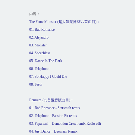
內容：
The Fame Monster (
超人氣魔神
EP
八首曲目
)
：
01. Bad Romance
02. Alejandro
03. Monster
04. Speechless
05. Dance In The Dark
06. Telephone
07. So Happy I Could Die
08. Teeth
Remixes (
九首混音版曲目
)
：
01. Bad Romance - Starsmith remix
02. Telephone - Passion Pit remix
03. Paparazzi – Demolition Crew remix Radio edit
04. Just Dance – Deewaan Remix