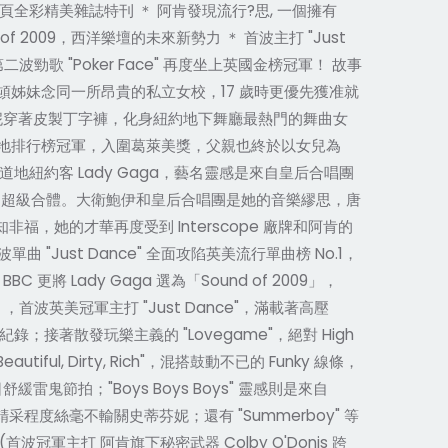
 頁全彩精美雜誌特刊 ＊ 阿肯發現流行?思, 一個擁有
 2009，西洋樂壇的未來新勢力 ＊ 首波主打 "Just
波勁歌 "Poker Face" 再度坐上英國金榜冠軍！ 故事
頓姊妹念同一所昂貴的私立女校，17 歲時更優先獲准就
妮穿著皮製丁字褲，化身紐約地下舞廳最熱門的舞曲女
兩地排行榜冠軍，入圍葛萊美獎，父親也終於以女兒為
tta 的道地紐約客 Lady Gaga，藝名靈感是來自皇后合唱團
莉絲汀」的超級合體。大衛鮑伊和皇后合唱團是她的音樂繆思，唐
非福，她的才華再度受到 Interscope 廠牌和阿肯的
Just Dance" 全面攻陷英美流行單曲榜 No.1，
將 Lady Gaga 選為「Sound of 2009」，
，首波英美冠軍主打 "Just Dance"，滿載著高壓
紀錄；接著散發玩樂主義的 "Lovegame"，絕對 High
ul, Dirty, Rich"，混搭鼓動不已的 Funky 線條，
夏日舒緩雷鬼節拍；"Boys Boys Boys" 靈感則是來自
調邊緣，精采程度絲毫不輸關史蒂芬妮；還有 "Summerboy" 等
力全開！(首波冠軍主打 阿肯旗下秘密武器 Colby O'Donis 跨