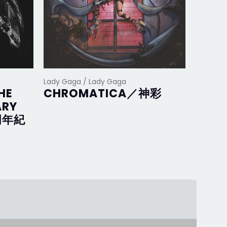
Lady Gaga / Lady Gaga
Lady Ga
HE
CHROMATICA／神彩
Joan
ARY
完美
周年紀