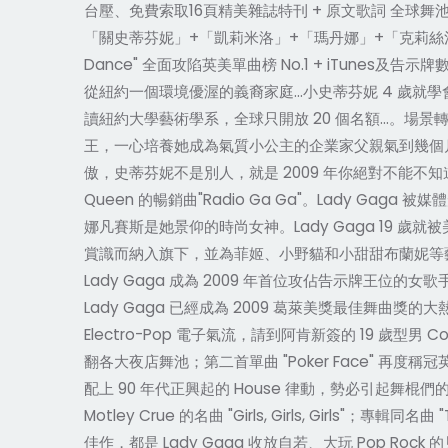
台壓、免費索取16頁精美雜誌特刊 + 原文歌詞 全球舞池 
「關史蒂芬妮」+「凱莉米洛」+「瑪丹娜」+「克莉絲汀」魅力精
Dance" 全面攻陷英美單曲榜 No.1 + iTunes及
從紐約一個環境優渥的義裔家庭…小史蒂芬妮 4 歲就
讀紐約大學藝術學系，全球只開放 20 個名額…。場
王，一心培養她成為氣質小公主的企業家父親氣到幾個
傲，史蒂芬妮不是別人，就是 2009 年你絕對不能不知道的名字 -
Queen 的暢銷曲"Radio Ga Ga"。Lady
娜凡賽斯是她景仰的時尚女神。Lady Gaga 19 歲就
賞識而納入旗下，並為菲姬、小野貓和小甜甜布蘭妮等藝人寫歌
Lady Gaga 成為 2009 年首位攻佔告示牌王位的女歌
Lady Gaga 已經成為 2009 葛萊美獎最佳舞曲獎
Electro-Pop 電子氣流，請到阿肯新簽的 19 歲型男
翻各大夜店舞池；第二首單曲 "Poker Face" 再度稱冠英國
配上 90 年代正興起的 House 律動，勢必引起舞棍們的瘋狂著迷
Motley Crue 的名曲 "Girls, Girls, Gi
佳作，都是 Lady Gaga 收放自若、大玩 Pop Rock 的見證。