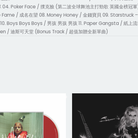
仔隊 04. Poker Face / 撲克臉 (第二波全球舞池主打勁歌 英國金榜冠軍) 05. E
 The Fame / 成名在望 08. Money Honey / 金錢寶貝 09. Starstruck
Boys Boys / 男孩 男孩 男孩 11. Paper Gangsta / 紙上流氓 12. B
aven / 迪斯可天堂 (Bonus Track / 超值加贈全新單曲)