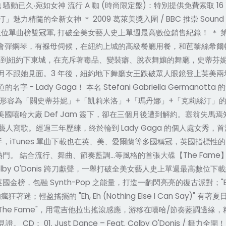
騷動已久‧宛如女神 流行 A 咖 (時尚限定盤)：特別提供免費索取 16
髓的全新女神 ＊ 2009 葛萊美獎入圍 / BBC 推崇 Sound of
告示牌數位單曲榜雙冠軍, 打破全美女藝人史上單週最高數位銷售紀錄！ ＊ 第二
學會彈鋼琴，有褓母伺候，在紐約上城的高級餐廳用餐，和芭黎絲希爾
景轉到紐約下東城，在充斥著毒品、變裝癖、脫衣舞孃的舞廳，史蒂芬
月不跟她見面。3 年後，紐約地下舞廳女王跌破眾人眼鏡登上英美
 Lady Gaga！ 本名 Stefani Gabriella Germano
 Gaga 被媒體形容為「關史蒂芬妮」+「凱莉米洛」+「瑪丹娜」+「克
被美國嘻哈大廠 Def Jam 簽下，卻在三個月後遭到解約。塞翁失馬焉知
。經過三年歷練，終於輪到 Lady Gaga 的個人處女秀，首波單曲 "
手，iTunes 單曲下載也在英、美、愛爾蘭等多國稱冠，英國指標性的 BBC 更
的大熱門。 結合流行、舞曲、節奏藍調…等風格的首張大碟【The Fame】
 Colby O'Donis 跨刀獻聲，一舉打破全美女藝人史上單週最高數位下載
金榜，包融 Synth-Pop 之能量，打造一齣閃亮亮的復古派對；"Beautif
；輕盈搖擺的 "Eh, Eh (Nothing Else I Can Say)" 有著
rls"；專輯同名曲 "The Fame"，用電吉他拉出搖滾感應，游移在嘻哈/節奏藍
 CD： 01. Just Dance – Feat. Colby O'Donis / 舞