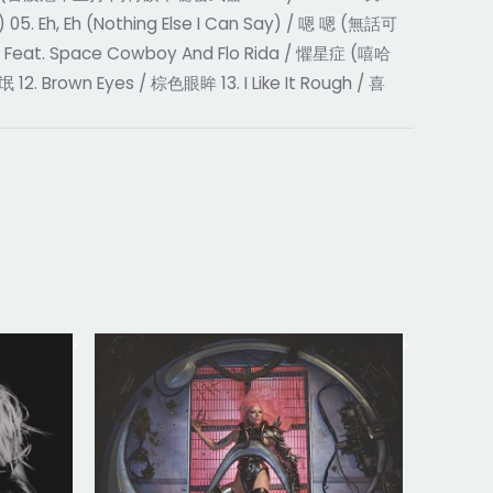
h, Eh (Nothing Else I Can Say) / 嗯 嗯 (無話可
 – Feat. Space Cowboy And Flo Rida / 懼星症 (嘻哈
rown Eyes / 棕色眼眸 13. I Like It Rough / 喜