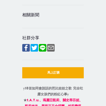
相關新聞
社群分享
馬上訂購
18
y
首如同會說話的芭比娃娃之歌
完全吐
露女孩們的粉紅心事
y
t.A.T.u
★
.
、
瑪麗亞凱莉、關史蒂芬妮、