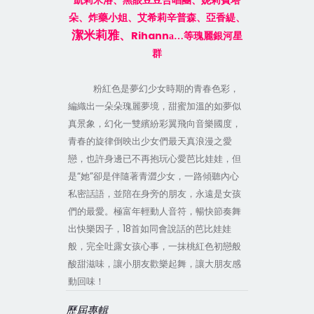
凱莉米洛、黑眼豆豆合唱團、妮莉費塔
朵、炸藥小姐、艾希莉辛普森、亞香緹、
潔米莉雅、
Rihann
a…
等瑰麗銀河星
群
粉紅色是夢幻少女時期的青春色彩，
編織出一朵朵瑰麗夢境，甜蜜加溫的如夢似
真景象，幻化一雙繽紛彩翼飛向音樂國度，
青春的旋律倒映出少女們最天真浪漫之愛
戀，也許身邊已不再抱玩心愛芭比娃娃，但
“
”
是
她
卻是伴隨著青澀少女，一路傾聽內心
私密話語，並陪在身旁的朋友，永遠是女孩
們的最愛。極富年輕動人音符，暢快節奏舞
18
出快樂因子，
首如同會說話的芭比娃娃
般，完全吐露女孩心事，一抹桃紅色初戀般
酸甜滋味，讓小朋友歡樂起舞，讓大朋友感
動回味！
歷屆專輯