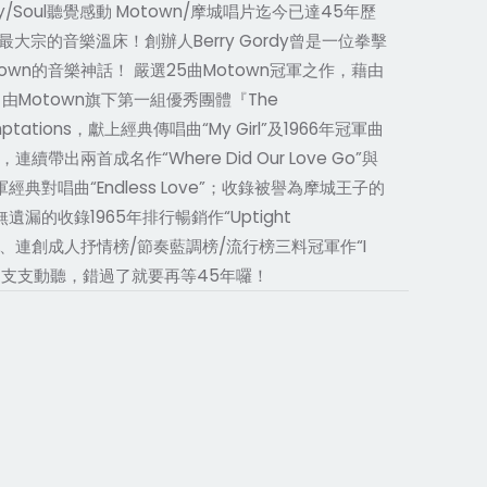
Soul聽覺感動 Motown/摩城唱片迄今已達45年歷
的音樂溫床！創辦人Berry Gordy曾是一位拳擊
wn的音樂神話！ 嚴選25曲Motown冠軍之作，藉由
”，由Motown旗下第一組優秀團體『The
tations，獻上經典傳唱曲“My Girl”及1966年冠軍曲
，連續帶出兩首成名作“Where Did Our Love Go”與
料冠軍經典對唱曲“Endless Love”；收錄被譽為摩城王子的
，也毫無遺漏的收錄1965年排行暢銷作“Uptight
on一鳴驚人、連創成人抒情榜/節奏藍調榜/流行榜三料冠軍作“I
。首首經典，支支動聽，錯過了就要再等45年囉！