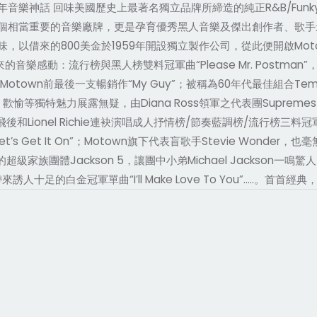
年音樂神話 回味美國歷史上最著名獨立品牌所締造的純正R&B/Funky/
相當重要的音樂廠牌，更是孕育優秀黑人音樂及傑出創作者、歌手最大宗
以借來的800美金於1959年開設獨立製作公司，從此便開啟Moto
來的音樂感動：流行榜與黑人榜雙料冠軍曲“Please Mr. Postman
離開Motown前最後一支暢銷作“My Guy”；被稱為60年代最佳組合Temp
0年代熱情、歡愉等獨特魅力展露無疑，由Diana Ross領軍之代表團Supremes
Diana單飛後和Lionel Richie連袂演唱成人抒情榜/節奏藍調榜/流行榜三
“Let’s Get It On”；Motown旗下代表盲歌手Stevie Wonder
糖歡樂曲式的超級家族團體Jackson 5，讓團中小弟Michael Jacks
en，帶來誘人十足的白金冠軍單曲“I’ll Make Love To You”…..