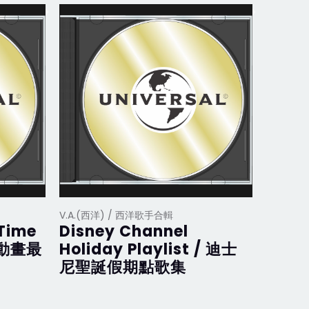
V.A.(西洋) / 西洋歌手合輯
V.A.(西
 Time
Disney Channel
Disne
斯動畫最
Holiday Playlist / 迪士
迪士
尼聖誕假期點歌集