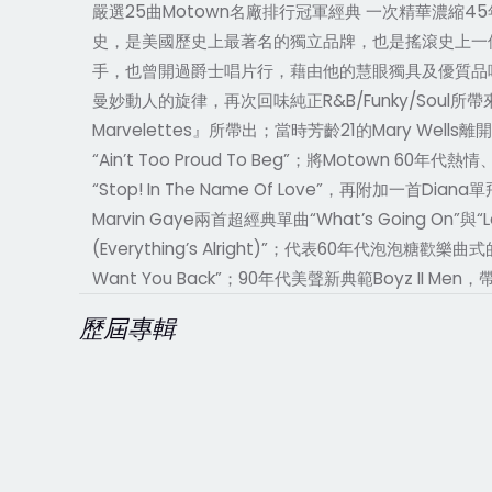
嚴選25曲Motown名廠排行冠軍經典 一次精華濃縮45
史，是美國歷史上最著名的獨立品牌，也是搖滾史上一個
手，也曾開過爵士唱片行，藉由他的慧眼獨具及優質品味，
曼妙動人的旋律，再次回味純正R&B/Funky/Soul所帶
Marvelettes』所帶出；當時芳齡21的Mary Wells
“Ain’t Too Proud To Beg”；將Motown 6
“Stop! In The Name Of Love”，再附加一首
Marvin Gaye兩首超經典單曲“What’s Going On”與
(Everything’s Alright)”；代表60年代泡泡
Want You Back”；90年代美聲新典範Boyz II M
歷屆專輯