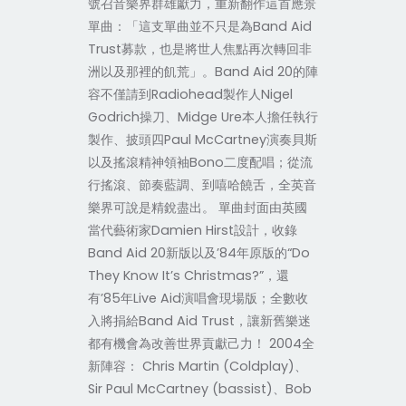
號召音樂界群雄獻力，重新翻作這首應景
單曲：「這支單曲並不只是為Band Aid
Trust募款，也是將世人焦點再次轉回非
洲以及那裡的飢荒」。Band Aid 20的陣
容不僅請到Radiohead製作人Nigel
Godrich操刀、Midge Ure本人擔任執行
製作、披頭四Paul McCartney演奏貝斯
以及搖滾精神領袖Bono二度配唱；從流
行搖滾、節奏藍調、到嘻哈饒舌，全英音
樂界可說是精銳盡出。 單曲封面由英國
當代藝術家Damien Hirst設計，收錄
Band Aid 20新版以及’84年原版的“Do
They Know It’s Christmas?”，還
有’85年Live Aid演唱會現場版；全數收
入將捐給Band Aid Trust，讓新舊樂迷
都有機會為改善世界貢獻己力！ 2004全
新陣容： Chris Martin (Coldplay)、
Sir Paul McCartney (bassist)、Bob