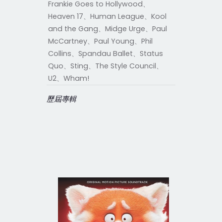
Frankie Goes to Hollywood、
Heaven 17、Human League、Kool
and the Gang、Midge Urge、Paul
McCartney、Paul Young、Phil
Collins、Spandau Ballet、Status
Quo、Sting、The Style Council、
U2、Wham!
歷屆專輯