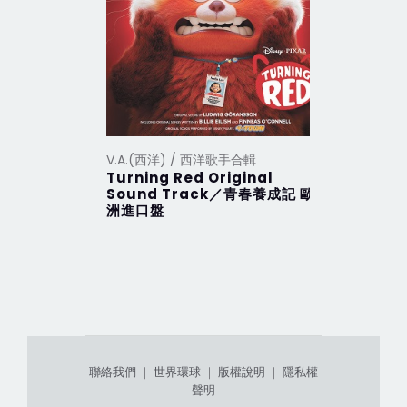
V.A.(西洋) / 西洋歌手合輯
V.A.(西洋
Turning Red Original
2012 Th
Sound Track／青春養成記 歐
行 (201
洲進口盤
聯絡我們
｜
世界環球
｜
版權說明
｜
隱私權
聲明