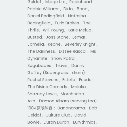
Geldof、Midge Ure、Radiohead、
Robbie Williams、Dido、Bono、
Daniel Bedingfield、Natasha
Bedingfield、Turin Brakes、The
Thrills、Will Young、Katie Melua、
Busted、Joss Stone、Lemar、
Jamelia、Keane、Beverley Knight、
The Darkness、Dizzee Rascal、Ms
Dynamite、Snow Patrol、
Sugababes、Travis、Danny
Goffey (Supergrass、drum)、
Rachel Stevens、Estelle、Feeder、
The Divine Comedy、Moloko、
Shaznay Lewis、Morcheeba、
Ash、Damon Albarn (serving tea)
1984原版陣容： Bananarama、Bob
Geldof、Culture Club、David
Bowie、Duran Duran、Eurythmics、