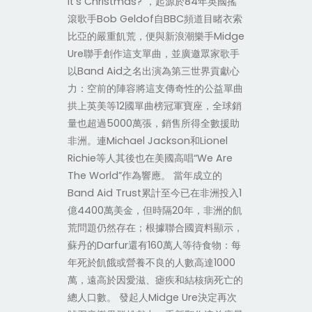
It’s Christmas?”，起源於84年英國搖
滾歌手Bob Geldof自BBC頻道目睹衣索
比亞的嚴重飢荒，便與新浪潮樂手Midge
Ure聯手創作這支單曲，並廣邀眾家歌手
以Band Aid之名出演為第三世界貢獻心
力：空前的陣容將這支傳奇性的公益單曲
拱上英美等12國單曲榜冠軍寶座，全球銷
量也超過5000萬張，銷售所得全數援助
非洲。連Michael Jackson和Lionel
Richie等人其後也在美國高唱“We Are
The World”作為響應。 當年成立的
Band Aid Trust累計至今已在非洲投入1
億4400萬美金，但時隔20年，非洲的飢
荒問題仍然存在；根據聯合國資料顯示，
蘇丹的Darfur還有160萬人等待食物：每
年死於飢餓或營養不良的人數高達1000
萬，遠高於因愛滋、瘧疾和結核病死亡的
總人口數。 發起人Midge Ure決定再次