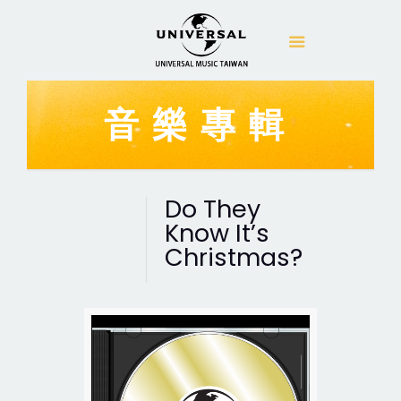
音樂專輯
Do They
Know It’s
Christmas?