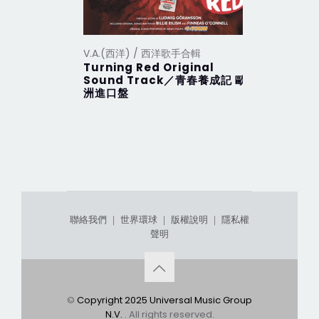
V.A.(西洋) / 西洋歌手合輯
V.A.(西洋
Turning Red Original
2012 Th
Sound Track／青春養成記 歐
行 (201
洲進口盤
聯絡我們
｜
世界環球
｜
版權說明
｜
隱私權
聲明
©
Copyright 2025 Universal Music Group
N.V.
. All rights reserved.