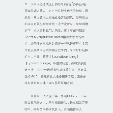
/
/
/
單，大舉入侵造成流行的嘻哈
饒舌
節奏藍調
靈魂曲調之藝人，各自卡位新生代亮眼地盤，黑
壓壓一片之聲浪已經涵蓋過其他樂風。趁勢出頭
的獨立廠牌也漸漸獲得主流大廠青睞，紛紛邀攬
旗下，添入更具戰鬥力的生力軍！草創時期是
Jarret Myer
Bryan Brater
與
兩位大學生所建
造，經營理念單純只是想讓一些已經獲簽在主流
大廠以及尚未簽約的獨立歌手們，享有好好發揮
Soundbombing
的自由空間，藉著【
】、
【Lyricist Lounge
】等優質精選，贏得眾多樂
2002
迷支持。
年因現實預算沉重負擔，將廠牌
MCA
賣給
，藉此有更大通路銷售管道，讓更多
地方聽到來自地下獨立界最原始呼喊。
1995-2005
回顧第一個璀璨十年，集結
年
間最具代表之主力群星暢銷作品，推出精采音樂
特輯。嘻哈文學藝術代言人、街頭創作詩人