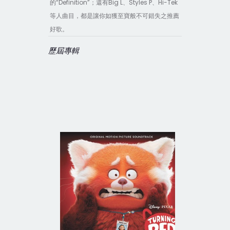
“Definition”
Big L
Styles P
Hi-Tek
的
；還有
、
、
等人曲目，都是讓你如獲至寶般不可錯失之推薦
好歌。
歷屆專輯