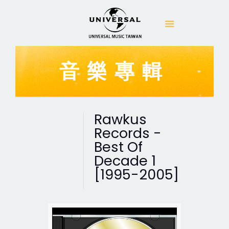
音樂專輯
Rawkus
Records -
Best Of
Decade 1
[1995-2005]