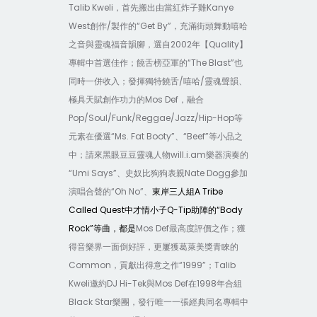
Talib Kweli
Kanye
，首先搬出由當紅炸子雞
West
/
“Get By”
創作
製作的
，充滿街頭舞動嘻哈
2002
Quality
之音與靈魂福音韻腳，選自
年【
】
“The Blast”
專輯中首選佳作；饒舌榜亞軍的
也
/
/
同時一併收入；發揮獨特饒舌
嘻哈
靈魂聲韻、
Mos Def
極具天賦創作功力的
，融合
Pop/Soul/Funk/Reggae/Jazz/Hip-Hop
等
“Ms. Fat Booty”
“Beef”
元素在優選
、
等小品之
will.i.am
中；請來黑眼豆豆靈魂人物
樂器演奏的
“Umi Says”
Nate Dogg
、史奴比狗狗表親
參加
“Oh No”
A Tribe
演唱合聲的
、
東岸三人組
Called Quest
Q-Tip
“Body
中才情小子
助陣的
Rock”
Mos Def
等曲，都是
最高度評價之作；獲
得音樂界一面倒好評，更屢獲葛萊美獎青睞的
Common
“1999”
Talib
，貢獻出得意之作
；
Kweli
DJ Hi-Tek
Mos Def
1998
邀約
與
在
年合組
Black Star
樂團，發行唯一一張經典同名專輯中