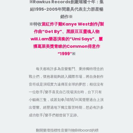
Rawkus Records
※
創廠璀璨十年：集
1995-2005
結
年間最具代表主力群星暢
銷作※
Kanye West
/
※特收
當紅炸子雞
創作
製
“Get By”
作曲
、黑眼豆豆靈魂人物
will.i.am
“Umi Says”
樂器演奏的
、屢
Common
獲葛萊美獎青睞的
得意作
“1999
”
※
每天都有許多為音樂奮鬥、秉持獨特理念的
戰士們，懷抱著能夠踏入國際市場，將自身創作
音符或是演唱實力遠傳至全球的夢想；相信沒有
/
一位歌手
樂手喜見自己現場演出時，台下只有
/
/
小貓兩三隻，或甚划拳
嘻鬧
叫罵聲壓過台上演
出聲響。經歷過地下獨立艱苦時期，想必有許多
/
成功歌手
樂手們都曾留下足跡。
Billboard
翻開樂壇指標性音樂刊物
的榜