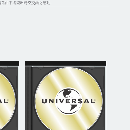
義選曲下搭襯出時空交錯之感動。