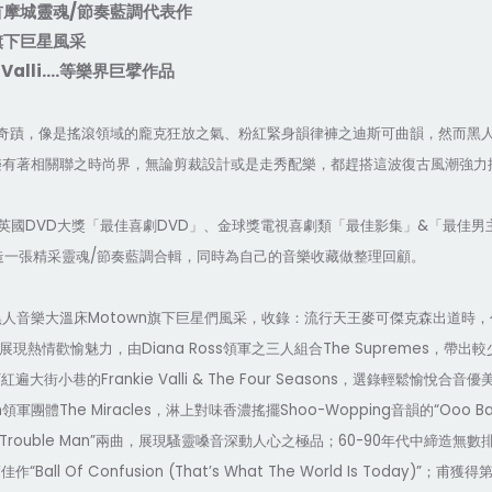
/
首摩城
靈魂
節奏藍調
代表作
旗下巨星風采
Valli….
等樂界巨擘作品
奇蹟，像是搖滾領域的龐克狂放之氣、粉紅緊身韻律褲之迪斯可曲韻，然而黑
樂有著相關聯之時尚界，無論剪裁設計或是走秀配樂，都趕搭這波復古風潮強力
DVD
DVD
&
英國
大獎「最佳喜劇
」、金球獎電視喜劇類「最佳影集」
「最佳男
/
造一張精采靈魂
節奏藍調合輯，同時為自己的音樂收藏做整理回顧。
Motown
黑人音樂大溫床
旗下巨星們風采，收錄：流行天王麥可傑克森出道時，
Diana Ross
The Supremes
展現熱情歡愉魅力，由
領軍之三人組合
，帶出較
”
Frankie Valli & The Four Seasons
紅遍大街小巷的
，選錄輕鬆愉悅合音優
n
The Miracles
Shoo-Wopping
“Ooo B
領軍團體
，
淋上對味香濃搖擺
音韻的
“Trouble Man”
60-90
兩曲，展現騷靈嗓音深動人心之極品；
年代中締造無數
“Ball Of Confusion (That’s What The World Is Today)”
薦佳作
；甫獲得