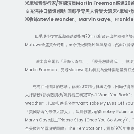
/
Martin Freeman
20
※
摩城音樂行家
英國演員
嚴選
<
>
※充滿往日情懷感動
回顧孕育黑人音樂大溫床
摩城
Stevie Wonder
Marvin Gaye
Frankie 
※
收錄
、
、
70
似乎現今復古風潮都紛紛指向
年代所締造出的種種音樂
Motown
全盛黃金時期，至今仍受樂迷所津津樂道，然而跟音
演出賣座電影「星際大奇航」、「愛是您愛是我」、曾獲
Martin Freeman
Motown
，受邀
唱片特別為全球樂迷量身打
20
充滿往日情懷的感動，藉著
首精心挑選之作，回顧孕育
/
/
“I Want You Back”
人抒情榜
節奏藍調榜
流行榜三料冠軍作
；
Weather”
“Can’t Take My Eyes Off You
；以經典傳唱名作
Smokey Robinso
「美國活著的最偉大詩人」，深具影響力的
Marvin Gaye
“Please Stay (Once You Go Away)”
獻上
、
The Temptations
1970
全美歡迎的靈魂樂團體」
，貢獻
年推