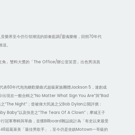
/
70
人音樂界至今仍引領潮流的節奏藍調
靈魂樂種，回朔
年代
推送。
The Office/
主角」雙料大獎的「
辦公室笑雲」出色男演員
60
Jackson 5
代表
年代泡泡糖歡樂曲式超級家族團體
，連創成
“No Matter What Sign You Are”
“Bad
少出現在一般合輯之
與
“The Night”
Bob Dylan
美之
；曾被偉大民謠之父
公開評價：
aby Baby”
“The Tears Of A Clown”
以及快意之
；
摩城王子
Billboard
排行冠軍專輯與單曲，並獲
雜誌統計為「有史以來最受
48
Motown
第
屆葛萊美「最佳男歌手」，至今仍是坐鎮
一哥級的