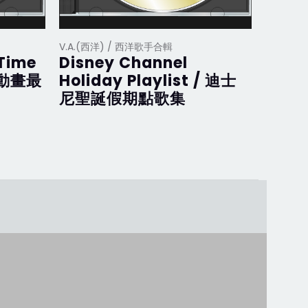
V.A.(西洋) / 西洋歌手合輯
V.A.(西
 Time
Disney Channel
Disne
斯動畫最
Holiday Playlist / 迪士
迪士
尼聖誕假期點歌集