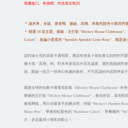
美國進口、有側標、內含原文歌詞
＊
讓米奇、米妮、唐老鴨、黛絲、高飛、布魯托陪伴小寶貝們
＊
精選
18
首主題、插曲：主打歌
“Mickey Mouse Clubhouse”
、
Colors”
、改編小星星的
“Sprinkle Sprinkle Little Rose”
，都是迪
說到迪士尼的當家卡通明星，應該有很多小朋友會立刻想到可愛
傻大個「高飛」狗、對米奇表現百分百忠誠度，遇到危險絕對會
頭，開啟一段又一段奇幻有趣的旅程，不可思議的內容陪伴孩子
風靡全球的幼教卡通電視影集《
Mickey Mouse Clubhouse /
米奇
要練的主打歌
“Mickey Mouse Clubhouse”
，教你拼音，還有歡
奏搖啊搖，秀出你最拿手的舞步吧；伴隨
“Mickey's Number Ro
Many Pets”
、學會彩虹顏色的
“Rainbow Colors”
、野餐樂的
“We'
片，必定贏得小朋友的歡心！