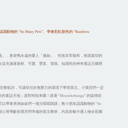
認識動物的
“So Many Pets”
、學會彩虹顏色的
“Rainbow
妮」、唐老鴨永遠的愛人「黛絲」、性格非常隨和，相當親切的
在這充滿著新鮮、可愛、豐富、冒險、知識性的神奇童話王國裡
完整歌詞，可讓幼兒於無壓力的環境下學習英文。小寶貝們一定
紛的童話天地；派對時段來囉！跟著
“Mousekebunga”
的旋律節
可以帶著弟弟妹妹們一塊兒唱唱跳跳；教小朋友認識動物的
“So
精心替學齡前寶貝們準備的英文教材，內頁多幅卡通人物全彩圖