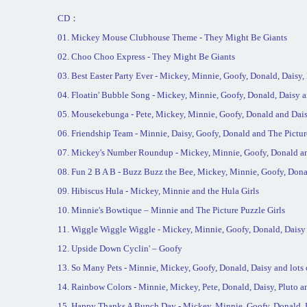
CD
：
0
1. Mickey Mouse Clubhouse Theme - They Might Be Giants
02. Choo Choo Express - They Might Be Giants
03. Best Easter Party Ever - Mickey, Minnie, Goofy, Donald, Daisy,
04. Floatin' Bubble Song - Mickey, Minnie, Goofy, Donald, Daisy a
05. Mousekebunga - Pete, Mickey, Minnie, Goofy, Donald and Dai
06. Friendship Team - Minnie, Daisy, Goofy, Donald and The Pictur
07. Mickey's Number Roundup - Mickey, Minnie, Goofy, Donald a
08. Fun 2 B A B - Buzz Buzz the Bee, Mickey, Minnie, Goofy, Don
09. Hibiscus Hula - Mickey, Minnie and the Hula Girls
10. Minnie's Bowtique – Minnie and The Picture Puzzle Girls
11. Wiggle Wiggle Wiggle - Mickey, Minnie, Goofy, Donald, Daisy
12. Upside Down Cyclin' – Goofy
13. So Many Pets - Minnie, Mickey, Goofy, Donald, Daisy and lots 
14. Rainbow Colors - Minnie, Mickey, Pete, Donald, Daisy, Pluto 
15. Happy Thanks A Bunch Day - Mickey, Minnie, Goofy, Donald, D