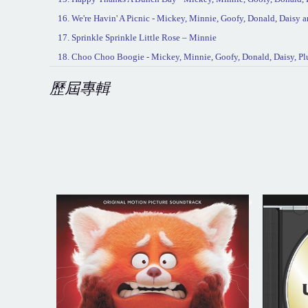
16. We're Havin' A Picnic - Mickey, Minnie, Goofy, Donald, Daisy a
17. Sprinkle Sprinkle Little Rose – Minnie
18. Choo Choo Boogie - Mickey, Minnie, Goofy, Donald, Daisy, Pl
歷屆專輯