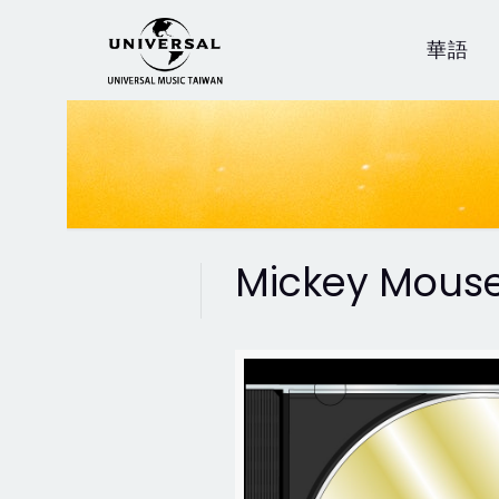
華語
Mickey Mous