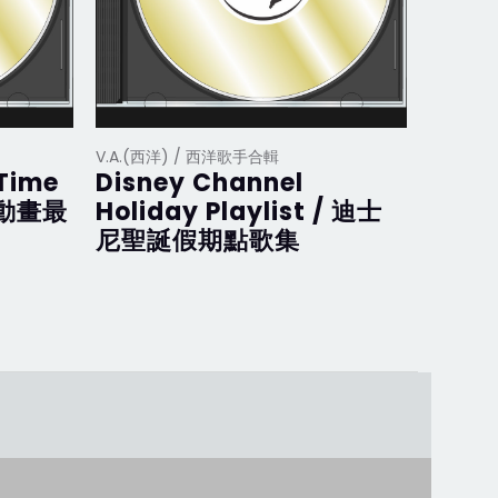
V.A.(西洋) / 西洋歌手合輯
V.A.(西
 Time
Disney Channel
Disne
斯動畫最
Holiday Playlist / 迪士
迪士
尼聖誕假期點歌集