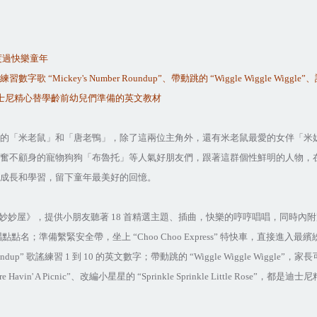
度過快樂童年
練習數字歌
“Mickey's Number Roundup”
、帶動跳的
“Wiggle Wiggle Wiggle”
、
士尼精心替學齡前幼兒們準備的英文教材
的「米老鼠」和「唐老鴨」，除了這兩位主角外，還有米老鼠最愛的女伴「米
奮不顧身的寵物狗狗「布魯托」等人氣好朋友們，跟著這群個性鮮明的人物，
成長和學習，留下童年最美好的回憶。
妙妙屋》，提供小朋友聽著
18
首精選主題、插曲，快樂的哼哼唱唱，同時內附
唱點點名；準備繫緊安全帶，坐上
“Choo Choo Express”
特快車，直接進入最繽
undup”
歌謠練習
1
到
10
的英文數字；帶動跳的
“Wiggle Wiggle Wiggle”
，家長
re Havin' A Picnic”
、改編小星星的
“Sprinkle Sprinkle Little Rose”
，都是迪士尼