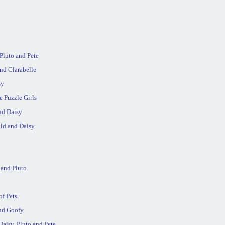
 Pluto and Pete
nd Clarabelle
sy
e Puzzle Girls
nd Daisy
ald and Daisy
 and Pluto
of Pets
and Goofy
aisy, Pluto and Pete