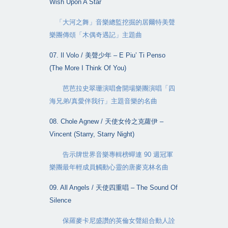
Wish Upon A Star
「大河之舞」音樂總監挖掘的居爾特美聲
樂團傳頌「木偶奇遇記」主題曲
07. Il Volo /
美聲少年
– E Piu’ Ti Penso
(The More I Think Of You)
芭芭拉史翠珊演唱會開場樂團演唱「四
海兄弟
/
真愛伴我行」主題音樂的名曲
08. Chole Agnew /
天使女伶之克蘿伊
–
Vincent (Starry, Starry Night)
告示牌世界音樂專輯榜蟬連
90
週冠軍
樂團最年輕成員觸動心靈的唐麥克林名曲
09. All Angels /
天使四重唱
– The Sound Of
Silence
保羅麥卡尼盛讚的英倫女聲組合動人詮