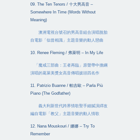
09. The Ten Tenors /
十大男高音
–
Somewhere In Time (Words Without
Meaning)
澳洲電視台號召的男高音組合演唱脫胎
自電影「似曾相識」主題音樂的動人戀曲
10. Renee Fleming /
弗萊明
– In My Life
「魔戒三部曲：王者再臨」原聲帶中擔綱
演唱的葛萊美獎女高音傳唱披頭四名作
11. Patrizio Buanne /
帕吉歐
– Parla Più
Piano (The Godfather)
義大利新世代跨界情歌聖手細膩演繹改
編自電影「教父」主題音樂的動人情歌
12. Nana Mouskouri /
娜娜
– Try To
Remember