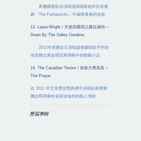
希臘國寶歌后演唱湯姆瓊斯創作的音樂
劇「
The Fantasticks
」中緬懷青春的名曲
13. Laura Wright /
天使四重唱之蘿拉萊特
–
Down By The Salley Gardens
2012
年英國女王演唱盛會獻唱歌手的首
張英國古典金榜冠軍專輯中的動聽小品
14. The Canadian Tenors /
加拿大男高音
–
The Prayer
在
2011
年艾美獎頒獎典禮中演唱的美聲樂
團詮釋席琳狄翁與波伽利的動人情歌
歷屆專輯