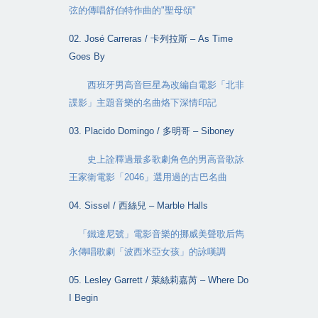
弦的傳唱舒伯特作曲的
"
聖母頌
"
02. José Carreras /
卡列拉斯
– As Time
Goes By
西班牙男高音巨星為改編自電影「北非
諜影」主題音樂的名曲烙下深情印記
03. Placido Domingo /
多明哥
– Siboney
史上詮釋過最多歌劇角色的男高音歌詠
王家衛電影「
2046
」選用過的古巴名曲
04. Sissel /
西絲兒
– Marble Halls
「鐵達尼號」電影音樂的挪威美聲歌后雋
永傳唱歌劇「波西米亞女孩」的詠嘆調
05. Lesley Garrett /
萊絲莉嘉芮
– Where Do
I Begin