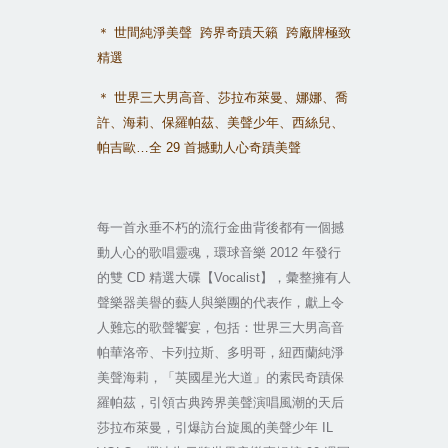
＊
世間純淨美聲
跨界奇蹟天籟
跨廠牌極致
精選
＊
世界三大男高音、莎拉布萊曼、娜娜、喬
許、海莉、保羅帕茲、美聲少年、西絲兒、
帕吉歐
…
全
29
首撼動人心奇蹟美聲
每一首永垂不朽的流行金曲背後都有一個撼
動人心的歌唱靈魂，環球音樂
2012
年發行
的雙
CD
精選大碟【
Vocalist
】，彙整擁有人
聲樂器美譽的藝人與樂團的代表作，獻上令
人難忘的歌聲饗宴，包括：世界三大男高音
帕華洛帝、卡列拉斯、多明哥，紐西蘭純淨
美聲海莉，「英國星光大道」的素民奇蹟保
羅帕茲，引領古典跨界美聲演唱風潮的天后
莎拉布萊曼，引爆訪台旋風的美聲少年
IL