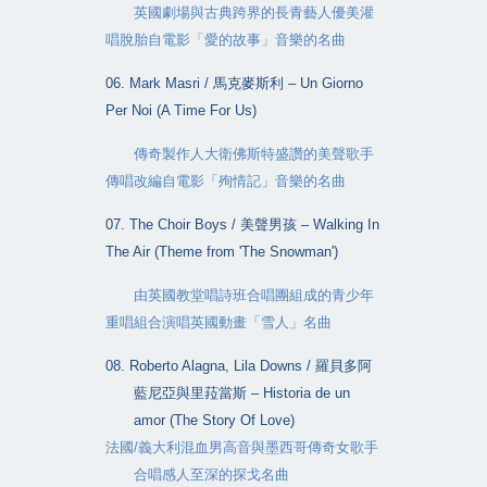
英國劇場與古典跨界的長青藝人優美灌
唱脫胎自電影「愛的故事」音樂的名曲
06. Mark Masri /
馬克麥斯利
– Un Giorno
Per Noi (A Time For Us)
傳奇製作人大衛佛斯特盛讚的美聲歌手
傳唱改編自電影「殉情記」音樂的名曲
07. The Choir Boys /
美聲男孩
– Walking In
The Air (Theme from 'The Snowman')
由英國教堂唱詩班合唱團組成的青少年
重唱組合演唱英國動畫「雪人」名曲
08. Roberto Alagna, Lila Downs /
羅貝多阿
藍尼亞與里菈當斯
– Historia de un
amor (The Story Of Love)
法國
/
義大利混血男高音與墨西哥傳奇女歌手
合唱感人至深的探戈名曲