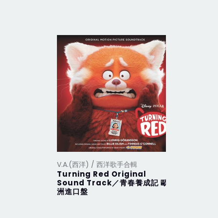
V.A.(西洋) / 西洋歌手合輯
V.A.(西洋
Turning Red Original
2012 Th
Sound Track／青春養成記 歐
行 (201
洲進口盤