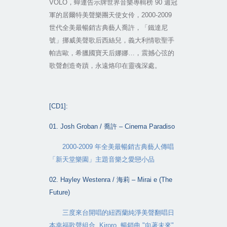
VOLO
，蟬連告示牌世界音樂專輯榜
90
週冠
軍的居爾特美聲樂團天使女伶，
2000-2009
世代全美最暢銷古典藝人喬許，「鐵達尼
號」挪威美聲歌后西絲兒，義大利情歌聖手
帕吉歐，希臘國寶天后娜娜
…
，震撼心弦的
歌聲創造奇蹟，永遠烙印在靈魂深處。
[CD1]:
01. Josh Groban /
喬許
– Cinema Paradiso
2000-2009
年全美最暢銷古典藝人傳唱
「新天堂樂園」主題音樂之愛戀小品
02. Hayley Westenra /
海莉
– Mirai e (The
Future)
三度來台開唱的紐西蘭純淨美聲翻唱日
本幸福歌聲組合
Kiroro
暢銷曲
"
向著未來
"