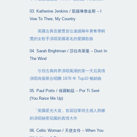
03. Katherine Jenkins /
凱薩琳詹金斯
– I
Vow To Thee, My Country
英國古典音樂獎首位連續兩年勇奪專輯
獎的女歌手演唱英國著名的愛國歌曲
04. Sarah Brightman /
莎拉布萊曼
– Dust In
The Wind
引領古典跨界演唱風潮的第一天后真情
演唱肯薩斯合唱團
1978
年
Top10
暢銷曲
05. Paul Potts /
保羅帕茲
– Por Ti Seré
(You Raise Me Up)
「英國星光大道」首屆冠軍得主感人肺腑
的演唱秘密花園的真情大作
06. Celtic Woman /
天使女伶
– When You