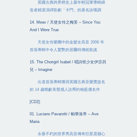
英國古典跨界榜史上最年輕冠軍專輯締
造者精湛演繹歌劇「卡門」的著名詠嘆調
14. Meav /
天使女伶之梅芙
– Since You
And I Were True
天使女伶樂團中的金髮女高音
2006
年
首張專輯中令人驚艷的居爾特傳統歌謠
15. The Choirgirl Isabel /
唱詩班少女伊莎貝
兒
– Imagine
出道首張專輯獲得英國古典音樂獎提名
的
14
歲稚齡美聲感人詮釋約翰藍儂名作
[CD2]:
01.
Luciano Pavarotti /
帕華洛帝
– Ave
Maria
永垂不朽的世界男高音傳奇巨星震撼心