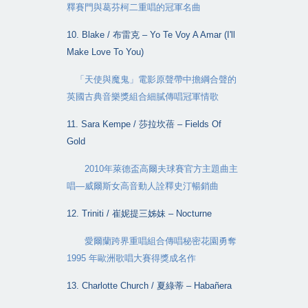
釋賽門與葛芬柯二重唱的冠軍名曲
10. Blake /
布雷克
– Yo Te Voy A Amar (I'll
Make Love To You)
「天使與魔鬼」電影原聲帶中擔綱合聲的
英國古典音樂獎組合細膩傳唱冠軍情歌
11. Sara Kempe /
莎拉坎蓓
– Fields Of
Gold
2010
年萊德盃高爾夫球賽官方主題曲主
唱
—
威爾斯女高音動人詮釋史汀暢銷曲
12. Triniti /
崔妮提三姊妹
– Nocturne
愛爾蘭跨界重唱組合傳唱秘密花園勇奪
1995
年歐洲歌唱大賽得獎成名作
13. Charlotte Church /
夏綠蒂
– Habañera