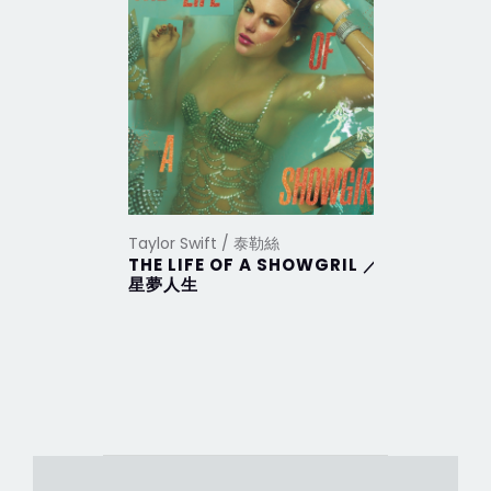
Taylor Swift / 泰勒絲
Taylor Sw
THE LIFE OF A SHOWGRIL ／
THE TO
星夢人生
DEPAR
部