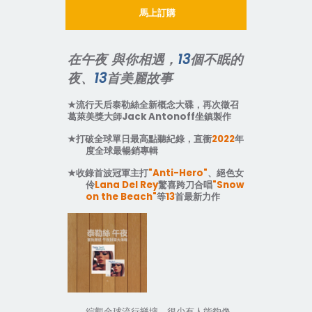
馬上訂購
在午夜
與你相遇，
13
個不眠的
夜、
13
首美麗故事
★
流行天后泰勒絲全新概念大碟，再次徵召
葛萊美獎大師
Jack Antonoff
坐鎮製作
★
打破全球單日最高點聽紀錄，直衝
2022
年
度全球最暢銷專輯
★
收錄首波冠軍主打
"Anti-Hero"
、絕色女
伶
Lana Del Rey
驚喜跨刀合唱
"Snow
on the Beach"
等
13
首最新力作
綜觀全球流行樂壇，很少有人能夠像