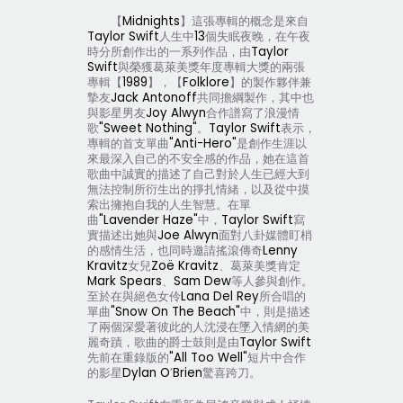
【
Midnights
】這張專輯的概念是來自
Taylor Swift
人生中
13
個失眠夜晚，在午夜
時分所創作出的一系列作品，由
Taylor
Swift
與榮獲葛萊美獎年度專輯大獎的兩張
專輯【
1989
】，【
Folklore
】的製作夥伴兼
摯友
Jack Antonoff
共同擔綱製作，其中也
與影星男友
Joy Alwyn
合作譜寫了浪漫情
歌
"Sweet Nothing"
。
Taylor Swift
表示，
專輯的首支單曲
"Anti-Hero"
是創作生涯以
來最深入自己的不安全感的作品，她在這首
歌曲中誠實的描述了自己對於人生已經大到
無法控制所衍生出的掙扎情緒，以及從中摸
索出擁抱自我的人生智慧。在單
曲
"Lavender Haze"
中，
Taylor Swift
寫
實描述出她與
Joe Alwyn
面對八卦媒體盯梢
的感情生活，也同時邀請搖滾傳奇
Lenny
Kravitz
女兒
Zoë Kravitz
、葛萊美獎肯定
Mark Spears
、
Sam Dew
等人參與創作。
至於在與絕色女伶
Lana Del Rey
所合唱的
單曲
"Snow On The Beach"
中，則是描述
了兩個深愛著彼此的人沈浸在墜入情網的美
麗奇蹟，歌曲的爵士鼓則是由
Taylor Swift
先前在重錄版的
"All Too Well"
短片中合作
的影星
Dylan O
’
Brien
驚喜跨刀。