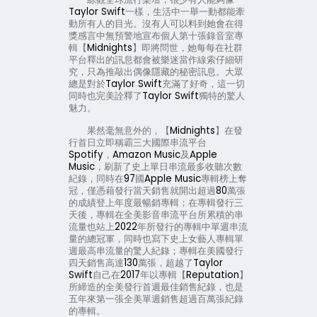
Taylor Swift
一樣，生活中一舉一動都能牽
動所有人的目光。沒有人可以料到她會在得
獎感言中無預警地宣布個人第十張錄音室專
輯【
Midnights
】即將問世，她每每在社群
平台釋出的訊息都會被樂迷當作線索仔細研
究，只為推敲出偶像隱藏的秘密訊息。大眾
總是對於
Taylor Swift
充滿了好奇，這一切
同時也完美詮釋了
Taylor Swift
獨特的驚人
魅力。
果然毫無意外的，【
Midnights
】在發
行首日立即稱霸三大國際串流平台
Spotify
，
Amazon Music
及
Apple
Music
，刷新了史上單日串流最多收聽次數
紀錄，同時在
97
國
Apple Music
專輯榜上奪
冠，僅憑藉發行當天銷售就開出超過
80
萬張
的成績登上年度最暢銷專輯；在專輯發行三
天後，專輯在全美影音串流平台所累積的串
流量也站上
2022
年所發行的專輯中單週串流
量的總冠軍，同時也寫下史上女藝人專輯單
週最高串流量的驚人紀錄；專輯在美國發行
四天銷售高達
130
萬張，超越了
Taylor
Swift
自己在
2017
年以專輯【
Reputation
】
所締造的全美發行首週最佳銷售紀錄，也是
五年來第一張全美單週銷售超過百萬張紀錄
的專輯。