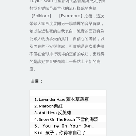
Taylor Swift
在重新為民謠音樂與成人抒情
類型音樂賦予新世代的流行樣貌的專輯
【
Folklore
】，【
Evermore
】之後，這次
帶領大家再度展開另一場華麗的音樂冒險，
她以貼近私密的自我表白，誠實的面對身為
公眾人物所承受的批評，自信心的考驗，以
及內在的不安與焦慮；可貴的是這次張專輯
不僅在全球排行獲得的空前的成功，更難得
的是讓她在音樂領域上一舉站上全新的高
度。
曲目：
薰衣草薄霧
1. Lavender Haze 
栗紅
2. Maroon
反英雄
3. Anti-Hero 
下雪的海灘
4. Snow On The Beach 
5. You
'
re On Your Own, 
Kid 
孩子，你得靠自己了