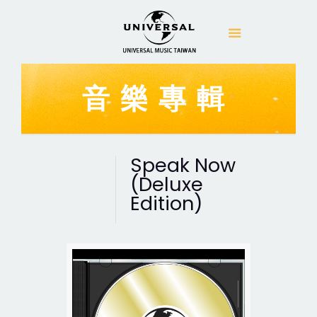
音樂專輯
Speak Now
(Deluxe
Edition)