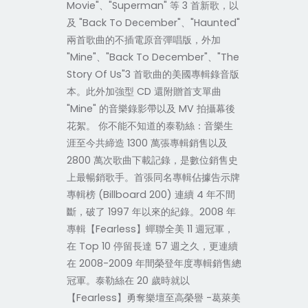
Movie"、"Superman" 等 3 首新歌，以
及 "Back To December"、"Haunted"
兩首歌曲的不插電原音彈唱版，外加
"Mine"、"Back To December"、"The
Story Of Us"3 首歌曲的美國專輯錄音版
本。此外加強型 CD 還附贈首支單曲
"Mine" 的音樂錄影帶以及 MV 拍攝幕後
花絮。 你不能不知道的泰勒絲：音樂生
涯至今共締造 1300 萬張專輯銷售以及
2800 萬次歌曲下載記錄，是數位銷售史
上最暢銷歌手。首張同名專輯佔據告示牌
專輯榜 (Billboard 200) 連續 4 年不間
斷，破了 1997 年以來的紀錄。2008 年
專輯【Fearless】蟬聯全美 11 週冠軍，
在 Top 10 停留長達 57 週之久，更連續
在 2008-2009 年間榮登年度專輯銷售總
冠軍。泰勒絲在 20 歲時就以
【Fearless】勇奪樂壇至高榮譽 -葛萊美