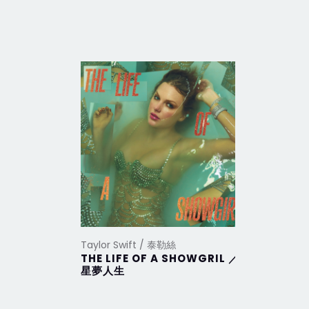
Taylor Swift / 泰勒絲
Taylor Sw
THE LIFE OF A SHOWGRIL ／
THE TO
星夢人生
DEPAR
部