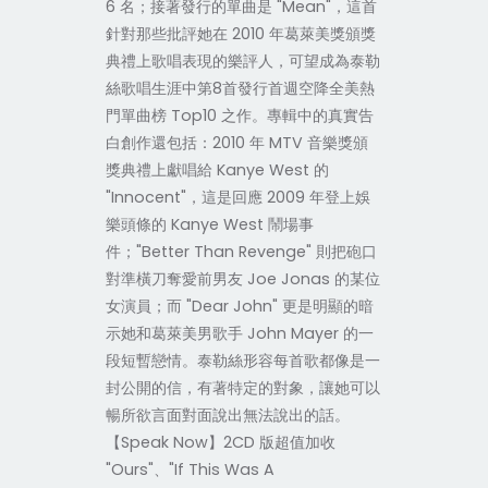
6 名；接著發行的單曲是 "Mean"，這首
針對那些批評她在 2010 年葛萊美獎頒獎
典禮上歌唱表現的樂評人，可望成為泰勒
絲歌唱生涯中第8首發行首週空降全美熱
門單曲榜 Top10 之作。專輯中的真實告
白創作還包括：2010 年 MTV 音樂獎頒
獎典禮上獻唱給 Kanye West 的
"Innocent"，這是回應 2009 年登上娛
樂頭條的 Kanye West 鬧場事
件；"Better Than Revenge" 則把砲口
對準橫刀奪愛前男友 Joe Jonas 的某位
女演員；而 "Dear John" 更是明顯的暗
示她和葛萊美男歌手 John Mayer 的一
段短暫戀情。泰勒絲形容每首歌都像是一
封公開的信，有著特定的對象，讓她可以
暢所欲言面對面說出無法說出的話。
【Speak Now】2CD 版超值加收
"Ours"、"If This Was A