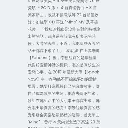
4 座葛萊美獎 + 6 座全美音樂獎等 70 座
獎項 ＊2C D 版：14 首真情告白 + 3 首
獨家新曲，以及不插電版等 22 首超值收
錄；加強型 CD 再送 "Mine" MV 及幕後
花絮 - 「我知道我總是沒能在對的時機說
出對的話，或者是在該我有所表示的時
候，大聲的表白，不過，我把這些沒說的
話全都寫下來了！」…泰勒絲 在上張專輯
【Fearless】裡，泰勒絲寫的是年輕世
代對於愛情神話的憧憬，唱的是高校生的
愛戀心事，在 2010 年最新大碟【Speak
Now】中，泰勒絲不再編織夢幻的愛情
場景，她要抒寫屬於自己的真實故事，讓
自己成為歌曲的主角，把過去這兩年來，
發生在她生命中的大小事全都寫出來，她
要唱出最真實的感受！泰勒絲最真實的感
受引發全美樂迷最熱烈的迴響，首支單曲
"Mine"，發行 4 天內就創造了高達 29 萬