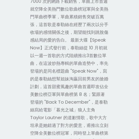
7000 次的網路下載銷售，單曲上市首週
就空降全美熱門數位歌曲榜冠軍與全美熱
門單曲榜季軍，單曲累積銷售突破百萬
張，這首歌是泰勒絲在經歷了兩次以分手
收場的感情關係之後，期望能找到跳脫傷
感結局的愛的告白。 最新大碟【Speak
Now】正式發行前，泰勒絲從 10 月初就
以一週一首歌的方式陸續推出3首數位單
曲，在這波炒熱專輯的單曲造勢中，率先
登場的是同名標題曲 "Speak Now"，寫
的是泰勒絲想幫姐妹淘贏回前男友的搶婚
計劃，這首甜蜜風趣的單曲首週即攻佔全
美數位榜亞軍與單曲榜第 8 名；緊跟著
登場的 "Back To December"，是泰勒
絲寫給電影「暮光之城」狼人主角
Taylor Lautner 的道歉情歌，歌中大方
坦承是她錯過了對方的愛意，甫推出立刻
空降全美數位榜冠軍，同時登上單曲榜第