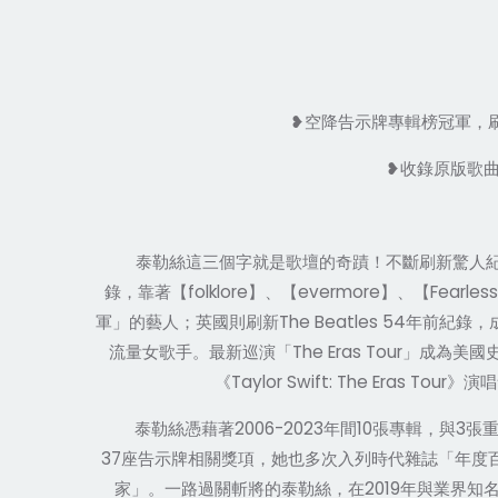
❥
空降告示牌專輯榜冠軍，
❥
收錄原版歌
泰勒絲這三個字就是歌壇的奇蹟
！
不斷刷新驚人
folklore
evermore
Fearless
錄，靠著【
】、【
】、【
The Beatles 54
軍」的藝人；英國則刷新
年前紀錄，
The Eras Tour
流量女歌手。最新巡演「
」成為美國
Taylor Swift: The Eras Tour
《
》演唱
2006-2023
10
3
泰勒絲憑藉著
年間
張專輯，與
張
37
座告示牌相關獎項
，
她也多次入列時代雜誌「年度
2019
家」。一路過關斬將的泰勒絲，在
年與業界知