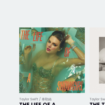
Taylor Swift / 泰勒絲
Taylor S
THE LIFE OF A
THE 