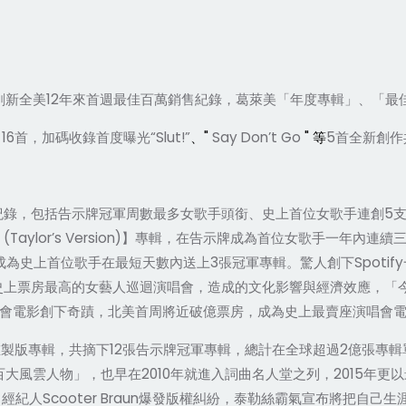
12
刷新全美
年來首週最佳百萬銷售紀錄，葛萊美「年度專輯」、「最
16
“Slut!”
"
Say Don’t Go
"
5
曲
首，加碼收錄首度曝光
、
等
首全新創作
5
紀錄，包括告示牌冠軍周數最多女歌手頭銜
、
史上首位女歌手連創
 (Taylor’s Version)
】專輯，在告示牌成為首位女歌手一年內連續
3
Spotify
成為史上首位歌手在最短天數內送上
張冠軍專輯。驚人創下
史上票房最高的女藝人巡迴演唱會，造成的文化影響與經濟效應，「
會電影創下奇蹟，北美首周將近破億票房，成為史上最賣座演唱會
12
2
重製版專輯，共摘下
張告示牌冠軍專輯，總計在全球超過
億張專輯
2010
2015
百大風雲人物」，也早在
年就進入詞曲名人堂之列，
年更以
Scooter Braun
名經紀人
爆發版權糾紛，泰勒絲霸氣宣布將把自己生