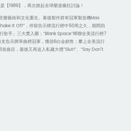
1989
就是【
】，再次掀起全球樂迷瘋狂討論！
Max
音樂藝術和文化重生。幕後製作群有冠軍製造機
hake It Off”
50
，停留告示牌流行榜中
周之久，期間四
“Blank Space”
7
行歌手」三大獎入圍；
蟬聯全美流行榜
4
6
支告示牌單曲榜冠軍，獲頒
白金銷售；攀上全美流行
6
“Slut!”
“Say Don't
首曲目，最後又再追入私藏大禮
、
。