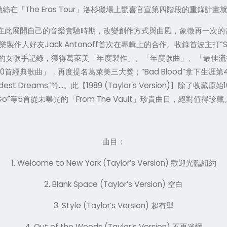
The Eras Tour
勒絲在「
」洛杉磯場上驚喜官宣第四階段的重錄計畫
在此展開自己的音樂實驗時期，改變創作方式與曲風，象徵再一次的
Jack Antonoff
“S
樂製作人好友
首次在專輯上的合作。收錄首波主打
的女歌手記錄，獲得葛萊美「年度製作」、「年度歌曲」、「最佳流
0
“Bad Blood”
首經典歌曲」，再度提名葛萊美三大獎；
拿下生涯第
ldest Dreams”
…
1989 (Taylor’s Version)
1
等
。此【
】除了收藏原始
Go”
5
From The Vault
等
首從未曝光的「
」珍貴曲目
，
絕對值得珍藏
曲目：
1. Welcome to New York (Taylor’s Version)
歡迎光臨紐約
2. Blank Space (Taylor’s Version)
空白
3. Style (Taylor’s Version)
超有型
4. Out of the Woods (Taylor’s Version)
不再迷惘