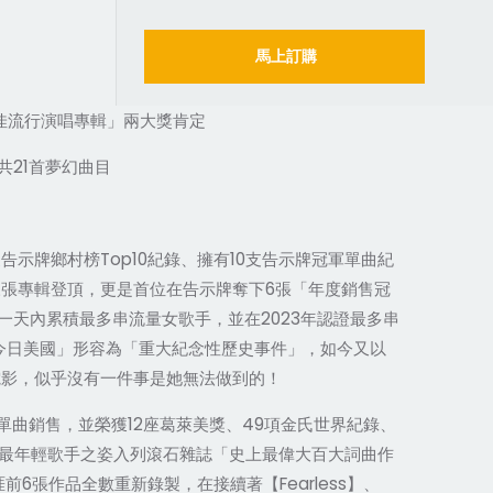
馬上訂購
佳流行演唱專輯」兩大獎肯定
21
共
首夢幻曲目
Top10
10
支告示牌鄉村榜
紀錄、擁有
支告示牌冠軍單曲紀
6
三張專輯登頂，更是首位在告示牌奪下
張「年度銷售冠
2023
一天內累積最多串流量女歌手，並在
年認證最多串
今日美國」形容為「重大紀念性歷史事件」，如今又以
電影，似乎沒有一件事是她無法做到的！
12
49
單曲銷售，並榮獲
座葛萊美獎、
項金氏世界紀錄、
最年輕歌手之姿入列滾石雜誌「史上最偉大百大詞曲作
6
Fearless
涯前
張作品全數重新錄製，在接續著【
】、