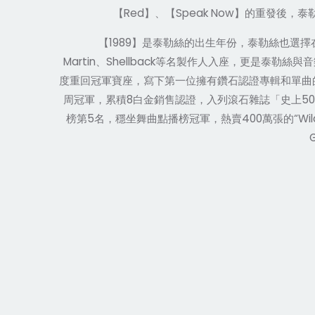
Red
Speak Now
【
】、【
】的重發後，泰
1989
【
】是泰勒絲的出生年份，泰勒絲也選擇
Martin
Shellback
、
等名製作人入座，更是泰勒絲與音
度重回冠軍寶座，寫下第一位擁有鑽石認證專輯和單曲
8
50
周冠軍，累積
白金銷售認證，入列滾石雜誌「史上
5
400
“Wi
榜第
名，穩坐舞曲點播榜冠軍，熱賣
萬張的