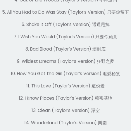
5. All You Had to Do Was Stay (Taylor’s Version)
只要你留下
6. Shake It Off (Taylor’s Version)
通通甩掉
7. I Wish You Would (Taylor’s Version)
只要你願意
8. Bad Blood (Taylor’s Version)
壞到底
9. Wildest Dreams (Taylor’s Version)
狂野之夢
10. How You Get the Girl (Taylor’s Version)
追愛秘笈
11. This Love (Taylor’s Version)
這份愛
12. I Know Places (Taylor’s Version)
秘密基地
13. Clean (Taylor’s Version)
淨空
14. Wonderland (Taylor’s Version)
樂園