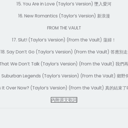
15. You Are in Love (Taylor’s Version)
墜入愛河
16. New Romantics (Taylor’s Version)
新浪漫
FROM THE VAULT
17. Slut! (Taylor’s Version) (From the Vault)
蕩婦！
18. Say Don’t Go (Taylor’s Version) (From the Vault)
答應別走
That We Don’t Talk (Taylor’s Version) (From the Vault)
我們
. Suburban Legends (Taylor’s Version) (From the Vault)
鄉野
Is It Over Now? (Taylor’s Version) (From the Vault)
真的結束了
內附原文歌詞