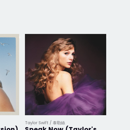
Taylor Swift / 泰勒絲
Taylor S
rsion)
Speak Now (Taylor's
Midn