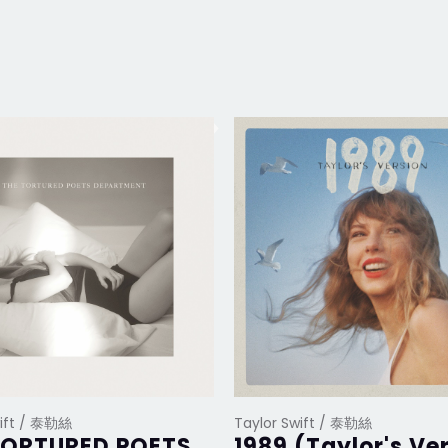
wift / 泰勒絲
Taylor Swift / 泰勒絲
TORTURED POETS
1989 (Taylor's Ve