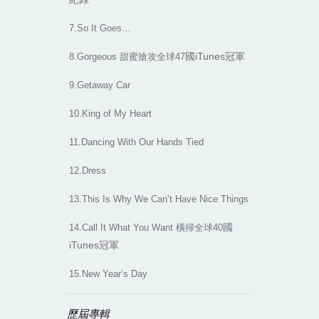
7.So It Goes
…
冠軍
國iTunes
8.Gorgeous
甜蜜搶攻全球47
9.Getaway Car
10.King of My Heart
11.Dancing With Our Hands Tied
12.Dress
13.This Is Why We Can
’t Have Nice Things
國
14.Call It What You Want
橫掃全球40
冠軍
iTunes
15.New Year
’s Day
歷屆專輯