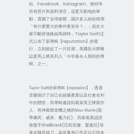
站、Facebook、Instagram、推特等
所有照片和資料清空，這驚天動地的舉
動，震撼了全球媒體，讓許多人紛紛猜測
「有什麼重大的事件要宣布？」；就在大
家不斷拼湊蛛絲馬跡時，Taylor Swift正
式公布了新專輯【reputation】的發
行，立刻掀起了一片狂潮，美國告示牌雜
誌更馬上將其列入「今年最令人期待的專
輯」之一。
】，透過
Taylor Swift
的新專輯【reputation
音樂探討了自己在娛樂產業以及社會名利
中的體悟，而專輯邀請到葛萊美王牌製作
凱
人、有神曲製造機之稱的Max Martin(
蒂佩芮、威肯、魔力紅)、四座葛萊認證
操盤手Shellback(亞莉安娜、愛黛兒)等
黃金陣容操刀，為其量身訂作足以引領未