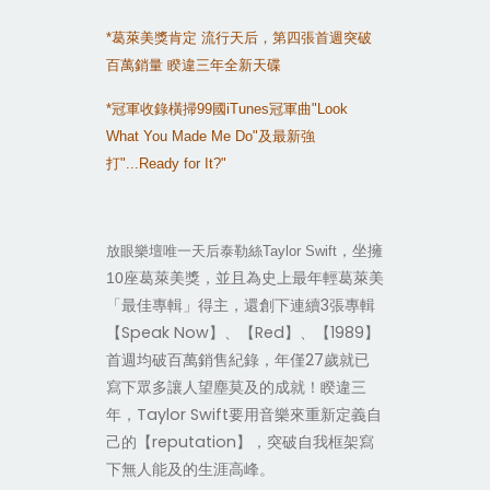
*
葛萊美獎肯定
流行天后，第四張首週突破
百萬銷量
睽違三年全新天碟
*
冠軍收錄橫掃
99
國
iTunes
冠軍曲
"Look
What You Made Me Do"
及最新強
打
"...Ready for It?"
，坐擁
放眼樂壇唯一天后泰勒絲Taylor Swift
座葛萊美獎，並且為史上最年輕葛萊美
10
「最佳專輯」得主，還創下連續3張專輯
【Speak Now】、【Red】、【1989】
首週均破百萬銷售紀錄，年僅27歲就已
寫下眾多讓人望塵莫及的成就！睽違三
年，Taylor Swift要用音樂來重新定義自
己的【reputation】，突破自我框架寫
下無人能及的生涯高峰。