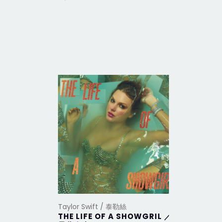
Taylor Swift / 泰勒絲
Taylor Sw
THE LIFE OF A SHOWGRIL ／
THE TO