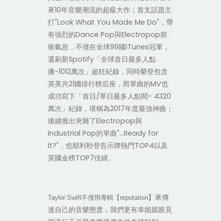
來10年音樂潮流的超級大作；首支話題主
打"Look What You Made Me Do"，帶
有強烈的Dance Pop與Electropop前
衛氣息，不僅在全球99國iTunes冠軍，
還刷新Spotify「全球首日最多人點
播-1012萬次」超狂紀錄，同時榮登包含
英美共21國排行榜后座，而單曲的MV也
成功寫下「首日/單日最多人點閱- 4320
萬次」紀錄，堪稱為2017年度最強神曲；
後續推出夾雜了Electropop與
Industrial Pop的單曲"...Ready for
It?"，也順利秒登告示牌熱門TOP4以及
英國金榜TOP7佳績。
】來傳
Taylor Swift
不僅用專輯【reputation
達自己的音樂態度，我們更有幸能親眼見