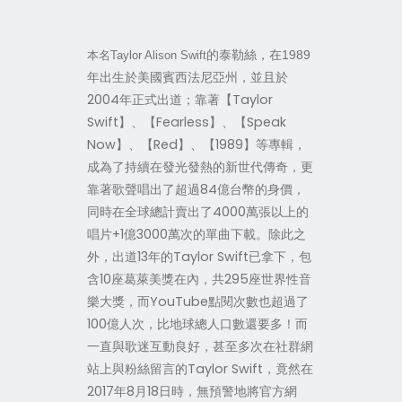
的泰勒絲，在1989
本名Taylor Alison Swift
年出生於美國賓西法尼亞州，並且於
2004年正式出道；靠著【Taylor
Swift】、【Fearless】、【Speak
Now】、【Red】、【1989】等專輯，
成為了持續在發光發熱的新世代傳奇，更
靠著歌聲唱出了超過84億台幣的身價，
同時在全球總計賣出了4000萬張以上的
唱片+1億3000萬次的單曲下載。除此之
外，出道13年的Taylor Swift已拿下，包
含10座葛萊美獎在內，共295座世界性音
樂大獎，而YouTube點閱次數也超過了
100億人次，比地球總人口數還要多！而
一直與歌迷互動良好，甚至多次在社群網
站上與粉絲留言的Taylor Swift，竟然在
2017年8月18日時，無預警地將官方網