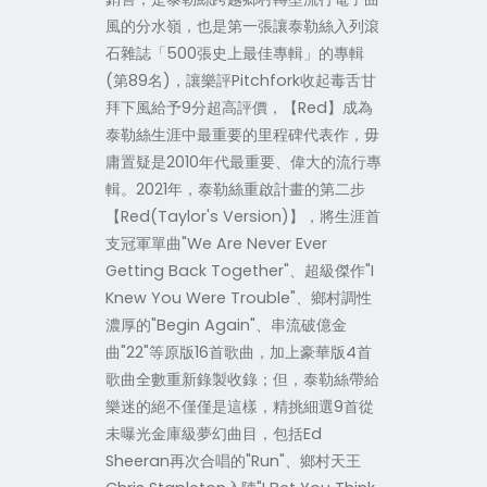
風的分水嶺，也是第一張讓泰勒絲入列滾
石雜誌「
500
張史上最佳專輯」的專輯
(
第
89
名
)
，讓樂評
Pitchfork
收起毒舌甘
拜下風給予
9
分超高評價，【
Red
】成為
泰勒絲生涯中最重要的里程碑代表作，毋
庸置疑是
2010
年代最重要、偉大的流行專
輯。
2021
年，泰勒絲重啟計畫的第二步
【
Red(Taylor's Version)
】，將生涯首
支冠軍單曲
"We Are Never Ever
Getting Back Together"
、超級傑作
"I
Knew You Were Trouble"
、鄉村調性
濃厚的
"Begin Again"
、串流破億金
曲
"22"
等原版
16
首歌曲，加上豪華版
4
首
歌曲全數重新錄製收錄；但，泰勒絲帶給
樂迷的絕不僅僅是這樣，精挑細選
9
首從
未曝光金庫級夢幻曲目，包括
Ed
Sheeran
再次合唱的
"Run"
、鄉村天王