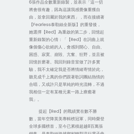
6
張作品全數重新錄製，並表示「這一切
將會很有趣，因為這讓我感覺像重獲自
由，並拿回屬於我的東西」，而在接續著
【
Fearless
泰勒絲全新版】的重發後，
她選擇【
Red
】為重啟的第二步，回憶起
重新錄製的心情：「【
Red
】在詞曲上就
像個傷心欲絕的人，會感到開心、自由、
困惑、寂寞、崩毀、亢奮、狂野，並且被
回憶折磨著。我回到錄音室做了許多實
驗，我不太確定我是否將情緒寄情於此，
聽見成千上萬的你們跟著歌詞團結熱情的
合唱，又或許只是單純的時光流轉，不過
我相信一定有某種元素一路上療癒著
我」。
提起【
Red
】的戰績實在數不勝
數，當年空降英美專輯榜冠軍，同時榮登
全球多國榜首，至今已累積超越
8
百萬張
銷售，是泰勒絲跨越鄉村轉型流行電子曲