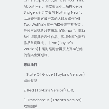
Chris Stapleton
入陣
"I Bet You Think
About Me"
、獨立搖滾小天后
Phoebe
Bridgers
全力支援的
"Nothing New"
，
以及樂評歌迷最推崇的大師級傑作
"All
Too Well"
首次曝光的
10
分鐘完整版等，
最後再加碼收錄慈善單曲
"Ronan"
。泰勒
絲生涯最具代表性作品、深埋金庫的夢幻
作品首度曝光，【
Red(Taylor's
Version)
】絕對絕對會再度改寫泰勒絲
的音樂生涯巔峰。
專輯曲目：
1. State Of Grace (Taylor’s Version)
恩寵狀態
2. Red (Taylor’s Version)
紅色
3. Treacherous (Taylor’s Version)
危險關係