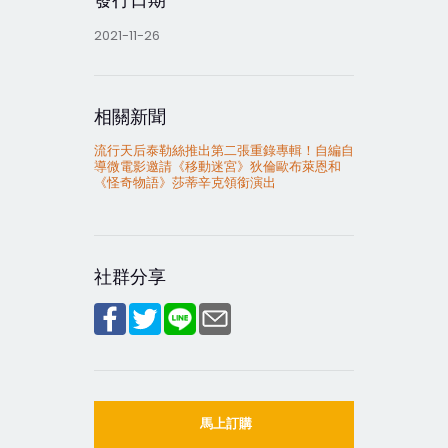
2021-11-26
相關新聞
流行天后泰勒絲推出第二張重錄專輯！自編自
導微電影邀請《移動迷宮》狄倫歐布萊恩和
《怪奇物語》莎蒂辛克領銜演出
社群分享
馬上訂購