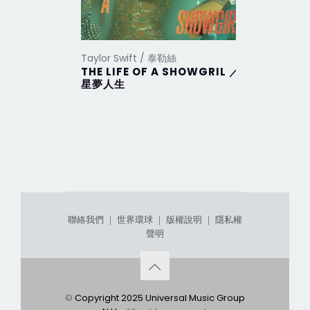
Taylor Swift / 泰勒絲
Taylor Sw
THE LIFE OF A SHOWGRIL ／
THE TO
星夢人生
DEPAR
部
聯絡我們
｜
世界環球
｜
版權說明
｜
隱私權
聲明
©
Copyright 2025 Universal Music Group