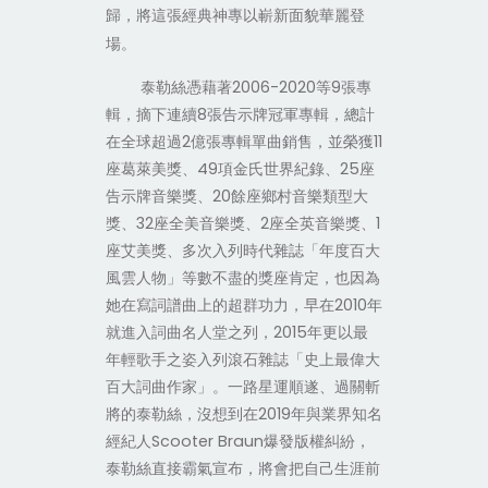
歸，將這張經典神專以嶄新面貌華麗登
場。
泰勒絲憑藉著
2006-2020
等
9
張專
輯，摘下連續
8
張告示牌冠軍專輯，總計
在全球超過
2
億張專輯單曲銷售，並榮獲
11
座葛萊美獎、
49
項金氏世界紀錄、
25
座
告示牌音樂獎、
20
餘座鄉村音樂類型大
獎、
32
座全美音樂獎、
2
座全英音樂獎、
1
座艾美獎、多次入列時代雜誌「年度百大
風雲人物」等數不盡的獎座肯定，也因為
她在寫詞譜曲上的超群功力，早在
2010
年
就進入詞曲名人堂之列，
2015
年更以最
年輕歌手之姿入列滾石雜誌「史上最偉大
百大詞曲作家」。一路星運順遂、過關斬
將的泰勒絲，沒想到在
2019
年與業界知名
經紀人
Scooter Braun
爆發版權糾紛，
泰勒絲直接霸氣宣布，將會把自己生涯前