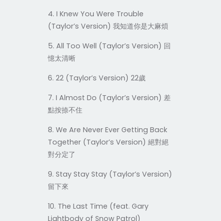
4. I Knew You Were Trouble
(Taylor’s Version)
我知道你是大麻煩
5. All Too Well (Taylor’s Version)
回
憶太清晰
6. 22 (Taylor’s Version) 22
歲
7. I Almost Do (Taylor’s Version)
差
點按捺不住
8. We Are Never Ever Getting Back
Together (Taylor’s Version)
絕對絕
對分定了
9. Stay Stay Stay (Taylor’s Version)
留下來
10. The Last Time (feat. Gary
Lightbody of Snow Patrol)