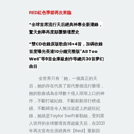
RED
紅色季節再次來臨
*
全球首席流行天后經典神專全新灌錄，
驚天創舉再度顛覆樂壇歷史
*
雙
CD
收錄原版歌曲
16+4
首，加碼收錄
首度曝光長達
10
分鐘完整版
"All Too
Well"
等
9
首金庫級創作等總共
30
首夢幻
曲目
全世界只有「她」一個真正的天
后，她的存在代表了當代整個流行樂壇，
她的歌曲成為全球數十億人琅琅上口的神
作，不斷打破紀錄、不斷刷新排行榜成
績、不斷締造令人無法追趕上的超狂紀
錄，她就是
Taylor Swift
泰勒絲，受到眾
人崇拜的全球樂壇首席超級天后，在
2021
年再次宣布生涯經典作【
Red
】重新回