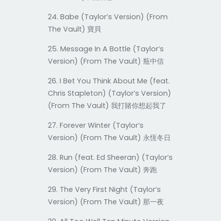
24. Babe (Taylor’s Version) (From
The Vault)
寶貝
25. Message In A Bottle (Taylor’s
Version) (From The Vault)
瓶中信
26. I Bet You Think About Me (feat.
Chris Stapleton) (Taylor’s Version)
(From The Vault)
我打賭你想起我了
27. Forever Winter (Taylor’s
Version) (From The Vault)
永恆冬日
28. Run (feat. Ed Sheeran) (Taylor’s
Version) (From The Vault)
奔跑
29. The Very First Night (Taylor’s
Version) (From The Vault)
那一夜