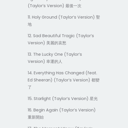
(Taylor’s Version)
最後一次
11. Holy Ground (Taylor’s Version)
聖
地
12. Sad Beautiful Tragic (Taylor’s
Version)
美麗的哀愁
13. The Lucky One (Taylor’s
Version)
幸運的人
14. Everything Has Changed (feat.
Ed Sheeran) (Taylor’s Version)
都變
了
15. Starlight (Taylor’s Version)
星光
16. Begin Again (Taylor’s Version)
重新開始