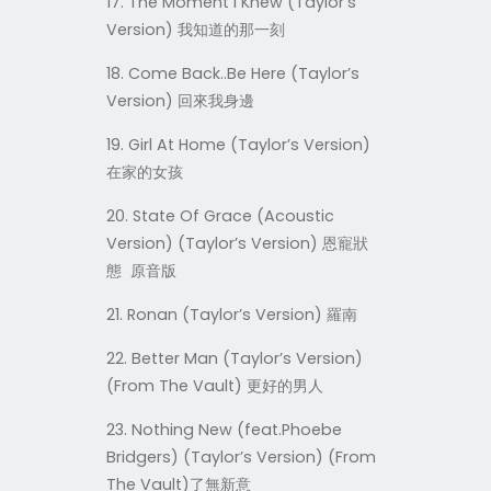
17. The Moment I Knew (Taylor’s
Version)
我知道的那一刻
18. Come Back..Be Here (Taylor’s
Version)
回來我身邊
19. Girl At Home (Taylor’s Version)
在家的女孩
20. State Of Grace (Acoustic
Version) (Taylor’s Version)
恩寵狀
態
原音版
21. Ronan (Taylor’s Version)
羅南
22. Better Man (Taylor’s Version)
(From The Vault)
更好的男人
23. Nothing New (feat.Phoebe
Bridgers) (Taylor’s Version) (From
The Vault)
了無新意