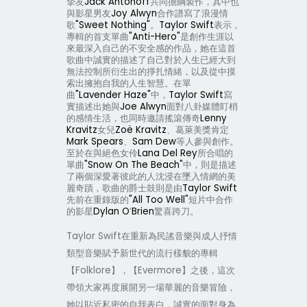
摯友
Jack Antonoff
共同擔綱製作，其中也
與影星男友
Joy Alwyn
合作譜寫了浪漫情
歌
"Sweet Nothing"
。
Taylor Swift
表示，
專輯的首支單曲
"Anti-Hero"
是創作生涯以
來最深入自己的不安全感的作品，她在這首
歌曲中誠實的描述了自己對於人生已經大到
無法控制所衍生出的掙扎情緒，以及從中摸
索出擁抱自我的人生智慧。在單
曲
"Lavender Haze"
中，
Taylor Swift
寫
實描述出她與
Joe Alwyn
面對八卦媒體盯梢
的感情生活，也同時邀請搖滾傳奇
Lenny
Kravitz
女兒
Zoë Kravitz
、葛萊美獎肯定
Mark Spears
、
Sam Dew
等人參與創作。
至於在與絕色女伶
Lana Del Rey
所合唱的
單曲
"Snow On The Beach"
中，則是描述
了兩個深愛著彼此的人沈浸在墜入情網的美
麗奇蹟，歌曲的爵士鼓則是由
Taylor Swift
先前在重錄版的
"All Too Well"
短片中合作
的影星
Dylan O
’
Brien
驚喜跨刀。
Taylor Swift
在重新為民謠音樂與成人抒情
類型音樂賦予新世代的流行樣貌的專輯
【
Folklore
】，【
Evermore
】之後，這次
帶領大家再度展開另一場華麗的音樂冒險，
她以貼近私密的自我表白，誠實的面對身為