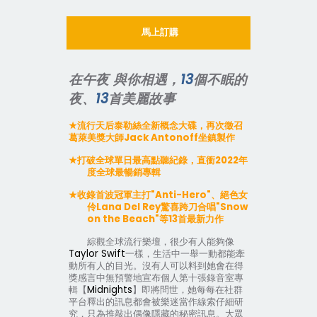
馬上訂購
在午夜
與你相遇，
13
個不眠的
夜、
13
首美麗故事
★
流行天后泰勒絲全新概念大碟，再次徵召
葛萊美獎大師
Jack Antonoff
坐鎮製作
★
打破全球單日最高點聽紀錄，直衝
2022
年
度全球最暢銷專輯
★
收錄首波冠軍主打
"Anti-Hero"
、絕色女
伶
Lana Del Rey
驚喜跨刀合唱
"Snow
on the Beach"
等
13
首最新力作
綜觀全球流行樂壇，很少有人能夠像
Taylor Swift
一樣，生活中一舉一動都能牽
動所有人的目光。沒有人可以料到她會在得
獎感言中無預警地宣布個人第十張錄音室專
輯【
Midnights
】即將問世，她每每在社群
平台釋出的訊息都會被樂迷當作線索仔細研
究，只為推敲出偶像隱藏的秘密訊息。大眾