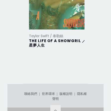
Taylor Swift / 泰勒絲
Taylor Sw
THE LIFE OF A SHOWGRIL ／
THE TO
星夢人生
DEPAR
部
聯絡我們
｜
世界環球
｜
版權說明
｜
隱私權
聲明