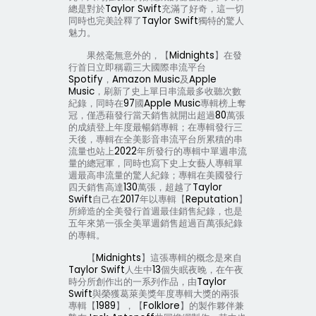
總是對於
Taylor Swift
充滿了好奇，這一切
同時也完美詮釋了
Taylor Swift
獨特的驚人
魅力。
果然毫無意外的，【
Midnights
】在發
行首日立即稱霸三大國際串流平台
Spotify
，
Amazon Music
及
Apple
Music
，刷新了史上單日串流最多收聽次數
紀錄，同時在
97
國
Apple Music
專輯榜上奪
冠，僅憑藉發行當天銷售就開出超過
80
萬張
的成績登上年度最暢銷專輯；在專輯發行三
天後，專輯在全美影音串流平台所累積的串
流量也站上
2022
年所發行的專輯中單週串流
量的總冠軍，同時也寫下史上女藝人專輯單
週最高串流量的驚人紀錄；專輯在美國發行
四天銷售高達
130
萬張，超越了
Taylor
Swift
自己在
2017
年以專輯【
Reputation
】
所締造的全美發行首週最佳銷售紀錄，也是
五年來第一張全美單週銷售超過百萬張紀錄
的專輯。
【
Midnights
】這張專輯的概念是來自
Taylor Swift
人生中
13
個失眠夜晚，在午夜
時分所創作出的一系列作品，由
Taylor
Swift
與榮獲葛萊美獎年度專輯大獎的兩張
專輯【
1989
】，【
Folklore
】的製作夥伴兼