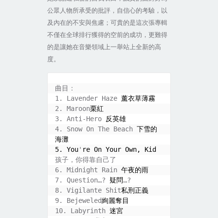
公眾人物所承受的批評，自信心的考驗，以
及內在的不安與焦慮；可貴的是這次張專輯
不僅在全球排行獲得的空前的成功，更難得
的是讓她在音樂領域上一舉站上全新的高
度。
曲目：
1. Lavender Haze 
薰衣草薄霧
2. Maroon
栗紅
3. Anti-Hero 
反英雄
4. Snow On The Beach 
下雪的
海灘
5. You
'
re On Your Own, Kid 
孩子，你得靠自己了
6. Midnight Rain 
午夜的雨
7. Question…? 
疑問
…?
8. Vigilante Shit
私刑正義
9. Bejeweled
絢麗奪目
10. Labyrinth 
迷宮