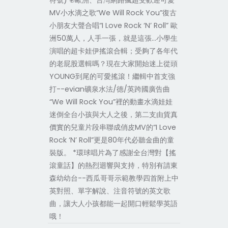
符號) ⊕歐洲、台灣網路瘋超受歡迎可愛
MV小水滴之歌“We Will Rock You”復古
小朋友大聲合唱“I Love Rock ‘N’ Roll” 歐
洲50萬人，人手一張，就是這張…小學生
演唱的超卡娃伊搖滾合輯；受夠了各年代
的老屁股選輯嗎？現在大家開始迷上從頭
YOUNG到尾的可愛搖滾！繼輯中首支強
打--evian礦泉水法/德/英跨國廣告曲
“We Will Rock You”裡的動畫水滴娃娃
迷倒全台小孩與大人之後，第二支由貨真
價實的兒童片段串聯成俏皮MV的“I Love
Rock ‘N’ Roll”更是80年代必聽金曲的童
裝版。 *環球唱片為了感謝全台灣對【搖
滾童話】的熱烈迴響與支持，特別有請東
森幼幼台--西瓜哥哥示範教學四首附上中
英對照、單字解說、注音符號的英文歌
曲，讓大人小孩都能一起開口輕鬆學英語
哦！