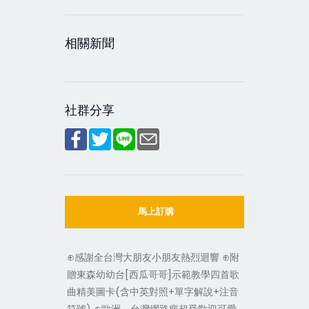
相關新聞
社群分享
馬上訂購
⊕感謝全台灣大朋友小朋友熱烈迴響 ⊕附
贈東森幼幼台[西瓜哥哥]示範教學四首歌
曲精美圖卡(含中英對照+單字解說+注音