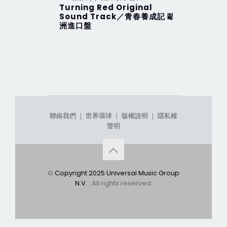
Turning Red Original
2012 Th
Sound Track／青春養成記 歐
行 (201
洲進口盤
聯絡我們
｜
世界環球
｜
版權說明
｜
隱私權
聲明
©
Copyright 2025 Universal Music Group
N.V.
. All rights reserved.