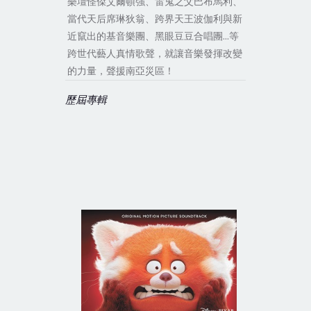
樂壇怪傑艾爾頓強、雷鬼之父巴布馬利、
當代天后席琳狄翁、跨界天王波伽利與新
近竄出的基音樂團、黑眼豆豆合唱團…等
跨世代藝人真情歌聲，就讓音樂發揮改變
的力量，聲援南亞災區！
歷屆專輯