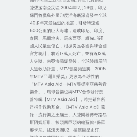
伽利‧黑眼豆豆‧基音樂團…跨世代真情歌
聲聲援南亞災區 2004年12月26號，印尼
蘇門答臘島外圍印度洋海底深處發生全球
40多年來最強烈的地震，引發時速逾
500公里的巨大海嘯，造成印尼、印度、
泰國、馬爾地夫、馬來西亞、緬甸…等11
國人民嚴重傷亡，根據災區各國與聯合國
官方統計，將近17萬人死亡，並有近13萬
人失蹤。南亞海嘯爆發後，全球陸續展開
人道救助計畫，MTV音樂頻道將「2005
年MTV亞洲音樂獎」更改為全球性的
「MTV Asia Aid--MTV聲援南亞慈善音
樂會」，環球音樂也與MTV合作發行慈
善特輯【MTV Asia Aid】，將把銷售所
得捐作救助基金。【MTV Asia Aid】蒐
錄：流行樂之王貓王、人聲樂器傳奇路易
斯阿姆斯壯、披頭四巨頭約翰藍儂+保羅
麥卡尼、搖滾天團U2、搖滾巨星史汀、