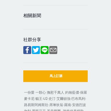
相關新聞
社群分享
馬上訂購
一份愛 一顆心 撫慰千萬人 約翰藍儂‧保羅
麥卡尼‧貓王‧U2‧史汀‧艾爾頓強‧巴布馬利‧
路易斯阿姆斯壯‧席琳狄翁‧羅南‧安德烈波