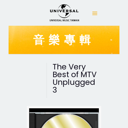
音樂專輯
The Very
Best of MTV
Unplugged
3