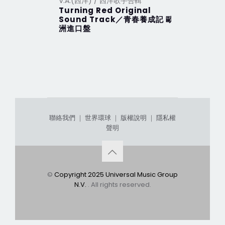
V.A.(西洋) / 西洋歌手合輯
V.A.(西洋
Turning Red Original
2012 Th
Sound Track／青春養成記 歐
行 (201
洲進口盤
聯絡我們
｜
世界環球
｜
版權說明
｜
隱私權
聲明
©
Copyright 2025 Universal Music Group
N.V.
. All rights reserved.