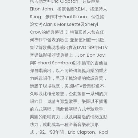
括吉他之神Eric Clapton、超級巨星
Elton John、搖滾名團R.E.M.、搖滾詩人
Sting、創作才子Paul Simon、個性搖
滾女將Alanis Morissette及Sheryl
Crow的經典傳唱 ※ 特蒐10首未曾在任
何專輯中發表的歌曲 並超值附贈一張匯
集17首歌曲現場演出實況DVD ’89年MTV
音樂錄影帶頒獎典禮上，Jon Bon Jovi
與Richard Sambora以不插電的吉他自
彈自唱演出，以不同於傳統搖滾樂的重火
力叫囂唱作，呈現了搖滾樂的軟調音質，
沸騰了現場觀眾，美國MTV音樂頻道不
久即以此概念發想，企劃製播一系列的
演
唱節目，邀請各類型歌手、樂團以不插電
的方式演唱，藉此種演唱方式考驗歌手、
樂團的歌唱實力，以及與樂迷的情緒互動
功力，
就此成為一種全新音樂表演形
式，’92、’93年間，Eric Clapton、Rod