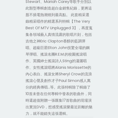
Stewart、Mariah Carey等歌手分別以
此類型專輯創造超白金銷售紀錄，更將這
股不插電熱潮燒到最高點。 此套精采選
錄
精采唱作的精選系列特輯【The Very
Best Of MTV Unplugged 3】，再度蒐
集各領域藝人真情流露的歌唱片刻，包括
吉他之神Eric Clapton香醇的藍調彈
唱、超級巨星Elton John技驚全場的鋼
琴彈唱、搖滾名團R.E.M.的校園搖滾唱
作、英國紳士搖滾詩人Sting的瀟灑唱
作、女性搖滾唱將Alanis Morissette的
內心表白、搖滾女將Sheryl Crow的流浪
搖滾心聲及創作才子Paul Simon感人萬
分的經典傳唱…等。此張特輯除了輯錄了
10首未曾在任何專輯中發表的歌曲外，同
時還超值附贈一張匯集17首歌曲的現場演
出實況DVD，想感受搖滾樂最近距離的魅
力，就不能錯失這張選輯。